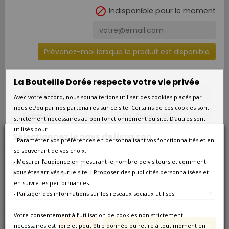

Indisponible pour le moment
Prévenez-moi lorsque le produit est disponible
La Bouteille Dorée respecte votre vie privée
Millésime
1999
Avec votre accord, nous souhaiterions utiliser des cookies placés par
nous et/ou par nos partenaires sur ce site. Certains de ces cookies sont
Format
Bouteille 0.75L
strictement nécessaires au bon fonctionnement du site. D’autres sont
utilisés pour :
Sélectionnez le pays de livraison
Qté/Colis
1 bouteille
- Paramétrer vos préférences en personnalisant vos fonctionnalités et en
se souvenant de vos choix.
Pays
France
- Mesurer l’audience en mesurant le nombre de visiteurs et comment
Nos prix et les frais peuvent varier en fonction du
pays/de la région de livraison.
vous êtes arrivés sur le site. - Proposer des publicités personnalisées et
Couleur
Blanc
en suivre les performances.
France métropolitaine
- Partager des informations sur les réseaux sociaux utilisés.
Type
Blanc sec
Votre consentement à l’utilisation de cookies non strictement
Annuler
Enregistrer les modifications
nécessaires est libre et peut être donnée ou retiré à tout moment en
Classement
Premier Cru