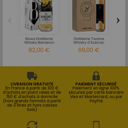
‹
›
Wh
Ch
Bows Distillerie
Distillerie Twelve
Whisky Benleioc
Whisky d'Aubrac
Original...
Pur...
82,00 €
69,00 €
LIVRAISON GRATUITE
PAIEMENT SÉCURISÉ
En France à partir de 100 €
Paiement en ligne 100%
d'achats en point relais et de
sécurisé par carte bancaire
150 € d'achats à domicile
Visa et Mastercard, ou par
(hors grands formats à partir
PayPal
de 3 litres et hors caisses
bois)