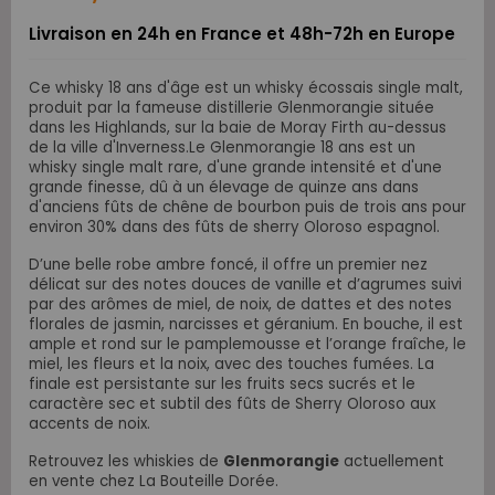
Livraison en 24h en France et 48h-72h en Europe
Ce whisky 18 ans d'âge est un whisky écossais single malt,
produit par la fameuse distillerie Glenmorangie située
dans les Highlands, sur la baie de Moray Firth au-dessus
de la ville d'Inverness.Le Glenmorangie 18 ans est un
whisky single malt rare, d'une grande intensité et d'une
grande finesse, dû à un élevage de quinze ans dans
d'anciens fûts de chêne de bourbon puis de trois ans pour
environ 30% dans des fûts de sherry Oloroso espagnol.
D’une belle robe ambre foncé, il offre un premier nez
délicat sur des notes douces de vanille et d’agrumes suivi
par des arômes de miel, de noix, de dattes et des notes
florales de jasmin, narcisses et géranium. En bouche, il est
ample et rond sur le pamplemousse et l’orange fraîche, le
miel, les fleurs et la noix, avec des touches fumées. La
finale est persistante sur les fruits secs sucrés et le
caractère sec et subtil des fûts de Sherry Oloroso aux
accents de noix.
Retrouvez les whiskies de
Glenmorangie
actuellement
en vente chez La Bouteille Dorée.