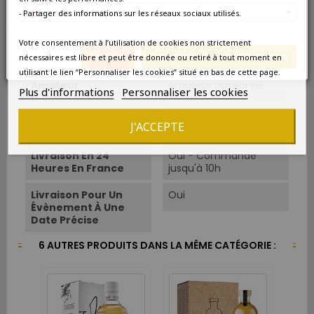
France métropolitaine
- Partager des informations sur les réseaux sociaux utilisés.
Type
Spiritueux
Votre consentement à l’utilisation de cookies non strictement
Alcool
43%.
Annuler
Enregistrer les modifications
nécessaires est libre et peut être donnée ou retiré à tout moment en
utilisant le lien “Personnaliser les cookies” situé en bas de cette page.
Amateur
Amateur passionné
Plus d'informations
Personnaliser les cookies
Disponibilité
Livraison express en 24
J'ACCEPTE
heures
Livraison En 24
Oui - Commande
Heures En France
jusqu'à 10h
Livraison Pour Un
Oui
Évènement À Une
Date Précise
6 AUTRES PRODUITS DANS LA MÊME CATÉGORIE :