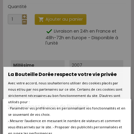
Quantité
Ajouter au panier


Livraison en 24h en France et
48h-72h en Europe - Disponible à
l'unité
Millésime
2007
La Bouteille Dorée respecte votre vie privée
Format
Bouteille 0.70L
Avec votre accord, nous souhaiterions utiliser des cookies placés par
nous et/ou par nos partenaires sur ce site. Certains de ces cookies sont
Qté/Colis
1 bouteille
strictement nécessaires au bon fonctionnement du site. D’autres sont
utilisés pour :
Pays
Grande-Bretagne
Sélectionnez le pays de livraison
- Paramétrer vos préférences en personnalisant vos fonctionnalités et en
se souvenant de vos choix.
Région
Ecosse
- Mesurer l’audience en mesurant le nombre de visiteurs et comment
Nos prix et les frais peuvent varier en fonction du
pays/de la région de livraison.
vous êtes arrivés sur le site. - Proposer des publicités personnalisées et
Appellation
Whisky
en suivre les performances.