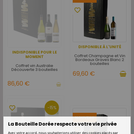
favorite_border
DISPONIBLE À L'UNITÉ
INDISPONIBLE POUR LE
Coffret Champagne et Vin
MOMENT
Bordeaux Graves Blanc 2
bouteilles
Coffret vin Australie
Découverte 3 bouteilles
69,60 €
86,60 €
favorite_border
-15%
NOUVEAU
La Bouteille Dorée respecte votre vie privée
favorite_border
Avec votre accord, nous souhaiterions utiliser des cookies placés par