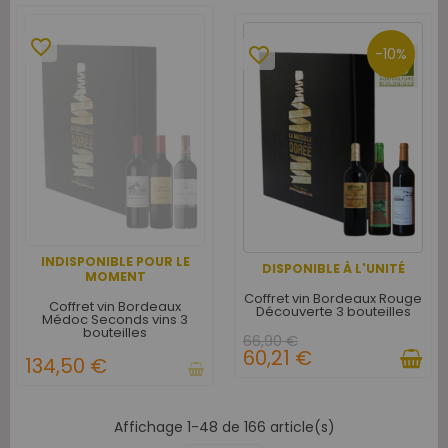
favorite_border
favorite_border
-10%
INDISPONIBLE POUR LE
DISPONIBLE À L'UNITÉ
MOMENT
Coffret vin Bordeaux Rouge
Coffret vin Bordeaux
Découverte 3 bouteilles
Médoc Seconds vins 3
bouteilles
66,90 €
60,21 €
134,50 €
Affichage 1-48 de 166 article(s)