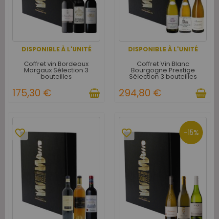
DISPONIBLE À L'UNITÉ
DISPONIBLE À L'UNITÉ
Coffret vin Bordeaux
Coffret Vin Blanc
Margaux Sélection 3
Bourgogne Prestige
bouteilles
Sélection 3 bouteilles
175,30 €
294,80 €
favorite_border
favorite_border
-15%