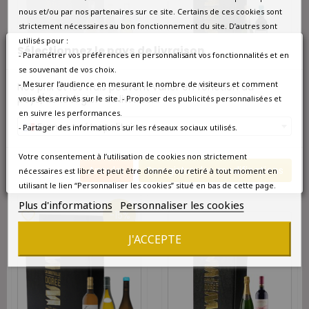
nous et/ou par nos partenaires sur ce site. Certains de ces cookies sont
strictement nécessaires au bon fonctionnement du site. D’autres sont
utilisés pour :
Sélectionnez le pays de livraison
- Paramétrer vos préférences en personnalisant vos fonctionnalités et en
se souvenant de vos choix.
DISPONIBLE À L'UNITÉ
- Mesurer l’audience en mesurant le nombre de visiteurs et comment
Nos prix et les frais peuvent varier en fonction du
INDISPONIBLE POUR LE
Coffret Champagne et Vin
MOMENT
pays/de la région de livraison.
vous êtes arrivés sur le site. - Proposer des publicités personnalisées et
Bordeaux Graves Rouge 2
bouteilles
en suivre les performances.
Coffret vin blanc Agriculture
France métropolitaine
Biologique 3 bouteilles
- Partager des informations sur les réseaux sociaux utilisés.
68,30 €
63,80 €
54,23 €
Votre consentement à l’utilisation de cookies non strictement
Annuler
Enregistrer les modifications
nécessaires est libre et peut être donnée ou retiré à tout moment en
utilisant le lien “Personnaliser les cookies” situé en bas de cette page.
Plus d'informations
Personnaliser les cookies
favorite_border
-15%
favorite_border
J'ACCEPTE