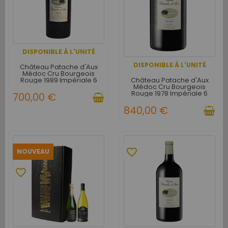
DISPONIBLE À L'UNITÉ
DISPONIBLE À L'UNITÉ
Château Patache d'Aux
Médoc Cru Bourgeois
Château Patache d'Aux
Rouge 1989 Impériale 6
Médoc Cru Bourgeois
litres - Caisse Bois d'origine
Rouge 1978 Impériale 6
d'1 Impériale
700,00 €
litres - Caisse Bois d'origine
d'1 Impériale
840,00 €
favorite_border
NOUVEAU
favorite_border