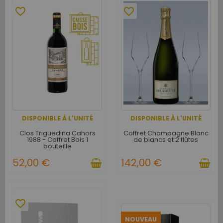
favorite_border
favorite_border
DISPONIBLE À L'UNITÉ
DISPONIBLE À L'UNITÉ
Clos Triguedina Cahors
Coffret Champagne Blanc
1988 - Coffret Bois 1
de blancs et 2 flûtes
bouteille
52,00 €
142,00 €
favorite_border
NOUVEAU