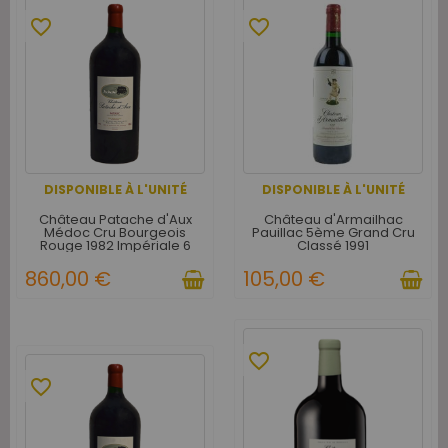
favorite_border
favorite_border
DISPONIBLE À L'UNITÉ
DISPONIBLE À L'UNITÉ
Château Patache d'Aux
Château d'Armailhac
Médoc Cru Bourgeois
Pauillac 5ème Grand Cru
Rouge 1982 Impériale 6
Classé 1991
litres - Caisse Bois d'origine
d'1 Impériale
860,00 €
105,00 €
favorite_border
favorite_border