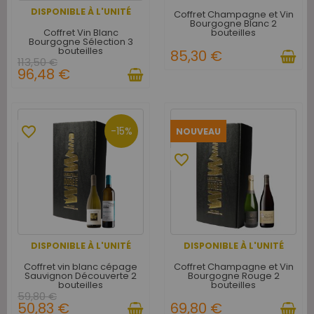
DISPONIBLE À L'UNITÉ
Coffret Champagne et Vin
Bourgogne Blanc 2
Coffret Vin Blanc
bouteilles
Bourgogne Sélection 3
bouteilles
85,30 €
113,50 €
96,48 €
favorite_border
-15%
NOUVEAU
favorite_border
DISPONIBLE À L'UNITÉ
DISPONIBLE À L'UNITÉ
Coffret vin blanc cépage
Coffret Champagne et Vin
Sauvignon Découverte 2
Bourgogne Rouge 2
bouteilles
bouteilles
59,80 €
50,83 €
69,80 €