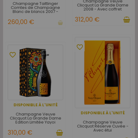
Champagne Veuve
Champagne Taittinger
Clicquot La Grande Dame
Comtes de Champagne
2008 - Avec coffret
Blanc de blancs 2007 -
Caisse Bois d'origine de 6
312,00 €
bouteilles
260,00 €
favorite_border
favorite_border
DISPONIBLE À L'UNITÉ
DISPONIBLE À L'UNITÉ
Champagne Veuve
Clicquot La Grande Dame
Champagne Veuve
Edition Limitée Yayoi
Clicquot Réserve Cuvée -
Kusama 2012 - Avec étui
Avec étui
310,00 €