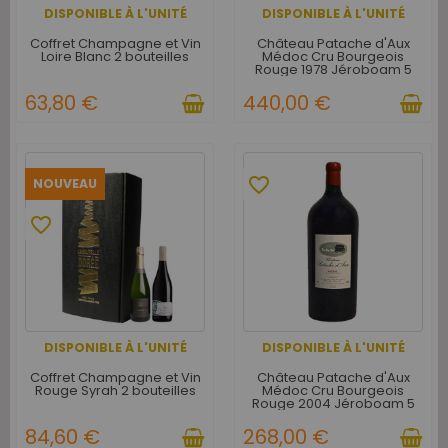
DISPONIBLE À L'UNITÉ
DISPONIBLE À L'UNITÉ
Coffret Champagne et Vin
Château Patache d'Aux
Loire Blanc 2 bouteilles
Médoc Cru Bourgeois
Rouge 1978 Jéroboam 5
litres - Caisse Bois d'origine
d'1 Jéroboam
63,80 €
440,00 €
favorite_border
NOUVEAU
favorite_border
DISPONIBLE À L'UNITÉ
DISPONIBLE À L'UNITÉ
Coffret Champagne et Vin
Château Patache d'Aux
Rouge Syrah 2 bouteilles
Médoc Cru Bourgeois
Rouge 2004 Jéroboam 5
litres - Caisse Bois d'origine
d'1 Jéroboam
84,60 €
268,00 €