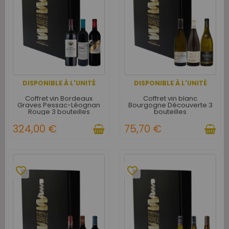
DISPONIBLE À L'UNITÉ
DISPONIBLE À L'UNITÉ
Coffret vin Bordeaux
Coffret vin blanc
Graves Pessac-Léognan
Bourgogne Découverte 3
Rouge 3 bouteilles
bouteilles
324,00 €
75,70 €
favorite_border
favorite_border