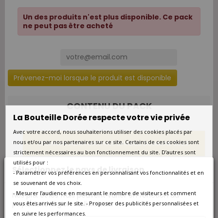
Un des produits n'est plus disponible. Ce pack
ne peut pas être acheté
Prévenez-moi lorsque le produit est disponible
CONTENU DU PACK
La Bouteille Dorée respecte votre vie privée
Avec votre accord, nous souhaiterions utiliser des cookies placés par
nous et/ou par nos partenaires sur ce site. Certains de ces cookies sont
DOMAINE ALAIN MATHIAS CHABLIS DOMAINE 2023
strictement nécessaires au bon fonctionnement du site. D’autres sont
utilisés pour :
CHÂTEAU CAZEBONNE GRAVES ENTRE AMIS BLANC
Sélectionnez le pays de livraison
2022
- Paramétrer vos préférences en personnalisant vos fonctionnalités et en
se souvenant de vos choix.
DOMAINE DE LA CENDRILLON VIN DE FRANCE NUANCE
- Mesurer l’audience en mesurant le nombre de visiteurs et comment
Nos prix et les frais peuvent varier en fonction du
BLANC 2023
pays/de la région de livraison.
vous êtes arrivés sur le site. - Proposer des publicités personnalisées et
en suivre les performances.