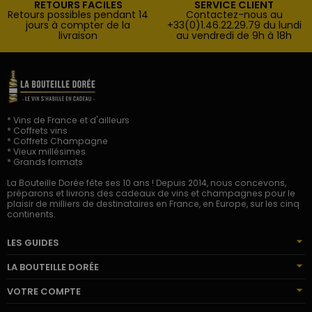
RETOURS FACILES
SERVICE CLIENT
Retours possibles pendant 14
Contactez-nous au
jours à compter de la
+33(0)1.46.22.29.79 du lundi
livraison
au vendredi de 9h à 18h
* Vins de France et d'ailleurs
* Coffrets vins
* Coffrets Champagne
* Vieux millésimes
* Grands formats
La Bouteille Dorée fête ses 10 ans ! Depuis 2014, nous concevons,
préparons et livrons des cadeaux de vins et champagnes pour le
plaisir de milliers de destinataires en France, en Europe, sur les cinq
continents.
LES GUIDES
LA BOUTEILLE DORÉE
VOTRE COMPTE