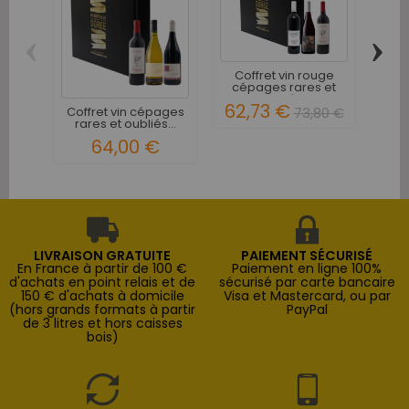
‹
›
Coffret vin rouge
Co
cépages rares et
oubliés...
B
62,73 €
Coffret vin cépages
73,80 €
rares et oubliés...
64,00 €
LIVRAISON GRATUITE
PAIEMENT SÉCURISÉ
En France à partir de 100 €
Paiement en ligne 100%
d'achats en point relais et de
sécurisé par carte bancaire
150 € d'achats à domicile
Visa et Mastercard, ou par
(hors grands formats à partir
PayPal
de 3 litres et hors caisses
bois)