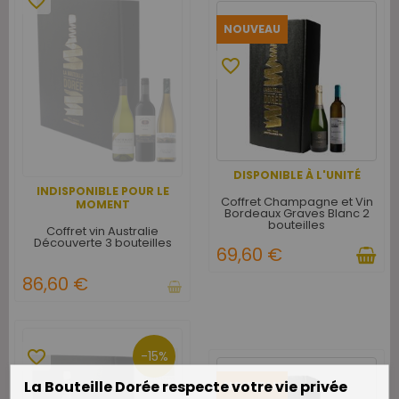
favorite_border
NOUVEAU
favorite_border
DISPONIBLE À L'UNITÉ
INDISPONIBLE POUR LE
Coffret Champagne et Vin
MOMENT
Bordeaux Graves Blanc 2
bouteilles
Coffret vin Australie
Découverte 3 bouteilles
69,60 €
86,60 €
favorite_border
-15%
La Bouteille Dorée respecte votre vie privée
NOUVEAU