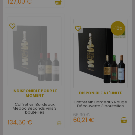
127,00 €
favorite_border
favorite_border
-10%
INDISPONIBLE POUR LE
DISPONIBLE À L'UNITÉ
MOMENT
Coffret vin Bordeaux Rouge
Coffret vin Bordeaux
Découverte 3 bouteilles
Médoc Seconds vins 3
bouteilles
66,90 €
60,21 €
134,50 €