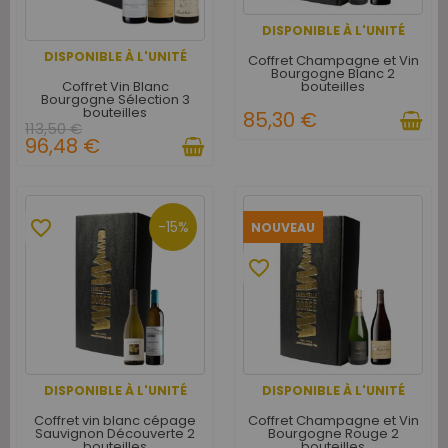
DISPONIBLE À L'UNITÉ
DISPONIBLE À L'UNITÉ
Coffret Champagne et Vin
Bourgogne Blanc 2
Coffret Vin Blanc
bouteilles
Bourgogne Sélection 3
bouteilles
85,30 €
113,50 €
96,48 €
favorite_border
-15%
NOUVEAU
favorite_border
DISPONIBLE À L'UNITÉ
DISPONIBLE À L'UNITÉ
Coffret vin blanc cépage
Coffret Champagne et Vin
Sauvignon Découverte 2
Bourgogne Rouge 2
bouteilles
bouteilles