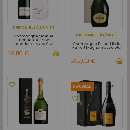
DISPONIBLE À L'UNITÉ
DISPONIBLE À L'UNITÉ
Champagne Moët et
Chandon Réserve
Champagne Ruinart R de
Impériale - Avec étui
Ruinart Magnum avec étui
59,80 €
202,00 €
favorite_border
NOUVEAU
favorite_border