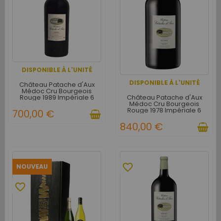
DISPONIBLE À L'UNITÉ
DISPONIBLE À L'UNITÉ
Château Patache d'Aux
Médoc Cru Bourgeois
Château Patache d'Aux
Rouge 1989 Impériale 6
Médoc Cru Bourgeois
litres - Caisse Bois d'origine
Rouge 1978 Impériale 6
d'1 Impériale
700,00 €
litres - Caisse Bois d'origine
d'1 Impériale
840,00 €
favorite_border
NOUVEAU
favorite_border