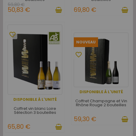
59,80 €
50,83 €
69,80 €
favorite_border
NOUVEAU
favorite_border
DISPONIBLE À L'UNITÉ
DISPONIBLE À L'UNITÉ
Coffret Champagne et Vin
Rhône Rouge 2 bouteilles
Coffret vin blanc Loire
Sélection 3 bouteilles
59,30 €
65,80 €