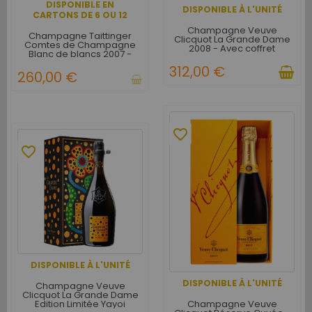
DISPONIBLE EN
DISPONIBLE À L'UNITÉ
CARTONS DE 6 OU 12
Champagne Veuve
Champagne Taittinger
Clicquot La Grande Dame
Comtes de Champagne
2008 - Avec coffret
Blanc de blancs 2007 -
Caisse Bois d'origine de 6
312,00 €
bouteilles
260,00 €
favorite_border
favorite_border
DISPONIBLE À L'UNITÉ
DISPONIBLE À L'UNITÉ
Champagne Veuve
Clicquot La Grande Dame
Champagne Veuve
Edition Limitée Yayoi