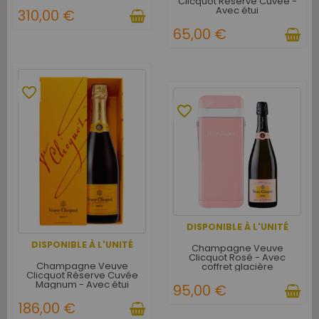
Clicquot Réserve Cuvée -
Kusama 2012 - Avec étui
Avec étui
310,00 €
65,00 €
favorite_border
favorite_border
DISPONIBLE À L'UNITÉ
DISPONIBLE À L'UNITÉ
Champagne Veuve
Clicquot Rosé - Avec
Champagne Veuve
coffret glacière
Clicquot Réserve Cuvée
Magnum - Avec étui
95,00 €
186,00 €