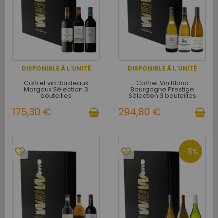
DISPONIBLE À L'UNITÉ
DISPONIBLE À L'UNITÉ
Coffret vin Bordeaux
Coffret Vin Blanc
Margaux Sélection 3
Bourgogne Prestige
bouteilles
Sélection 3 bouteilles
175,30 €
294,80 €
favorite_border
favorite_border
-15%