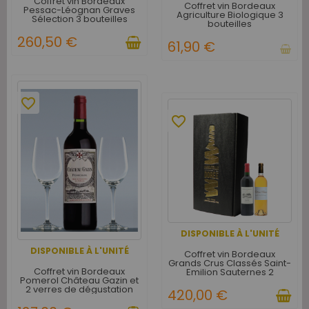
Coffret vin Bordeaux
Coffret vin Bordeaux
Pessac-Léognan Graves
Agriculture Biologique 3
Sélection 3 bouteilles
bouteilles
260,50 €
61,90 €
favorite_border
favorite_border
DISPONIBLE À L'UNITÉ
DISPONIBLE À L'UNITÉ
Coffret vin Bordeaux
Grands Crus Classés Saint-
Coffret vin Bordeaux
Emilion Sauternes 2
Pomerol Château Gazin et
bouteilles
2 verres de dégustation
420,00 €