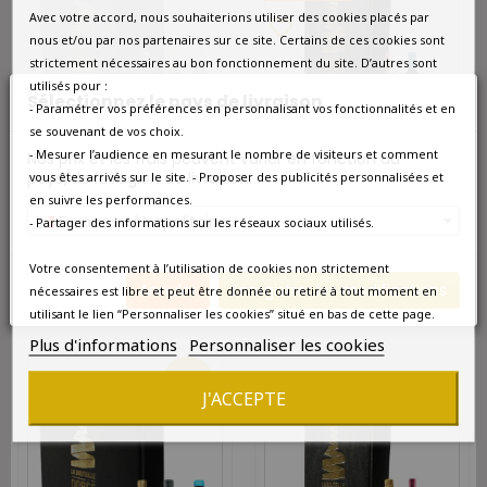
Avec votre accord, nous souhaiterions utiliser des cookies placés par
favorite_border
nous et/ou par nos partenaires sur ce site. Certains de ces cookies sont
strictement nécessaires au bon fonctionnement du site. D’autres sont
utilisés pour :
Sélectionnez le pays de livraison
- Paramétrer vos préférences en personnalisant vos fonctionnalités et en
se souvenant de vos choix.
- Mesurer l’audience en mesurant le nombre de visiteurs et comment
Nos prix et les frais peuvent varier en fonction du
DISPONIBLE À L'UNITÉ
pays/de la région de livraison.
vous êtes arrivés sur le site. - Proposer des publicités personnalisées et
INDISPONIBLE POUR LE
Coffret Champagne et Vin
MOMENT
en suivre les performances.
Bordeaux Graves Rouge 2
France métropolitaine
bouteilles
- Partager des informations sur les réseaux sociaux utilisés.
Coffret vin blanc Agriculture
Biologique 3 bouteilles
68,30 €
Votre consentement à l’utilisation de cookies non strictement
63,80 €
Annuler
Enregistrer les modifications
54,23 €
nécessaires est libre et peut être donnée ou retiré à tout moment en
utilisant le lien “Personnaliser les cookies” situé en bas de cette page.
Plus d'informations
Personnaliser les cookies
favorite_border
-15%
J'ACCEPTE
favorite_border