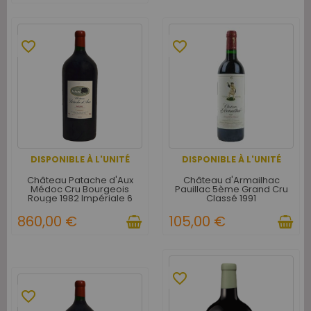
favorite_border
favorite_border
DISPONIBLE À L'UNITÉ
DISPONIBLE À L'UNITÉ
Château Patache d'Aux
Château d'Armailhac
Médoc Cru Bourgeois
Pauillac 5ème Grand Cru
Rouge 1982 Impériale 6
Classé 1991
litres - Caisse Bois d'origine
d'1 Impériale
860,00 €
105,00 €
favorite_border
favorite_border