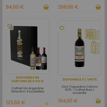
litres - Caisse Bois d'origine
d'1 Jéroboam
84,60 €
268,00 €
favorite_border
favorite_border
DISPONIBLE EN
DISPONIBLE À L'UNITÉ
CARTONS DE 6 OU 12
Clos Triguedina Cahors
Coffret Vin Argentine
1975 - Coffret Bois 1
Sélection 3 bouteilles
bouteille
164,00 €
123,50 €