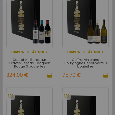
DISPONIBLE À L'UNITÉ
DISPONIBLE À L'UNITÉ
Coffret vin Bordeaux
Coffret vin blanc
Graves Pessac-Léognan
Bourgogne Découverte 3
Rouge 3 bouteilles
bouteilles
324,00 €
75,70 €
favorite_border
favorite_border