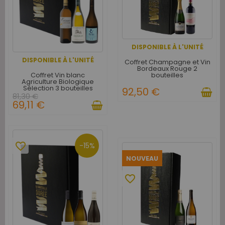
DISPONIBLE À L'UNITÉ
DISPONIBLE À L'UNITÉ
Coffret Champagne et Vin
Bordeaux Rouge 2
Coffret Vin blanc
bouteilles
Agriculture Biologique
Sélection 3 bouteilles
92,50 €
81,30 €
69,11 €
favorite_border
-15%
NOUVEAU
favorite_border