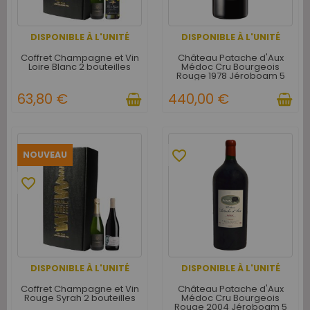
DISPONIBLE À L'UNITÉ
DISPONIBLE À L'UNITÉ
Coffret Champagne et Vin
Château Patache d'Aux
Loire Blanc 2 bouteilles
Médoc Cru Bourgeois
Rouge 1978 Jéroboam 5
litres - Caisse Bois d'origine
d'1 Jéroboam
63,80 €
440,00 €
favorite_border
NOUVEAU
favorite_border
DISPONIBLE À L'UNITÉ
DISPONIBLE À L'UNITÉ
Coffret Champagne et Vin
Château Patache d'Aux
Rouge Syrah 2 bouteilles
Médoc Cru Bourgeois
Rouge 2004 Jéroboam 5