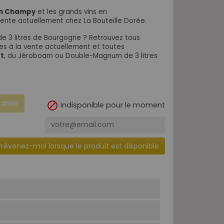
son Champy
et les grands vins en
vente actuellement chez La Bouteille Dorée.
de 3 litres de Bourgogne ? Retrouvez tous
les à la vente actuellement et toutes
at
, du Jéroboam ou Double-Magnum de 3 litres
panier

Indisponible pour le moment
Prévenez-moi lorsque le produit est disponible