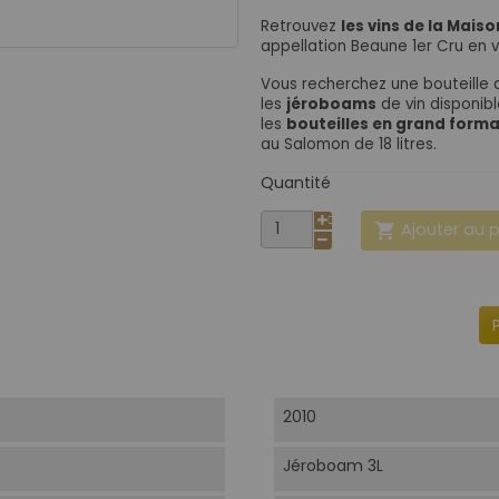
Retrouvez
les vins de la Mai
appellation Beaune 1er Cru en 
Vous recherchez une bouteille 
les
jéroboams
de vin disponib
les
bouteilles en grand form
au Salomon de 18 litres.
Quantité
Ajouter au 

2010
Jéroboam 3L