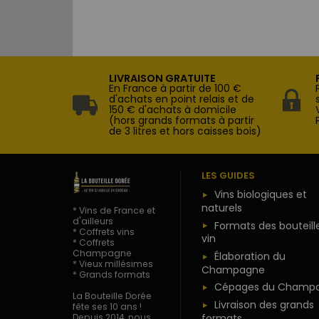
LIVRAISON GRATUITE
En France à partir de 100 €
d'achats en point relais et de
150 € d'achats à domicile
(hors grands formats à partir
de 3 litres et hors caisses bois)
LES GUIDES
Vins biologiques et
naturels
* Vins de France et
d'ailleurs
Formats des bouteill
* Coffrets vins
vin
* Coffrets
Champagne
Élaboration du
* Vieux millésimes
Champagne
* Grands formats
Cépages du Champ
La Bouteille Dorée
Livraison des grands
fête ses 10 ans !
formats
Depuis 2014, nous