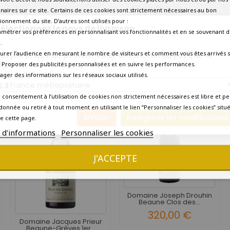
Aujourd'hui
naires sur ce site. Certains de ces cookies sont strictement nécessaires au bon
ionnement du site. D’autres sont utilisés pour :
électionnez le pays de livraison
2030
amétrer vos préférences en personnalisant vos fonctionnalités et en se souvenant d
.
urer l’audience en mesurant le nombre de visiteurs et comment vous êtes arrivés s
Livraison en 15 jours ouvrés
os prix et les frais peuvent varier en fonction du pays/de la
égion de livraison.
 - Proposer des publicités personnalisées et en suivre les performances.
tager des informations sur les réseaux sociaux utilisés.
4 AUTRES PRODUITS DANS LA MÊME CATÉGORIE :
France métropolitaine
 consentement à l’utilisation de cookies non strictement nécessaires est libre et pe
donnée ou retiré à tout moment en utilisant le lien “Personnaliser les cookies” situ
Annuler
Enregistrer les modifications
e cette page.
s d'informations
Personnaliser les cookies
J'ACCEPTE
Domaine Joseph Drouhin
Beaune Clos des...
320,00 €
Domaine Jacques Prieur
Beaune-Grèves 1er...