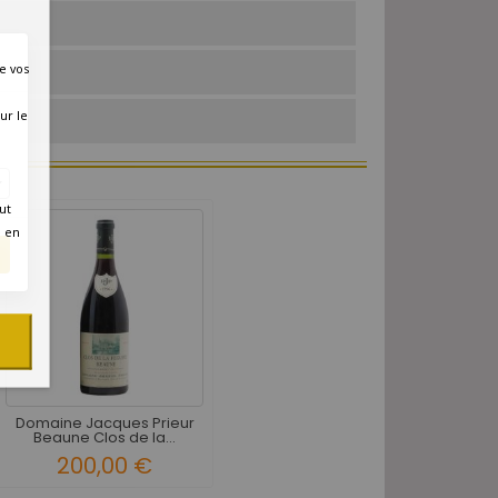
e vos
ur le
ut
é en
Domaine Jacques Prieur
Beaune Clos de la...
200,00 €