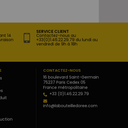
SERVICE CLIENT
ant 14
Contactez-nous au
vraison
+33(0)1.46.22.29.79 du lundi au
vendredi de 9h à 18h
E
CONTACTEZ-NOUS
16 boulevard Saint-Germain
s
75237 Paris Cedex 05
France métropolitaine
s
+33 (0)1.46.22.29.79
duit
info@labouteilledoree.com
uction