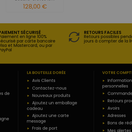
128,00 €
PAIEMENT SÉCURISÉ
RETOURS FACILES
Paiement en ligne 100%
Retours possibles pend
sécurisé par carte bancaire
jours à compter de la li
Visa et Mastercard, ou par
PayPal
LA BOUTEILLE DORÉE
VOTRE COMPT
Avis Clients
Information
personnelles
Contactez-nous
es de
Commande
Nouveaux produits
Retours pro
Ajoutez un emballage
Avoirs
cadeau
Ajoutez une carte
Adresses
agne
message
Bons de réd
Frais de port
Mes alertes