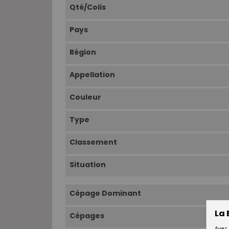
Qté/Colis
Pays
Région
Appellation
Couleur
Type
Classement
Situation
Cépage Dominant
La 
Cépages
Avec 