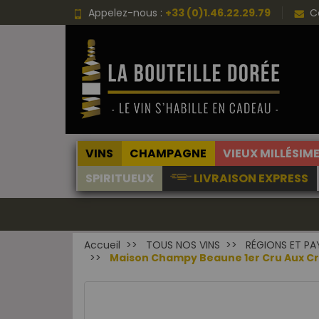
Appelez-nous :
+33 (0)1.46.22.29.79
C
VINS
CHAMPAGNE
VIEUX MILLÉSIM
SPIRITUEUX
LIVRAISON EXPRESS
Accueil
TOUS NOS VINS
RÉGIONS ET PA
Maison Champy Beaune 1er Cru Aux Cras