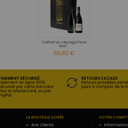
Coffret vin cépage Pinot
Noir...
69,80 €
PAIEMENT SÉCURISÉ
RETOURS FACILES
Paiement en ligne 100%
Retours possibles pend
sécurisé par carte bancaire
jours à compter de la li
Visa et Mastercard, ou par
PayPal
LA BOUTEILLE DORÉE
VOTRE COMPT
Avis Clients
Information