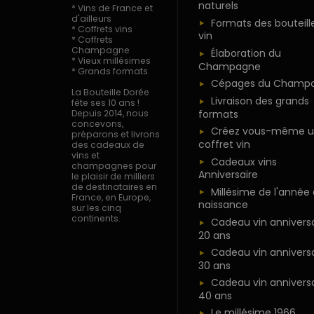
naturels
* Vins de France et
d'ailleurs
Formats des bouteill
* Coffrets vins
vin
* Coffrets
Champagne
Élaboration du
* Vieux millésimes
Champagne
* Grands formats
Cépages du Champ
La Bouteille Dorée
Livraison des grands
fête ses 10 ans !
formats
Depuis 2014, nous
concevons,
Créez vous-même u
préparons et livrons
coffret vin
des cadeaux de
vins et
Cadeaux vins
champagnes pour
Anniversaire
le plaisir de milliers
de destinataires en
Millésime de l'année
France, en Europe,
naissance
sur les cinq
continents.
Cadeau vin anniversa
20 ans
Cadeau vin anniversa
30 ans
Cadeau vin anniversa
40 ans
Le millésime 1966