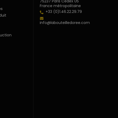
75237 Paris Cedex 05
France métropolitaine
s
+33 (0)1.46.22.29.79
duit
info@labouteilledoree.com
uction