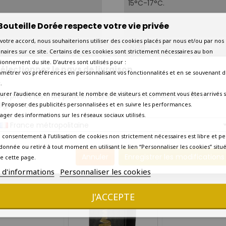
15°C-17°C.
Bouteille Dorée respecte votre vie privée
Aujourd'hui
votre accord, nous souhaiterions utiliser des cookies placés par nous et/ou par nos
2028
naires sur ce site. Certains de ces cookies sont strictement nécessaires au bon
ionnement du site. D’autres sont utilisés pour :
électionnez le pays de livraison
Amateur éclairé
amétrer vos préférences en personnalisant vos fonctionnalités et en se souvenant d
.
Livraison express en 24 heu
urer l’audience en mesurant le nombre de visiteurs et comment vous êtes arrivés s
os prix et les frais peuvent varier en fonction du pays/de la
égion de livraison.
 - Proposer des publicités personnalisées et en suivre les performances.
Oui - Commande jusqu'à 1
tager des informations sur les réseaux sociaux utilisés.
France métropolitaine
Précise
Oui
 consentement à l’utilisation de cookies non strictement nécessaires est libre et pe
donnée ou retiré à tout moment en utilisant le lien “Personnaliser les cookies” situ
Annuler
Enregistrer les modifications
VOUS AIMEREZ AUSSI
e cette page.
s d'informations
Personnaliser les cookies
J'ACCEPTE