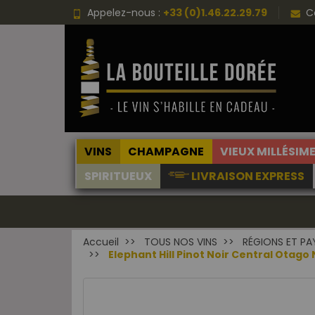
Appelez-nous :
+33 (0)1.46.22.29.79
C
VINS
CHAMPAGNE
VIEUX MILLÉSIM
SPIRITUEUX
LIVRAISON EXPRESS
Accueil
TOUS NOS VINS
RÉGIONS ET PA
Elephant Hill Pinot Noir Central Otag