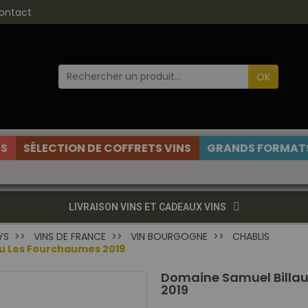
ontact
OK
ES
SÉLECTION DE COFFRETS VINS
GRANDS FORMATS
LIVRAISON VINS ET CADEAUX VINS
YS
VINS DE FRANCE
VIN BOURGOGNE
CHABLIS
ru Les Fourchaumes 2019
Domaine Samuel Billau
2019