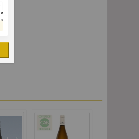
ut
é en