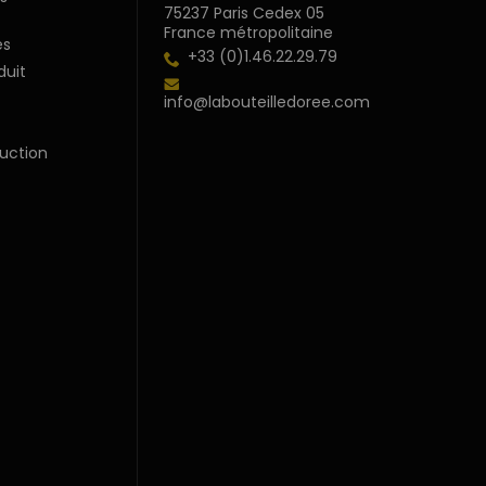
75237 Paris Cedex 05
France métropolitaine
s
+33 (0)1.46.22.29.79
duit
info@labouteilledoree.com
uction