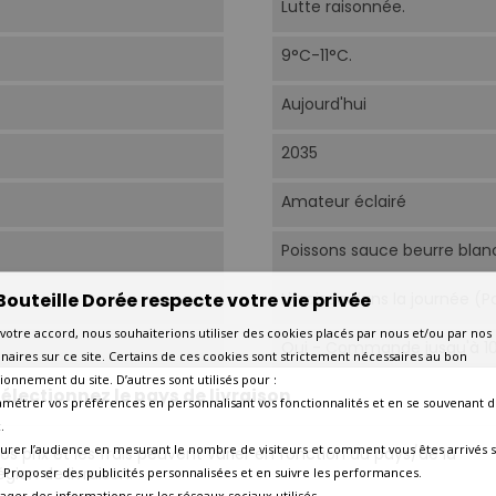
Lutte raisonnée.
9°C-11°C.
Aujourd'hui
2035
Amateur éclairé
Poissons sauce beurre blan
Bouteille Dorée respecte votre vie privée
Livraison dans la journée (
votre accord, nous souhaiterions utiliser des cookies placés par nous et/ou par nos
Oui - Commande jusqu'à 1
naires sur ce site. Certains de ces cookies sont strictement nécessaires au bon
ionnement du site. D’autres sont utilisés pour :
électionnez le pays de livraison
Précise
Oui
amétrer vos préférences en personnalisant vos fonctionnalités et en se souvenant d
.
VOUS AIMEREZ AUSSI
urer l’audience en mesurant le nombre de visiteurs et comment vous êtes arrivés s
os prix et les frais peuvent varier en fonction du pays/de la
égion de livraison.
 - Proposer des publicités personnalisées et en suivre les performances.
tager des informations sur les réseaux sociaux utilisés.