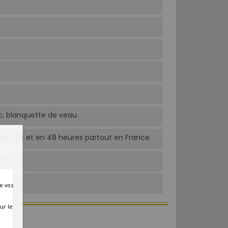
c, blanquette de veau.
Paris 75) et en 48 heures partout en France
0h
e vos
ur le