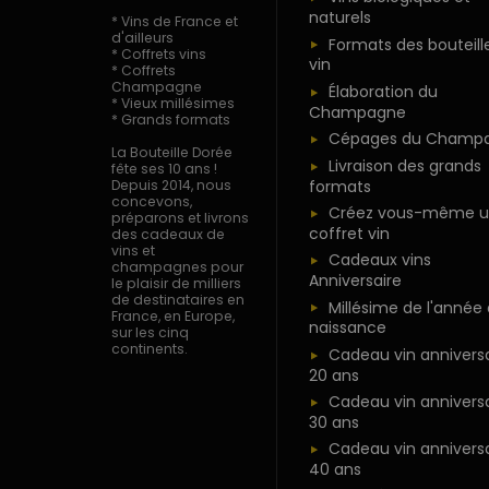
naturels
* Vins de France et
d'ailleurs
Formats des bouteill
* Coffrets vins
vin
* Coffrets
Champagne
Élaboration du
* Vieux millésimes
Champagne
* Grands formats
Cépages du Champ
La Bouteille Dorée
Livraison des grands
fête ses 10 ans !
formats
Depuis 2014, nous
concevons,
Créez vous-même u
préparons et livrons
coffret vin
des cadeaux de
vins et
Cadeaux vins
champagnes pour
Anniversaire
le plaisir de milliers
de destinataires en
Millésime de l'année
France, en Europe,
naissance
sur les cinq
continents.
Cadeau vin anniversa
20 ans
Cadeau vin anniversa
30 ans
Cadeau vin anniversa
40 ans