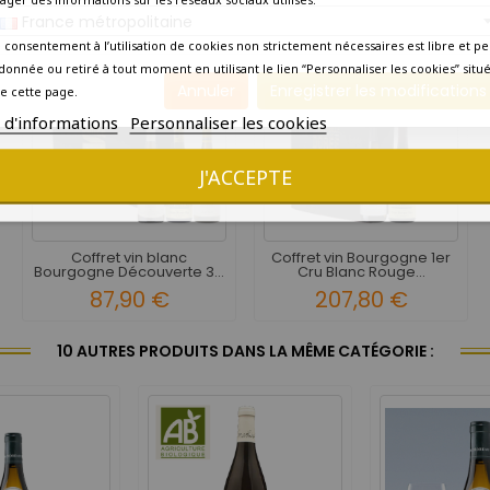
France métropolitaine
 consentement à l’utilisation de cookies non strictement nécessaires est libre et pe
donnée ou retiré à tout moment en utilisant le lien “Personnaliser les cookies” situ
Annuler
Enregistrer les modifications
e cette page.
s d'informations
Personnaliser les cookies
J'ACCEPTE
Coffret vin blanc
Coffret vin Bourgogne 1er
Bourgogne Découverte 3...
Cru Blanc Rouge...
87,90 €
207,80 €
10 AUTRES PRODUITS DANS LA MÊME CATÉGORIE :