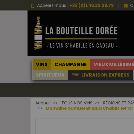
Appelez-nous :
+33 (0)1.46.22.29.79
C
VINS
CHAMPAGNE
VIEUX MILLÉSIM
SPIRITUEUX
LIVRAISON EXPRESS
Accueil
TOUS NOS VINS
RÉGIONS ET PA
Domaine Samuel Billaud Chablis 1er C