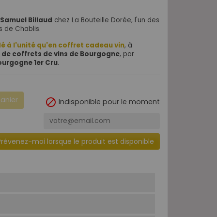
Samuel Billaud
chez La Bouteille Dorée,
l'un des
s de Chablis.
 à l'unité qu'en coffret cadeau vin
, à
 de coffrets de vins de Bourgogne
, par
Bourgogne 1er Cru
.
panier

Indisponible pour le moment
Prévenez-moi lorsque le produit est disponible