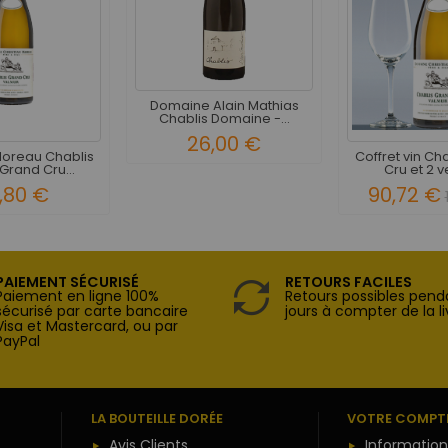
Domaine Alain Mathias
Chablis Domaine -...
26,00 €
Moreau Chablis
Coffret vin Ch
Grand Cru...
Cru et 2 ve
,80 €
90,72 €
PAIEMENT SÉCURISÉ
RETOURS FACILES
Paiement en ligne 100%
Retours possibles pend
sécurisé par carte bancaire
jours à compter de la li
Visa et Mastercard, ou par
PayPal
LA BOUTEILLE DORÉE
VOTRE COMPT
Avis Clients
Information