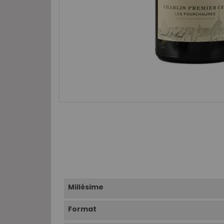
Millésime
Format