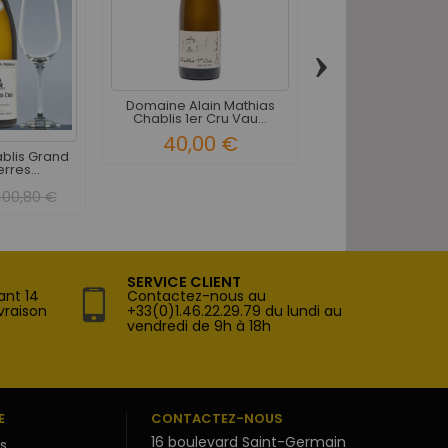
›
Domaine Alain Mathias
Domaine Samuel 
Chablis 1er Cru Vau...
Chablis Les Gran
40,00 €
40,80 
ablis Grand
rres...
100,80 €
SERVICE CLIENT
ant 14
Contactez-nous au
vraison
+33(0)1.46.22.29.79 du lundi au
vendredi de 9h à 18h
E
CONTACTEZ-NOUS
16 boulevard Saint-Germain
s