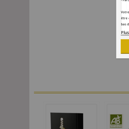
Votre
être 
bas d
Plu