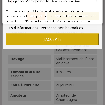
France métropolitaine
- Partager des informations sur les réseaux sociaux utilisés.
Type
Rosé effervescent
Votre consentement à l’utilisation de cookies non strictement
Classement
Grand Cru
Annuler
Enregistrer les modifications
nécessaires est libre et peut être donnée ou retiré à tout moment en
utilisant le lien “Personnaliser les cookies” situé en bas de cette page.
Cépage Dominant
Pinot Noir
Plus d'informations
Personnaliser les cookies
Cépages
Chardonnay 70%
(Côte des Blancs) et
J'ACCEPTE
Pinot Noir (Montagne
de Reims) en Grand
Cru exclusivement.
Elevage
Vieillissement de 10 ans
en cave.
Température De
10°C-12°C.
Service
Boire À Partir De
Aujourd'hui
Amateur
Amateur de
Champagne