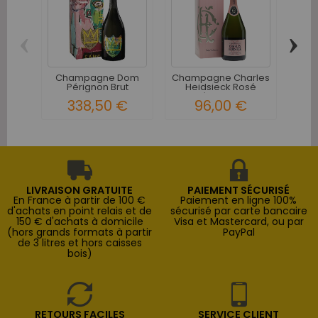
‹
›
Champagne Dom
Champagne Charles
Pérignon Brut
Heidsieck Rosé
Bi
Vintage...
Réserve -...
Cu
338,50 €
96,00 €
LIVRAISON GRATUITE
PAIEMENT SÉCURISÉ
En France à partir de 100 €
Paiement en ligne 100%
d'achats en point relais et de
sécurisé par carte bancaire
150 € d'achats à domicile
Visa et Mastercard, ou par
(hors grands formats à partir
PayPal
de 3 litres et hors caisses
bois)
RETOURS FACILES
SERVICE CLIENT