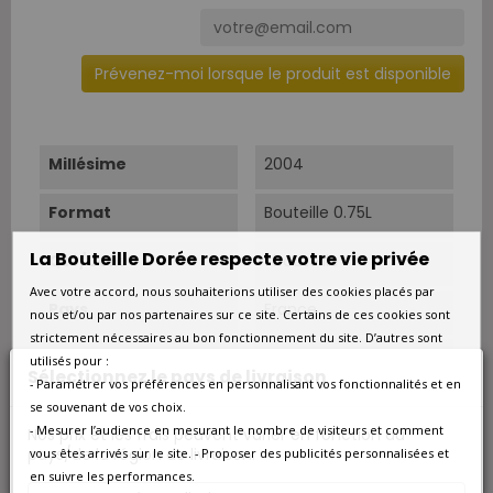
Prévenez-moi lorsque le produit est disponible
Millésime
2004
Format
Bouteille 0.75L
La Bouteille Dorée respecte votre vie privée
Qté/Colis
1 bouteille
Avec votre accord, nous souhaiterions utiliser des cookies placés par
Pays
France
nous et/ou par nos partenaires sur ce site. Certains de ces cookies sont
strictement nécessaires au bon fonctionnement du site. D’autres sont
Région
Champagne
utilisés pour :
Sélectionnez le pays de livraison
- Paramétrer vos préférences en personnalisant vos fonctionnalités et en
Appellation
Champagne Rosé
se souvenant de vos choix.
- Mesurer l’audience en mesurant le nombre de visiteurs et comment
Nos prix et les frais peuvent varier en fonction du
pays/de la région de livraison.
Couleur
Rosé
vous êtes arrivés sur le site. - Proposer des publicités personnalisées et
en suivre les performances.