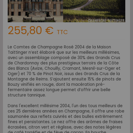
255,80 €
TTC
Le Comtes de Champagne Rosé 2004 de la Maison
Taittinger n’est élaboré que sur les meilleurs millésimes,
avec un assemblage composé de 30% des Grands Crus
de Chardonnay des plus prestigieux terroirs de la Côte
des Blancs (Avize, Chouilly, Cramant, Mesnil-sur-Oger et
Oger) et 70 % de Pinot Noir, issus des Grands Crus de la
Montagne de Reims. S’ajoutent ensuite 15% de pinots de
Bouzy vinifiés en rouge, dont la macération pré-
fermentaire assez longue permet d’offrir une belle
structure tannique.
Dans l'excellent millésime 2004, l'un des tous meilleurs de
ces 25 dernières années en Champagne, il offre une robe
saumonée aux reflets cuivrés et des bulles extrêmement
fines et persistantes. Le nez offre des arômes de fraises
écrasées, citron vert et réglisse, avec des notes légères
de café torréfie et de fève de cacao. En bouche,