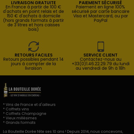
LIVRAISON GRATUITE
PAIEMENT SÉCURISÉ
En France à partir de 100 €
Paiement en ligne 100%
d'achats en point relais et de
sécurisé par carte bancaire
150 € d'achats à domicile
Visa et Mastercard, ou par
(hors grands formats à partir
PayPal
de 3 litres et hors caisses
bois)
RETOURS FACILES
SERVICE CLIENT
Retours possibles pendant 14
Contactez-nous au
jours à compter de la
+33(0)1.46.22.29.79 du lundi
livraison
au vendredi de 9h à 18h
* Vins de France et d'ailleurs
* Coffrets vins
* Coffrets Champagne
* Vieux millésimes
* Grands formats
La Bouteille Dorée fête ses 10 ans ! Depuis 2014, nous concevons,