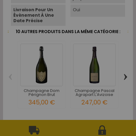
Livraison Pour Un
Oui
Évènement À Une
Date Précise
10 AUTRES PRODUITS DANS LA MÊME CATÉGORIE :
‹
›
Champagne Dom
Champagne Pascal
Pérignon Brut
Agrapart L'Avizoise
Tait
Vintage 2013
Blanc...
C
345,00 €
247,00 €