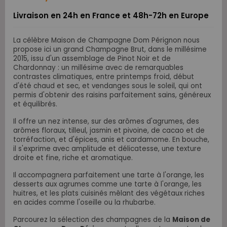
Livraison en 24h en France et 48h-72h en Europe
La célèbre Maison de Champagne Dom Pérignon nous
propose ici un grand Champagne Brut, dans le millésime
2015, issu d'un assemblage de Pinot Noir et de
Chardonnay : un millésime avec de remarquables
contrastes climatiques, entre printemps froid, début
d'été chaud et sec, et vendanges sous le soleil, qui ont
permis d'obtenir des raisins parfaitement sains,
généreux
et équilibrés
.
Il offre un nez intense, sur des arômes d'a
grumes, des
arômes
floraux,
tilleul, jasmin et pivoine,
de cacao et de
torréfaction, et d'épices, anis et cardamome. En bouche,
il s'exprime avec amplitude et délicatesse, une texture
droite et fine, riche et aromatique.
Il accompagnera parfaitement une tarte à l'orange, les
desserts aux agrumes comme une tarte à l'orange, les
huitres, et les plats cuisinés mêlant des végétaux riches
en acides comme l'oseille ou la rhubarbe.
Parcourez la sélection des champagnes de la
Maison de