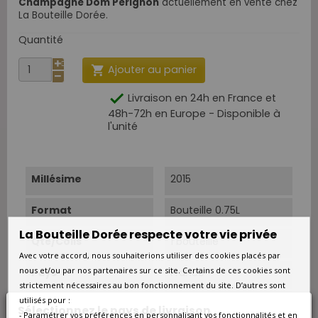
Champagne Dom Pérignon
actuellement en vente chez
La Bouteille Dorée.
Quantité
Ajouter au panier


Livraison en 24h en France et
48h-72h en Europe - Disponible à
l'unité
Millésime
2015
Format
Bouteille 0.75L
La Bouteille Dorée respecte votre vie privée
Qté/Colis
1 bouteille
Avec votre accord, nous souhaiterions utiliser des cookies placés par
nous et/ou par nos partenaires sur ce site. Certains de ces cookies sont
Pays
France
strictement nécessaires au bon fonctionnement du site. D’autres sont
utilisés pour :
Région
Champagne
Sélectionnez le pays de livraison
- Paramétrer vos préférences en personnalisant vos fonctionnalités et en