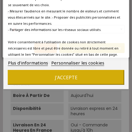
se souvenant de vos choix.
Appellation
Champagne Brut
- Mesurer l’audience en mesurant le nombre de visiteurs et comment
Nos prix et les frais peuvent varier en fonction du
Millésimé
pays/de la région de livraison.
vous êtes arrivés sur le site. - Proposer des publicités personnalisées et
Couleur
Blanc
en suivre les performances.
France métropolitaine
- Partager des informations sur les réseaux sociaux utilisés.
Type
Blanc effervescent
Votre consentement à l’utilisation de cookies non strictement
Annuler
Enregistrer les modifications
nécessaires est libre et peut être donnée ou retiré à tout moment en
Classement
Vin d'exception
utilisant le lien “Personnaliser les cookies” situé en bas de cette page.
Plus d'informations
Personnaliser les cookies
Cépage Dominant
Pinot Noir et
Chardonnay
J'ACCEPTE
Température De
10°C-12°C.
Service
Boire À Partir De
Aujourd'hui
Disponibilité
Livraison express en 24
heures
Livraison En 24
Oui - Commande
Heures En France
jusqu'à 10h