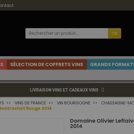
ontact
OK
ES
SÉLECTION DE COFFRETS VINS
GRANDS FORMATS
LIVRAISON VINS ET CADEAUX VINS
YS
VINS DE FRANCE
VIN BOURGOGNE
CHASSAGNE-M
Montrachet Rouge 2014
Domaine Olivier Lefla
2014