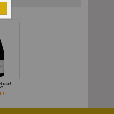
incent
t...
0 €