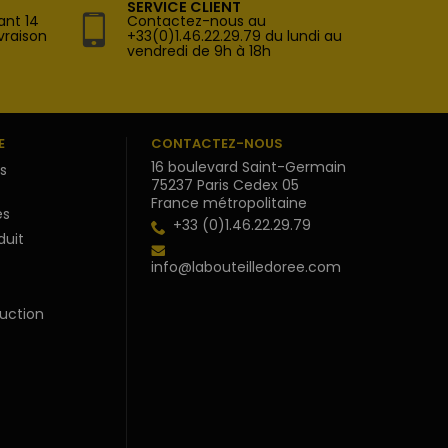
SERVICE CLIENT
ant 14
Contactez-nous au
vraison
+33(0)1.46.22.29.79 du lundi au
vendredi de 9h à 18h
E
CONTACTEZ-NOUS
16 boulevard Saint-Germain
s
75237 Paris Cedex 05
France métropolitaine
s
+33 (0)1.46.22.29.79
duit
info@labouteilledoree.com
uction