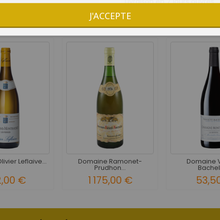
Livraison en 7 jours ouvrés
J'ACCEPTE
3 AUTRES PRODUITS DANS LA MÊME CATÉGORIE :
vier Leflaive...
Domaine Ramonet-
Domaine V
Prudhon...
Bachele
2,00 €
1 175,00 €
53,5