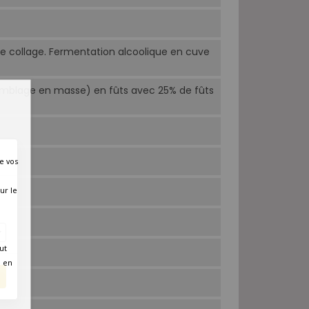
de collage. Fermentation alcoolique en cuve
emblage en masse) en fûts avec 25% de fûts
e vos
ur le
ut
é en