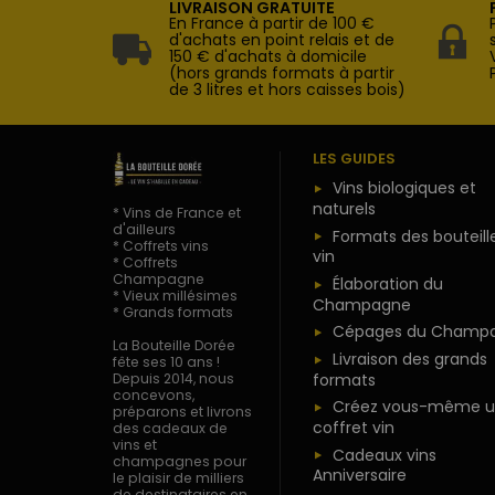
LIVRAISON GRATUITE
En France à partir de 100 €
d'achats en point relais et de
150 € d'achats à domicile
(hors grands formats à partir
de 3 litres et hors caisses bois)
LES GUIDES
Vins biologiques et
naturels
* Vins de France et
d'ailleurs
Formats des bouteill
* Coffrets vins
vin
* Coffrets
Champagne
Élaboration du
* Vieux millésimes
Champagne
* Grands formats
Cépages du Champ
La Bouteille Dorée
Livraison des grands
fête ses 10 ans !
formats
Depuis 2014, nous
concevons,
Créez vous-même u
préparons et livrons
coffret vin
des cadeaux de
vins et
Cadeaux vins
champagnes pour
Anniversaire
le plaisir de milliers
de destinataires en