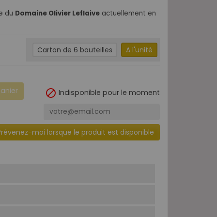
ne du
Domaine Olivier Leflaive
actuellement en
Carton de 6 bouteilles
A l'unité
panier

Indisponible pour le moment
Prévenez-moi lorsque le produit est disponible