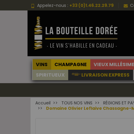
Appelez-nous :
+33 (0)1.46.22.29.79
C
VINS
CHAMPAGNE
VIEUX MILLÉSIM
SPIRITUEUX
LIVRAISON EXPRESS
Accueil
TOUS NOS VINS
RÉGIONS ET PA
Domaine Olivier Leflaive Chassagne-