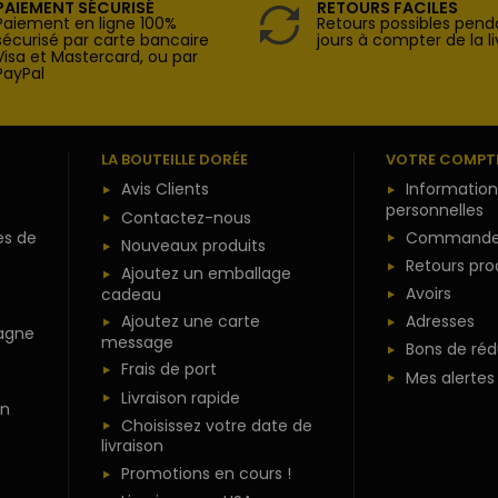
PAIEMENT SÉCURISÉ
RETOURS FACILES
Paiement en ligne 100%
Retours possibles pend
sécurisé par carte bancaire
jours à compter de la li
Visa et Mastercard, ou par
PayPal
LA BOUTEILLE DORÉE
VOTRE COMPT
Avis Clients
Information
personnelles
Contactez-nous
es de
Commande
Nouveaux produits
Retours pro
Ajoutez un emballage
Avoirs
cadeau
Ajoutez une carte
Adresses
agne
message
Bons de réd
Frais de port
Mes alertes
Livraison rapide
n
Choisissez votre date de
livraison
Promotions en cours !