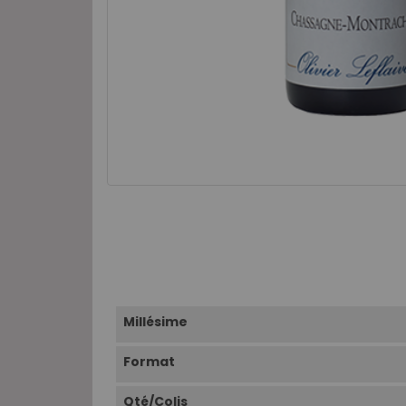
Millésime
Format
Qté/Colis