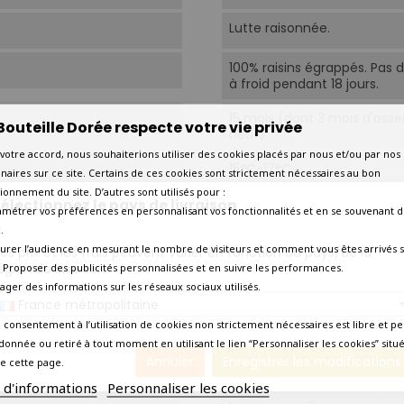
Lutte raisonnée.
100% raisins égrappés. Pas 
à froid pendant 18 jours.
15 mois (dont 3 mois d'ass
Bouteille Dorée respecte votre vie privée
neufs.
votre accord, nous souhaiterions utiliser des cookies placés par nous et/ou par nos
15°C-17°C.
naires sur ce site. Certains de ces cookies sont strictement nécessaires au bon
ionnement du site. D’autres sont utilisés pour :
électionnez le pays de livraison
Aujourd'hui
amétrer vos préférences en personnalisant vos fonctionnalités et en se souvenant d
.
2025
urer l’audience en mesurant le nombre de visiteurs et comment vous êtes arrivés s
os prix et les frais peuvent varier en fonction du pays/de la
égion de livraison.
 - Proposer des publicités personnalisées et en suivre les performances.
Amateur éclairé
tager des informations sur les réseaux sociaux utilisés.
France métropolitaine
 consentement à l’utilisation de cookies non strictement nécessaires est libre et pe
Agneau, porc grillé ou rôti.
donnée ou retiré à tout moment en utilisant le lien “Personnaliser les cookies” situ
Annuler
Enregistrer les modifications
e cette page.
Agneau, porc grillé ou rôti.
s d'informations
Personnaliser les cookies