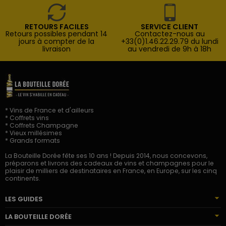
RETOURS FACILES
SERVICE CLIENT
Retours possibles pendant 14
Contactez-nous au
jours à compter de la
+33(0)1.46.22.29.79 du lundi
livraison
au vendredi de 9h à 18h
* Vins de France et d'ailleurs
* Coffrets vins
* Coffrets Champagne
* Vieux millésimes
* Grands formats
La Bouteille Dorée fête ses 10 ans ! Depuis 2014, nous concevons,
préparons et livrons des cadeaux de vins et champagnes pour le
plaisir de milliers de destinataires en France, en Europe, sur les cinq
continents.
LES GUIDES
LA BOUTEILLE DORÉE