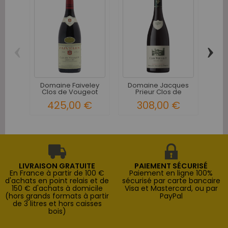
‹
›
Châ
Cl
Domaine Faiveley
Domaine Jacques
Clos de Vougeot
Prieur Clos de
Grand Cru...
Vougeot...
425,00 €
308,00 €
LIVRAISON GRATUITE
PAIEMENT SÉCURISÉ
En France à partir de 100 €
Paiement en ligne 100%
d'achats en point relais et de
sécurisé par carte bancaire
150 € d'achats à domicile
Visa et Mastercard, ou par
(hors grands formats à partir
PayPal
de 3 litres et hors caisses
bois)