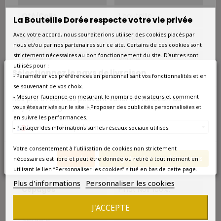
Qté/Colis
1 bouteille
La Bouteille Dorée respecte votre vie privée
Avec votre accord, nous souhaiterions utiliser des cookies placés par
Pays
France
nous et/ou par nos partenaires sur ce site. Certains de ces cookies sont
strictement nécessaires au bon fonctionnement du site. D’autres sont
Couleur
Rouge
utilisés pour :
Sélectionnez le pays de livraison
- Paramétrer vos préférences en personnalisant vos fonctionnalités et en
Type
Rouge
se souvenant de vos choix.
- Mesurer l’audience en mesurant le nombre de visiteurs et comment
Nos prix et les frais peuvent varier en fonction du
Classement
Grand Cru
pays/de la région de livraison.
vous êtes arrivés sur le site. - Proposer des publicités personnalisées et
en suivre les performances.
Superficie
5.5 ha.
France métropolitaine
- Partager des informations sur les réseaux sociaux utilisés.
Vendanges
Manuelles.
Votre consentement à l’utilisation de cookies non strictement
Annuler
Enregistrer les modifications
nécessaires est libre et peut être donnée ou retiré à tout moment en
Cépage Dominant
Pinot Noir
utilisant le lien “Personnaliser les cookies” situé en bas de cette page.
Plus d'informations
Personnaliser les cookies
Cépages
Pinot Noir 100%.
J'ACCEPTE
Température De
15°C-17°C.
Service