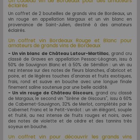
Un cadeau vin de Bordeaux pour des amateurs
éclairés
Un coffret de 2 bouteilles de grands vins de Bordeaux, un
vin rouge en appellation Margaux et un vin blanc en
provenance de Saint-Julien, destiné à des amateurs
éclairés.
Un coffret vin Bordeaux Rouge et Blanc pour
amateurs
de grands vins de Bordeaux
- Un vin blanc de Château Latour-Martillac
, grand cru
classé de Graves en appellation Pessac-Léognan,
issu à
50% de Sauvignon Blanc et à 50% de Sémillon : un vin au
nez
intense sur des notes de fleurs blanches, d'abricot et
poire, et de légères touches d'ananas et fruits exotiques,
frais, rond et suave en bouche avec une longue finale
finement saline soutenue par une belle acidité.
- Un vin rouge de Château Giscours
, grand cru classé
de Margaux, le second vin "Sirène de Giscours"
, issu à 60%
de Cabernet-Sauvignon, 32% de Merlot, complétés par le
Cabernet Franc et le Petit-Verdot : un vin élégant, souple
et fruité, au nez intense de fruits rouges et noirs, avec
des notes de violette et de cèdre et des tannins très
soyeux en bouche
.
Un coffret vin pour découvrir les grands vins