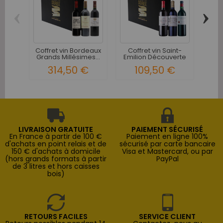
‹
›
Coff
R
Coffret vin Bordeaux
Coffret vin Saint-
Grands Millésimes...
Emilion Découverte
3...
314,50 €
109,50 €
LIVRAISON GRATUITE
PAIEMENT SÉCURISÉ
En France à partir de 100 €
Paiement en ligne 100%
d'achats en point relais et de
sécurisé par carte bancaire
150 € d'achats à domicile
Visa et Mastercard, ou par
(hors grands formats à partir
PayPal
de 3 litres et hors caisses
bois)
RETOURS FACILES
SERVICE CLIENT