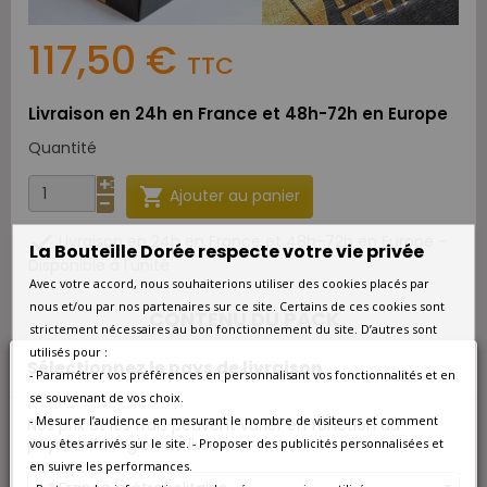
117,50 €
TTC
Livraison en 24h en France et 48h-72h en Europe
Quantité

Ajouter au panier

Livraison en 24h en France et 48h-72h en Europe -
La Bouteille Dorée respecte votre vie privée
Disponible à l'unité
Avec votre accord, nous souhaiterions utiliser des cookies placés par
nous et/ou par nos partenaires sur ce site. Certains de ces cookies sont
CONTENU DU PACK
strictement nécessaires au bon fonctionnement du site. D’autres sont
utilisés pour :
Sélectionnez le pays de livraison
- Paramétrer vos préférences en personnalisant vos fonctionnalités et en
CHÂTEAU LATOUR-MARTILLAC PESSAC-LÉOGNAN
se souvenant de vos choix.
GRAND CRU CLASSÉ DE GRAVES BLANC 2024
- Mesurer l’audience en mesurant le nombre de visiteurs et comment
Nos prix et les frais peuvent varier en fonction du
pays/de la région de livraison.
vous êtes arrivés sur le site. - Proposer des publicités personnalisées et
LA SIRÈNE DE GISCOURS 2ÈME VIN DE CHÂTEAU
en suivre les performances.
GISCOURS MARGAUX 2023