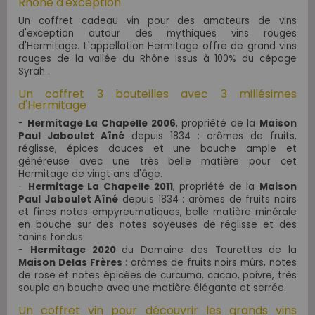
Rhône d'exception
Un coffret cadeau vin pour des amateurs de vins
d'exception autour des mythiques vins rouges
d'Hermitage.
L'appellation Hermitage offre de grand vins
rouges de la vallée du Rhône issus à 100% du cépage
Syrah .
Un coffret 3 bouteilles avec 3 millésimes
d'Hermitage
-
Hermitage La Chapelle 2006
, propriété de la
Maison
Paul Jaboulet Aîné
depuis 1834 : arômes de fruits,
réglisse, épices douces et une bouche ample et
généreuse avec une très belle matière pour cet
Hermitage de vingt ans d'âge.
-
Hermitage La Chapelle 2011
, propriété de la
Maison
Paul Jaboulet Aîné
depuis 1834 : arômes de fruits noirs
et fines notes empyreumatiques, belle matière minérale
en bouche sur des notes soyeuses de réglisse et des
tanins fondus.
-
Hermitage 2020
du
Domaine des Tourettes de la
Maison Delas Frères
:
arômes de fruits noirs mûrs, notes
de rose et notes épicées de curcuma, cacao, poivre, très
souple en bouche avec une matière élégante et serrée.
Un coffret vin pour découvrir les grands vins