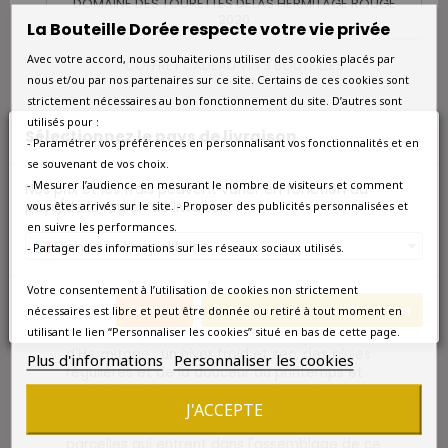
DOMAINE DES TOURETTES DELAS HERMITAGE ROUGE
2020
La Bouteille Dorée respecte votre vie privée
Avec votre accord, nous souhaiterions utiliser des cookies placés par
COFFRET CADEAU VIN 3 BOUTEILLES
nous et/ou par nos partenaires sur ce site. Certains de ces cookies sont
strictement nécessaires au bon fonctionnement du site. D’autres sont
L'Hermitage La Chapelle 2006 offre une robe
utilisés pour :
Sélectionnez le pays de livraison
couleur grenat très foncé
et une belle
- Paramétrer vos préférences en personnalisant vos fonctionnalités et en
matière ronde et concentrée avec des
se souvenant de vos choix.
arômes de petits fruits noirs bien présents,
- Mesurer l’audience en mesurant le nombre de visiteurs et comment
Nos prix et les frais peuvent varier en fonction du
soutenus par des notes épicées, vanillées, de
pays/de la région de livraison.
vous êtes arrivés sur le site. - Proposer des publicités personnalisées et
moka et de cuir, et des tannins puissants et
en suivre les performances.
soyeux. Idéalement, ce vin demanderait à
France métropolitaine
être laissé en cave quelques années de plus.
- Partager des informations sur les réseaux sociaux utilisés.
Un vin de garde pour les cinquante années à
venir !
Votre consentement à l’utilisation de cookies non strictement
Annuler
Enregistrer les modifications
nécessaires est libre et peut être donnée ou retiré à tout moment en
2006 est un millésime qui a réuni toutes les
utilisant le lien “Personnaliser les cookies” situé en bas de cette page.
conditions pour la production d’un grand vin
d'Hermitage : un hiver froid et sec, des pluies
Plus d'informations
Personnaliser les cookies
régulières et de la douceur au printemps et
un été globalement sec avec des nuits
J'ACCEPTE
fraîches en août ont permis une excellente
maturation des raisins sur chacune des
parcelles qui entrent dans l'assemblage de ce