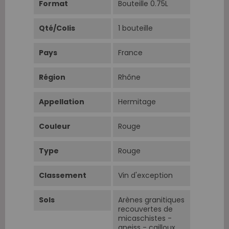
Format
Bouteille 0.75L
Qté/Colis
1 bouteille
Pays
France
Région
Rhône
Appellation
Hermitage
Couleur
Rouge
Type
Rouge
Classement
Vin d'exception
Sols
Arènes granitiques
recouvertes de
micaschistes -
gneiss - cailloux