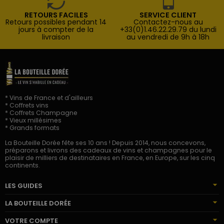
RETOURS FACILES
SERVICE CLIENT
Retours possibles pendant 14
Contactez-nous au
jours à compter de la
+33(0)1.46.22.29.79 du lundi
livraison
au vendredi de 9h à 18h
* Vins de France et d'ailleurs
* Coffrets vins
* Coffrets Champagne
* Vieux millésimes
* Grands formats
La Bouteille Dorée fête ses 10 ans ! Depuis 2014, nous concevons,
préparons et livrons des cadeaux de vins et champagnes pour le
plaisir de milliers de destinataires en France, en Europe, sur les cinq
continents.
LES GUIDES
LA BOUTEILLE DORÉE
VOTRE COMPTE