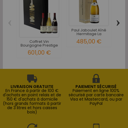
‹
›
Paul Jaboulet Aîné
Coff
Hermitage La
La 
Chapelle...
485,00 €
Coffret Vin
Bourgogne Prestige
Sélection 3...
601,00 €
LIVRAISON GRATUITE
PAIEMENT SÉCURISÉ
En France à partir de 100 €
Paiement en ligne 100%
d'achats en point relais et de
sécurisé par carte bancaire
150 € d'achats à domicile
Visa et Mastercard, ou par
(hors grands formats à partir
PayPal
de 3 litres et hors caisses
bois)