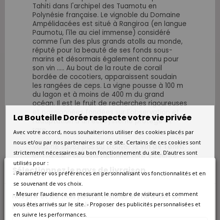
Tahiti dans l'archipel des Tuamotu en
Polynésie française. Le vignoble du Domaine
Ampélidacées est situé à Rangiroa (en langue
Paumotu, l'île au ciel immense) considéré
comme l'un des plus grands atolls au monde,
réputé pour la beauté de ses fonds sous-
marins et désormais également connu pour
son vin ..... Au bout de la route de corail
bordée de cocotiers, apparaissent soudain
les rangées de ceps. La vigne pousse à 100 m
du lagon et à moins de 400 m du grand
océan. Il est le fruit de recherches rigoureuses
et passionnées fondées sur l'observation et
La Bouteille Dorée respecte votre vie privée
l'adaptation à un écosystème protégé et
rare.
Avec votre accord, nous souhaiterions utiliser des cookies placés par
nous et/ou par nos partenaires sur ce site. Certains de ces cookies sont
Vous ne savez pas où trouver le
vin de Tahiti
strictement nécessaires au bon fonctionnement du site. D’autres sont
en France ? Les vins tahitiens sont en vente
utilisés pour :
chez La Bouteille Dorée et si vous souhaitez
Sélectionnez le pays de livraison
offrir des vins de Polynésie pour un cadeau
- Paramétrer vos préférences en personnalisant vos fonctionnalités et en
original, optez pour un
coffret vin Tahiti
avec
se souvenant de vos choix.
2 ou 3 bouteilles de Blanc de Corail.
- Mesurer l’audience en mesurant le nombre de visiteurs et comment
Nos prix et les frais peuvent varier en fonction du
pays/de la région de livraison.
vous êtes arrivés sur le site. - Proposer des publicités personnalisées et
Fiche technique
en suivre les performances.