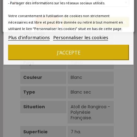
France métropolitaine
- Partager des informations sur les réseaux sociaux utilisés.
Millésime
2024
Votre consentement à l’utilisation de cookies non strictement
Format
Bouteille 0.75L
Annuler
Enregistrer les modifications
nécessaires est libre et peut être donnée ou retiré à tout moment en
utilisant le lien “Personnaliser les cookies” situé en bas de cette page.
Qté/Colis
1 bouteille
Plus d'informations
Personnaliser les cookies
Pays
Autres Pays
J'ACCEPTE
Pays
Tahiti
Couleur
Blanc
Type
Blanc sec
Situation
Atoll de Rangiroa -
Polynésie
Française.
Superficie
7 ha.