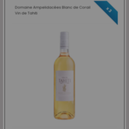
Domaine Ampelidacées Blanc de Corail
x 3
Vin de Tahiti