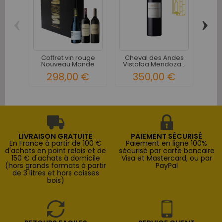
‹
›
Co
Ho
Coffret vin rouge
Cheval des Andes
Nouveau Monde
Vistalba Mendoza...
Sélection...
298,00 €
350,00 €
LIVRAISON GRATUITE
PAIEMENT SÉCURISÉ
En France à partir de 100 €
Paiement en ligne 100%
d'achats en point relais et de
sécurisé par carte bancaire
150 € d'achats à domicile
Visa et Mastercard, ou par
(hors grands formats à partir
PayPal
de 3 litres et hors caisses
bois)