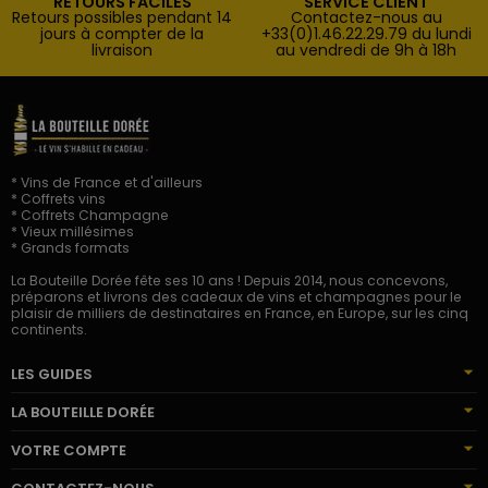
RETOURS FACILES
SERVICE CLIENT
Retours possibles pendant 14
Contactez-nous au
jours à compter de la
+33(0)1.46.22.29.79 du lundi
livraison
au vendredi de 9h à 18h
* Vins de France et d'ailleurs
* Coffrets vins
* Coffrets Champagne
* Vieux millésimes
* Grands formats
La Bouteille Dorée fête ses 10 ans ! Depuis 2014, nous concevons,
préparons et livrons des cadeaux de vins et champagnes pour le
plaisir de milliers de destinataires en France, en Europe, sur les cinq
continents.
LES GUIDES
LA BOUTEILLE DORÉE
VOTRE COMPTE