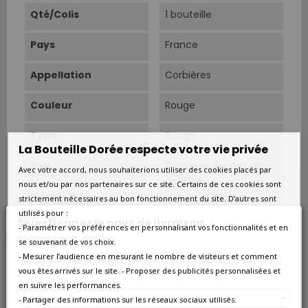
Qté/Colis
1 bouteille
Pays
France
Appellation
Corbières
Couleur
Rouge
Type
Rouge
La Bouteille Dorée respecte votre vie privée
Sols
Terrasses hautes de
Avec votre accord, nous souhaiterions utiliser des cookies placés par
l'Orbieu.
nous et/ou par nos partenaires sur ce site. Certains de ces cookies sont
strictement nécessaires au bon fonctionnement du site. D’autres sont
Vendanges
Vendanges manuelles.
utilisés pour :
Sélectionnez le pays de livraison
- Paramétrer vos préférences en personnalisant vos fonctionnalités et en
Cépage Dominant
Mourvèdre
se souvenant de vos choix.
- Mesurer l’audience en mesurant le nombre de visiteurs et comment
Nos prix et les frais peuvent varier en fonction du
Cépages
Mourvèdre 60%. Syrah
pays/de la région de livraison.
vous êtes arrivés sur le site. - Proposer des publicités personnalisées et
40%.
en suivre les performances.
France métropolitaine
- Partager des informations sur les réseaux sociaux utilisés.
Conduite
Conversion biologique.