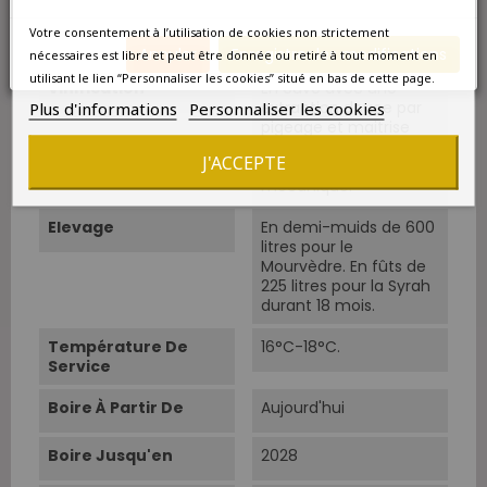
Votre consentement à l’utilisation de cookies non strictement
Vin Bio
Conversion biologique
Annuler
Enregistrer les modifications
nécessaires est libre et peut être donnée ou retiré à tout moment en
utilisant le lien “Personnaliser les cookies” situé en bas de cette page.
Vinification
En cuve avec une
Plus d'informations
Personnaliser les cookies
extraction douce par
pigeage et maitrise
des températures sans
J'ACCEPTE
aucune manipulation
mécanique.
Elevage
En demi-muids de 600
litres pour le
Mourvèdre. En fûts de
225 litres pour la Syrah
durant 18 mois.
Température De
16°C-18°C.
Service
Boire À Partir De
Aujourd'hui
Boire Jusqu'en
2028