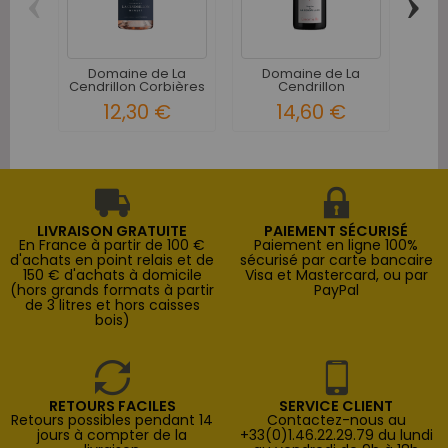
‹
›
D
Cend
Domaine de La
Domaine de La
Cendrillon Corbières
Cendrillon
Minuit...
Corbières...
12,30 €
14,60 €
LIVRAISON GRATUITE
PAIEMENT SÉCURISÉ
En France à partir de 100 €
Paiement en ligne 100%
d'achats en point relais et de
sécurisé par carte bancaire
150 € d'achats à domicile
Visa et Mastercard, ou par
(hors grands formats à partir
PayPal
de 3 litres et hors caisses
bois)
RETOURS FACILES
SERVICE CLIENT
Retours possibles pendant 14
Contactez-nous au
jours à compter de la
+33(0)1.46.22.29.79 du lundi