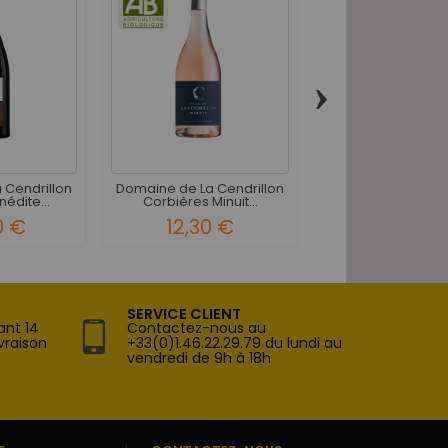
›
Domaine de La Cen
Corbières..
32,00 
 Cendrillon
Domaine de La Cendrillon
nédite...
Corbières Minuit...
0 €
12,30 €
SERVICE CLIENT
ant 14
Contactez-nous au
vraison
+33(0)1.46.22.29.79 du lundi au
vendredi de 9h à 18h