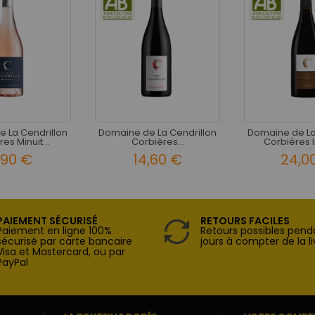
 La Cendrillon
Domaine de La Cendrillon
Domaine de La
es Minuit...
Corbières...
Corbières I
,90 €
14,60 €
24,0
PAIEMENT SÉCURISÉ
RETOURS FACILES
Paiement en ligne 100%
Retours possibles pend
sécurisé par carte bancaire
jours à compter de la li
Visa et Mastercard, ou par
PayPal