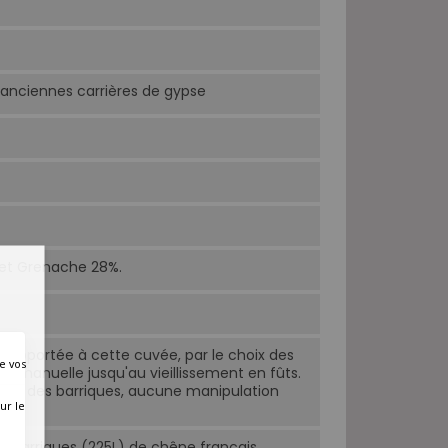
’anciennes carrières de gypse
et Grenache 28%.
t apportée à cette cuvée, par le choix des
e vos
lette manuelle jusqu'au vieillissement en fûts.
nnage des barriques, aucune manipulation
ur le
t barriques (225L) de chêne français.