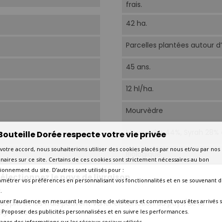
frais.
42 ha.
Parcelles plantées autour d
45 ans.
12 hl/ha.
Mourvèdre
Mourvèdre 44%, Syrah 28% 
Bouteille Dorée respecte votre vie privée
votre accord, nous souhaiterions utiliser des cookies placés par nous et/ou par nos
Biologique
naires sur ce site. Certains de ces cookies sont strictement nécessaires au bon
ionnement du site. D’autres sont utilisés pour :
Une sélection rigoureuse es
électionnez le pays de livraison
amétrer vos préférences en personnalisant vos fonctionnalités et en se souvenant d
parcelles, le tri de la cueil
.
De la vinification à l'ento
urer l’audience en mesurant le nombre de visiteurs et comment vous êtes arrivés s
mécanique n'est utilisée.
os prix et les frais peuvent varier en fonction du pays/de la
égion de livraison.
 - Proposer des publicités personnalisées et en suivre les performances.
24 mois en foudres (20hl) e
tager des informations sur les réseaux sociaux utilisés.