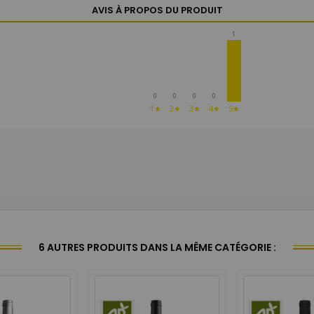
AVIS À PROPOS DU PRODUIT
1
0
0
0
0
1★
2★
3★
4★
5★
6 AUTRES PRODUITS DANS LA MÊME CATÉGORIE :