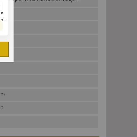
ut
é en
res
0h