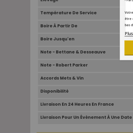
Température De Service
Votre
être 
bas d
Boire À Partir De
Plu
Boire Jusqu'en
Note - Bettane & Desseauve
Note - Robert Parker
Accords Mets & Vin
Disponibilité
Livraison En 24 Heures En France
Livraison Pour Un Évènement À Une Date 