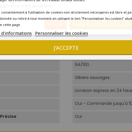
France métropolitaine
16°C-18°C.
 consentement à l’utilisation de cookies non strictement nécessaires est libre et pe
donnée ou retiré à tout moment en utilisant le lien “Personnaliser les cookies” situ
Annuler
Enregistrer les modifications
e cette page.
Aujourd'hui
s d'informations
Personnaliser les cookies
2028
J'ACCEPTE
17/20. Coup de coeur.
94/100.
Gibiers sauvages.
Livraison express en 24 heu
Oui - Commande jusqu'à 1
Précise
Oui