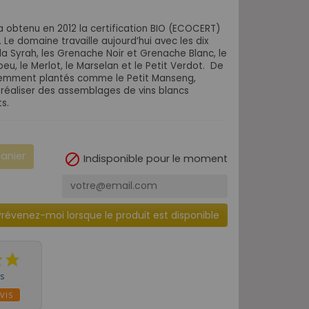
a obtenu en 2012 la certification BIO (ECOCERT)
. Le domaine travaille aujourd’hui avec les dix
a Syrah, les Grenache Noir et Grenache Blanc, le
eu, le Merlot, le Marselan et le Petit Verdot. De
emment plantés comme le Petit Manseng,
e réaliser des assemblages de vins blancs
s.
panier

Indisponible pour le moment
Prévenez-moi lorsque le produit est disponible
is
VIS