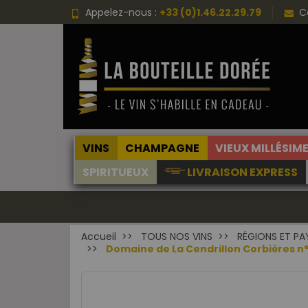
Appelez-nous :
+33 (0)1.46.22.29.79
C
VINS
CHAMPAGNE
VIEUX MILLÉSIM
SPIRITUEUX
LIVRAISON EXPRESS
Accueil
TOUS NOS VINS
RÉGIONS ET PA
Domaine de La Cendrillon Corbières n°