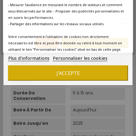
- Mesurer l’audience en mesurant le nombre de visiteurs et comment
Nos prix et les frais peuvent varier en fonction du
Âge Du Vignoble
Âge moyen des vignes
pays/de la région de livraison.
vous êtes arrivés sur le site. - Proposer des publicités personnalisées et
en suivre les performances.
Cépage Dominant
Chardonnay
France métropolitaine
- Partager des informations sur les réseaux sociaux utilisés.
Cépages
Chardonnay 100%.
Votre consentement à l’utilisation de cookies non strictement
Annuler
Enregistrer les modifications
nécessaires est libre et peut être donnée ou retiré à tout moment en
Conduite
Biodynamie
utilisant le lien “Personnaliser les cookies” situé en bas de cette page.
Plus d'informations
Personnaliser les cookies
Vin Bio
Biodynamique
J'ACCEPTE
Température De
12°C-14°C.
Service
Durée De
5 à 15 ans.
Conservation
Boire À Partir De
Aujourd'hui
Boire Jusqu'en
2025