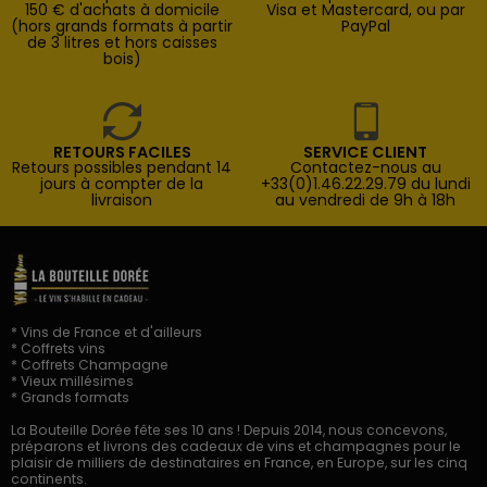
150 € d'achats à domicile
Visa et Mastercard, ou par
(hors grands formats à partir
PayPal
de 3 litres et hors caisses
bois)
RETOURS FACILES
SERVICE CLIENT
Retours possibles pendant 14
Contactez-nous au
jours à compter de la
+33(0)1.46.22.29.79 du lundi
livraison
au vendredi de 9h à 18h
* Vins de France et d'ailleurs
* Coffrets vins
* Coffrets Champagne
* Vieux millésimes
* Grands formats
La Bouteille Dorée fête ses 10 ans ! Depuis 2014, nous concevons,
préparons et livrons des cadeaux de vins et champagnes pour le
plaisir de milliers de destinataires en France, en Europe, sur les cinq
continents.