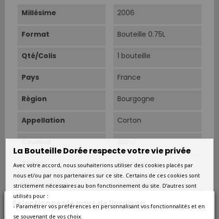
Millésime
2006
Format
Bouteille 0.75L
Qté/Colis
1 bouteille
Pays
France
Région
Bourgogne
Appellation
Corton
Couleur
Blanc
La Bouteille Dorée respecte votre vie privée
Type
Blanc sec
Avec votre accord, nous souhaiterions utiliser des cookies placés par
nous et/ou par nos partenaires sur ce site. Certains de ces cookies sont
Classement
Grand Cru
strictement nécessaires au bon fonctionnement du site. D’autres sont
utilisés pour :
Sélectionnez le pays de livraison
Sols
Assemblage de 80% de
- Paramétrer vos préférences en personnalisant vos fonctionnalités et en
Corton Bressandes
se souvenant de vos choix.