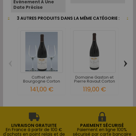
Évènement À Une
Date Précise
3 AUTRES PRODUITS DANS LA MÊME CATÉGORIE :
‹
›
Coffret vin
Domaine Gaston et
Do
Bourgogne Corton
Pierre Ravaut Corton
Co
Grand Cru et...
Les...
141,00 €
119,00 €
LIVRAISON GRATUITE
PAIEMENT SÉCURISÉ
En France à partir de 100 €
Paiement en ligne 100%
d'achats en point relais et de
sécurisé par carte bancaire