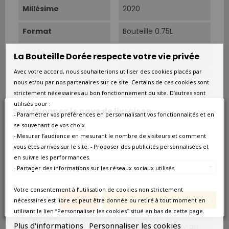
Millésime
2020
Format
Bouteille 0.75L
Qté/Colis
1 bouteille
La Bouteille Dorée respecte votre vie privée
Avec votre accord, nous souhaiterions utiliser des cookies placés par
Pays
France
nous et/ou par nos partenaires sur ce site. Certains de ces cookies sont
strictement nécessaires au bon fonctionnement du site. D’autres sont
Région
Provence
utilisés pour :
Sélectionnez le pays de livraison
- Paramétrer vos préférences en personnalisant vos fonctionnalités et en
Appellation
Coteaux d'Aix-en-
se souvenant de vos choix.
Provence
- Mesurer l’audience en mesurant le nombre de visiteurs et comment
Nos prix et les frais peuvent varier en fonction du
pays/de la région de livraison.
vous êtes arrivés sur le site. - Proposer des publicités personnalisées et
Couleur
Rosé
en suivre les performances.
France métropolitaine
- Partager des informations sur les réseaux sociaux utilisés.
Type
Rosé
Votre consentement à l’utilisation de cookies non strictement
Cépage Dominant
Cinsault et Grenache
Annuler
Enregistrer les modifications
nécessaires est libre et peut être donnée ou retiré à tout moment en
utilisant le lien “Personnaliser les cookies” situé en bas de cette page.
Cépages
Cinsault 40%,
Plus d'informations
Personnaliser les cookies
Grenache 30%, Syrah