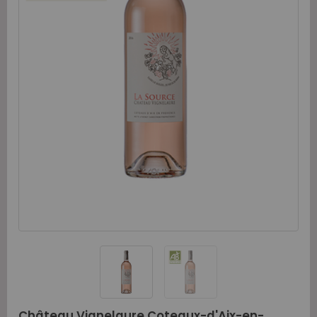
Château Vignelaure Coteaux-d'Aix-en-