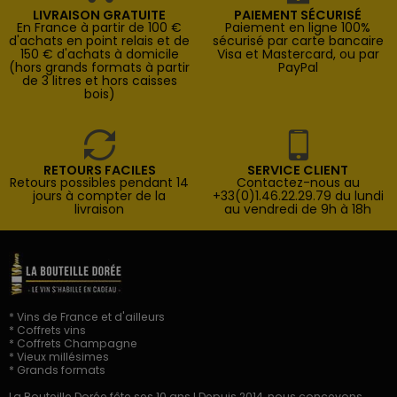
LIVRAISON GRATUITE
PAIEMENT SÉCURISÉ
En France à partir de 100 €
Paiement en ligne 100%
d'achats en point relais et de
sécurisé par carte bancaire
150 € d'achats à domicile
Visa et Mastercard, ou par
(hors grands formats à partir
PayPal
de 3 litres et hors caisses
bois)
RETOURS FACILES
SERVICE CLIENT
Retours possibles pendant 14
Contactez-nous au
jours à compter de la
+33(0)1.46.22.29.79 du lundi
livraison
au vendredi de 9h à 18h
* Vins de France et d'ailleurs
* Coffrets vins
* Coffrets Champagne
* Vieux millésimes
* Grands formats
La Bouteille Dorée fête ses 10 ans ! Depuis 2014, nous concevons,