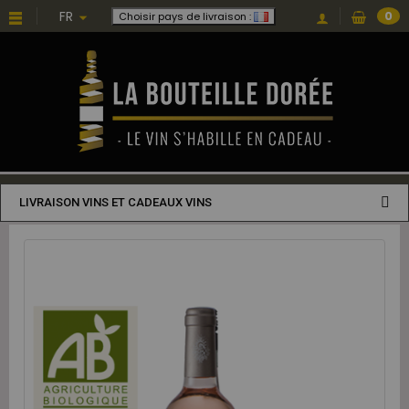
FR
0
Choisir pays de livraison :
LIVRAISON VINS ET CADEAUX VINS