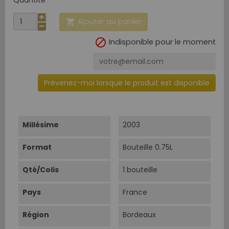
Ajouter au panier


Indisponible pour le moment
Prévenez-moi lorsque le produit est disponible
Millésime
2003
Format
Bouteille 0.75L
Qté/Colis
1 bouteille
Pays
France
Région
Bordeaux