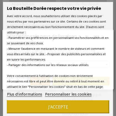
Appellation
Côtes-de-Bordeaux
La Bouteille Dorée respecte votre vie privée
Couleur
Rouge
Avec votre accord, nous souhaiterions utiliser des cookies placés par
nous et/ou par nos partenaires sur ce site. Certains de ces cookies sont
Type
Rouge
strictement nécessaires au bon fonctionnement du site. D’autres sont
utilisés pour :
Sélectionnez le pays de livraison
- Paramétrer vos préférences en personnalisant vos fonctionnalités et en
Superficie
4 ha sur les 8 ha que
comptent le domaine;
se souvenant de vos choix.
l'autre moitié en blanc.
- Mesurer l’audience en mesurant le nombre de visiteurs et comment
Nos prix et les frais peuvent varier en fonction du
pays/de la région de livraison.
vous êtes arrivés sur le site. - Proposer des publicités personnalisées et
Sols
Argilo-calcaire.
en suivre les performances.
France métropolitaine
- Partager des informations sur les réseaux sociaux utilisés.
Cépage Dominant
Merlot
Votre consentement à l’utilisation de cookies non strictement
Cépages
Merlot 70%, Cabernet-
Annuler
Enregistrer les modifications
nécessaires est libre et peut être donnée ou retiré à tout moment en
Sauvignon 30%.
utilisant le lien “Personnaliser les cookies” situé en bas de cette page.
Plus d'informations
Personnaliser les cookies
Conduite
Agriculture biologique
et biodynamique
J'ACCEPTE
Vin Bio
Biologique et
biodynamique