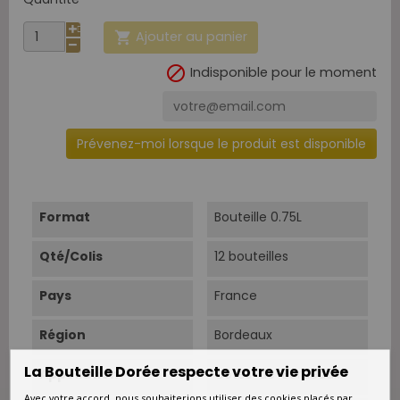
Ajouter au panier


Indisponible pour le moment
Prévenez-moi lorsque le produit est disponible
Format
Bouteille 0.75L
Qté/Colis
12 bouteilles
Pays
France
Région
Bordeaux
La Bouteille Dorée respecte votre vie privée
Appellation
Côtes-de-Bordeaux
Avec votre accord, nous souhaiterions utiliser des cookies placés par