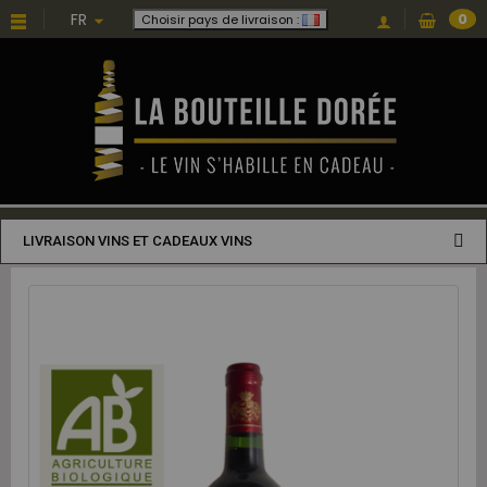
FR
0
Choisir pays de livraison :
LIVRAISON VINS ET CADEAUX VINS