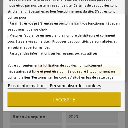
Couleur
Rouge
nous et/ou par nos partenaires sur ce site. Certains de ces cookies sont
strictement nécessaires au bon fonctionnement du site. D’autres sont
Type
Rouge
utilisés pour :
Sélectionnez le pays de livraison
- Paramétrer vos préférences en personnalisant vos fonctionnalités et en
Cépage Dominant
Merlot
se souvenant de vos choix.
- Mesurer l’audience en mesurant le nombre de visiteurs et comment
Nos prix et les frais peuvent varier en fonction du
pays/de la région de livraison.
Cépages
Merlot 70 %, Cabernet
vous êtes arrivés sur le site. - Proposer des publicités personnalisées et
Franc 20 %, Cabernet
en suivre les performances.
Sauvignon 10 %.
France métropolitaine
- Partager des informations sur les réseaux sociaux utilisés.
Conduite
Agriculture biologique.
Votre consentement à l’utilisation de cookies non strictement
Annuler
Enregistrer les modifications
nécessaires est libre et peut être donnée ou retiré à tout moment en
Vin Bio
Biologique
utilisant le lien “Personnaliser les cookies” situé en bas de cette page.
Plus d'informations
Personnaliser les cookies
Température De
16°C-18°C.
Service
J'ACCEPTE
Boire À Partir De
Aujourd'hui
Boire Jusqu'en
2023