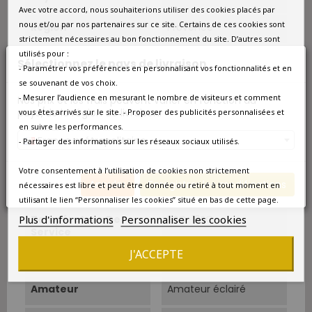
Avec votre accord, nous souhaiterions utiliser des cookies placés par
nous et/ou par nos partenaires sur ce site. Certains de ces cookies sont
Région
Provence
strictement nécessaires au bon fonctionnement du site. D’autres sont
utilisés pour :
Appellation
Côtes-de-Provence
Sélectionnez le pays de livraison
- Paramétrer vos préférences en personnalisant vos fonctionnalités et en
se souvenant de vos choix.
Couleur
Rosé
- Mesurer l’audience en mesurant le nombre de visiteurs et comment
Nos prix et les frais peuvent varier en fonction du
pays/de la région de livraison.
vous êtes arrivés sur le site. - Proposer des publicités personnalisées et
Type
Rosé
en suivre les performances.
France métropolitaine
- Partager des informations sur les réseaux sociaux utilisés.
Cépage Dominant
Grenache Noir
Votre consentement à l’utilisation de cookies non strictement
Cépages
Grenache, Cinsault et
Annuler
Enregistrer les modifications
nécessaires est libre et peut être donnée ou retiré à tout moment en
Syrah.
utilisant le lien “Personnaliser les cookies” situé en bas de cette page.
Plus d'informations
Personnaliser les cookies
Température De
8°C-10°C.
Service
J'ACCEPTE
Boire À Partir De
Aujourd'hui
Amateur
Amateur éclairé