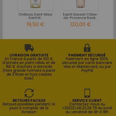
Co
P
Château Saint-Maur
Esprit Gassier Côtes-
Saint M...
de-Provence Rosé...
19,50 €
120,00 €
LIVRAISON GRATUITE
PAIEMENT SÉCURISÉ
En France à partir de 100 €
Paiement en ligne 100%
d'achats en point relais et de
sécurisé par carte bancaire
150 € d'achats à domicile
Visa et Mastercard, ou par
(hors grands formats à partir
PayPal
de 3 litres et hors caisses
bois)
RETOURS FACILES
SERVICE CLIENT
Retours possibles pendant 14
Contactez-nous au
jours à compter de la
+33(0)1.46.22.29.79 du lundi
livraison
au vendredi de 9h à 18h