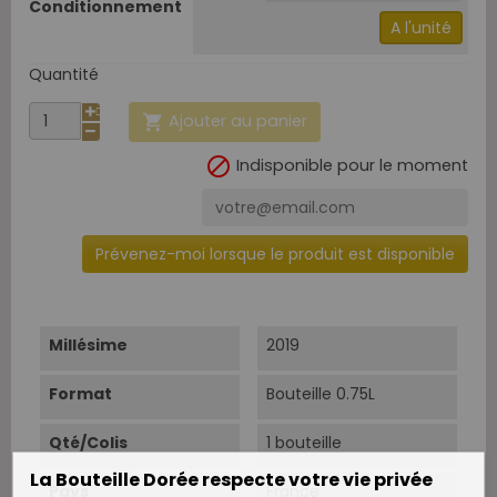
Conditionnement
A l'unité
Quantité
Ajouter au panier


Indisponible pour le moment
Prévenez-moi lorsque le produit est disponible
Millésime
2019
Format
Bouteille 0.75L
Qté/Colis
1 bouteille
La Bouteille Dorée respecte votre vie privée
Pays
France