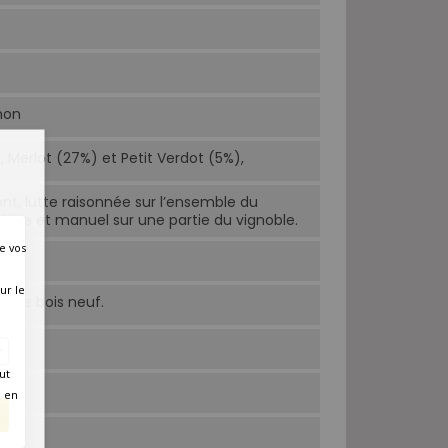
non
Merlot (27%) et Petit Verdot (5%),
nt, lutte raisonnée sur l’ensemble du
ique et manuel sur une partie du vignoble.
e vos
ur le
% de bois neuf.
ut
é en