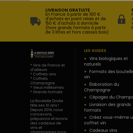
LIVRAISON GRATUITE
En France à partir de 100 €
d'achats en point relais et de
150 € d'achats à domicile
(hors grands formats à partir
de 3 litres et hors caisses bois)
LES GUIDES
Vins biologiques et
naturels
* Vins de France et
d'ailleurs
Formats des bouteill
* Coffrets vins
vin
* Coffrets
Champagne
Élaboration du
* Vieux millésimes
Champagne
* Grands formats
Cépages du Champ
La Bouteille Dorée
Livraison des grands
fête ses 10 ans !
formats
Depuis 2014, nous
concevons,
Créez vous-même u
préparons et livrons
coffret vin
des cadeaux de
vins et
Cadeaux vins
champagnes pour