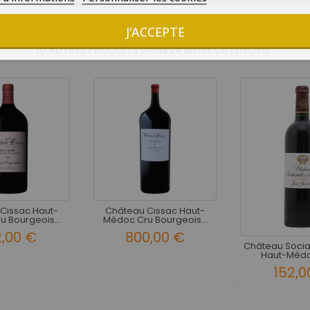
Livraison en 7 jours ouvrés
J'ACCEPTE
10 AUTRES PRODUITS DANS LA MÊME CATÉGORIE :
Cissac Haut-
Château Cissac Haut-
 Bourgeois...
Médoc Cru Bourgeois...
2,00 €
800,00 €
Château Socia
Haut-Médoc
152,0