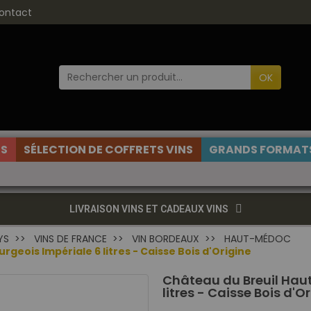
ontact
OK
ES
SÉLECTION DE COFFRETS VINS
GRANDS FORMATS
LIVRAISON VINS ET CADEAUX VINS
YS
VINS DE FRANCE
VIN BORDEAUX
HAUT-MÉDOC
eois Impériale 6 litres - Caisse Bois d'Origine
Château du Breuil Hau
litres - Caisse Bois d'O