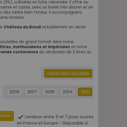
ec (3%), cultivées en lutte raisonnée.
Il offre au
cerise et cassis, avec un boisé très discret et en
c des tanins bien fondus. Il accompagnera
veau braisés.
de
Château du Breuil
actuellement en vente
bouteilles de grand format dans notre
 litres, mathusalems et impériales
et notre
 grande contenance
du Jéroboam de 3 litres au
Caisse Bois 1 bouteille
2009
2007
2005
2004
2001
panier

Livraison entre 5 et 7 jours ouvrés
en France et Europe - Disponible à