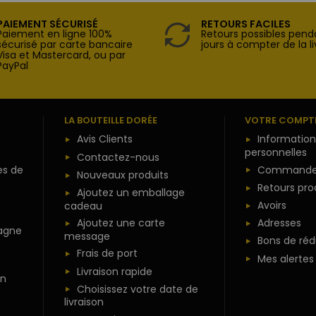
PAIEMENT SÉCURISÉ
RETOURS FACILES
Paiement en ligne 100%
Retours possibles pend
sécurisé par carte bancaire
jours à compter de la li
Visa et Mastercard, ou par
PayPal
LA BOUTEILLE DORÉE
VOTRE COMPT
Avis Clients
Information
personnelles
Contactez-nous
es de
Commande
Nouveaux produits
Retours pro
Ajoutez un emballage
Avoirs
cadeau
Ajoutez une carte
Adresses
agne
message
Bons de réd
Frais de port
Mes alertes
Livraison rapide
n
Choisissez votre date de
livraison