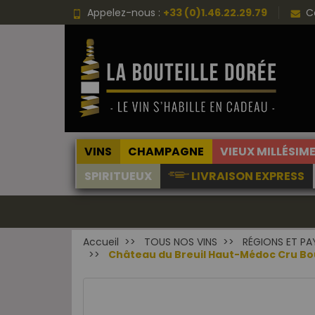
Appelez-nous :
+33 (0)1.46.22.29.79
C
VINS
CHAMPAGNE
VIEUX MILLÉSIM
SPIRITUEUX
LIVRAISON EXPRESS
Accueil
TOUS NOS VINS
RÉGIONS ET PA
Château du Breuil Haut-Médoc Cru Bourg