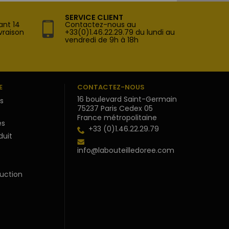
SERVICE CLIENT
ant 14
Contactez-nous au
vraison
+33(0)1.46.22.29.79 du lundi au
vendredi de 9h à 18h
E
CONTACTEZ-NOUS
16 boulevard Saint-Germain
s
75237 Paris Cedex 05
France métropolitaine
s
+33 (0)1.46.22.29.79
duit
info@labouteilledoree.com
uction