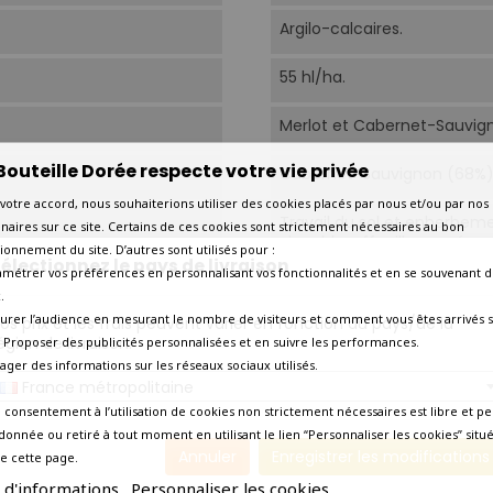
Argilo-calcaires.
55 hl/ha.
Merlot et Cabernet-Sauvig
Bouteille Dorée respecte votre vie privée
Cabernet-Sauvignon (68%), 
votre accord, nous souhaiterions utiliser des cookies placés par nous et/ou par nos
Travail du sol et enherbeme
naires sur ce site. Certains de ces cookies sont strictement nécessaires au bon
vignoble, effeuillage mécan
ionnement du site. D’autres sont utilisés pour :
électionnez le pays de livraison
amétrer vos préférences en personnalisant vos fonctionnalités et en se souvenant d
En cuve inox et cuve bois.
.
urer l’audience en mesurant le nombre de visiteurs et comment vous êtes arrivés s
os prix et les frais peuvent varier en fonction du pays/de la
16 à 18 mois en fûts dont 30
égion de livraison.
 - Proposer des publicités personnalisées et en suivre les performances.
tager des informations sur les réseaux sociaux utilisés.
16°C-18°C.
France métropolitaine
 consentement à l’utilisation de cookies non strictement nécessaires est libre et pe
Aujourd'hui
donnée ou retiré à tout moment en utilisant le lien “Personnaliser les cookies” situ
Annuler
Enregistrer les modifications
e cette page.
Amateur éclairé
s d'informations
Personnaliser les cookies