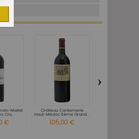
›
Château Camensa
Médoc 5ème Grand
84,00 
ndo-Mallet
Château Cantemerle
 Cru...
Haut-Médoc 5ème Grand...
0 €
105,00 €