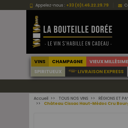
Appelez-nous :
+33 (0)1.46.22.29.79
C
VINS
CHAMPAGNE
VIEUX MILLÉSIM
SPIRITUEUX
LIVRAISON EXPRESS
Accueil
TOUS NOS VINS
RÉGIONS ET PA
Château Cissac Haut-Médoc Cru Bourgeo