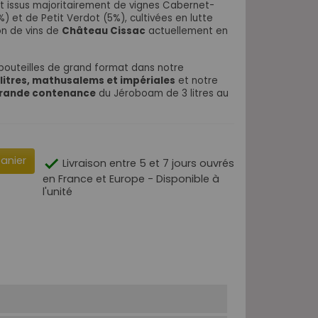
t issus majoritairement de vignes Cabernet-
) et de Petit Verdot (5%), cultivées en lutte
on de vins de
Château Cissac
actuellement en
bouteilles de grand format dans notre
 litres, mathusalems et impériales
et notre
 grande contenance
du Jéroboam de 3 litres au
panier

Livraison entre 5 et 7 jours ouvrés
en France et Europe - Disponible à
l'unité