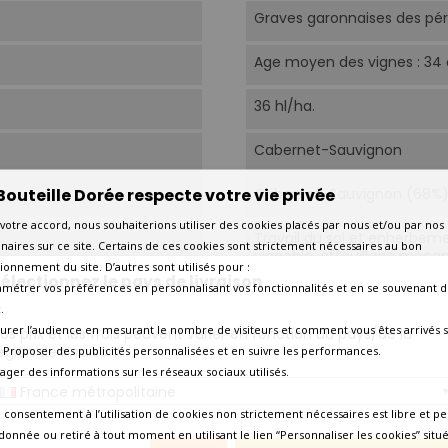
Graves garonnaises des pér
Age moyen des vignes : 34 
36 hl/ha.
Cabernet-Sauvignon
Bouteille Dorée respecte votre vie privée
Cabernet-Sauvignon (68%), 
votre accord, nous souhaiterions utiliser des cookies placés par nous et/ou par nos
Travail du sol et enherbeme
naires sur ce site. Certains de ces cookies sont strictement nécessaires au bon
vignoble, effeuillage mécan
ionnement du site. D’autres sont utilisés pour :
électionnez le pays de livraison
amétrer vos préférences en personnalisant vos fonctionnalités et en se souvenant d
En cuve inox et cuve bois.
.
urer l’audience en mesurant le nombre de visiteurs et comment vous êtes arrivés s
os prix et les frais peuvent varier en fonction du pays/de la
16 à 18 mois en fûts dont 30
égion de livraison.
 - Proposer des publicités personnalisées et en suivre les performances.
tager des informations sur les réseaux sociaux utilisés.
16°C-18°C.
France métropolitaine
 consentement à l’utilisation de cookies non strictement nécessaires est libre et pe
Aujourd'hui
donnée ou retiré à tout moment en utilisant le lien “Personnaliser les cookies” situ