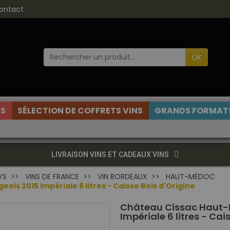
ontact
OK
ES
SÉLECTION DE COFFRETS VINS
GRANDS FORMATS
LIVRAISON VINS ET CADEAUX VINS
YS
VINS DE FRANCE
VIN BORDEAUX
HAUT-MÉDOC
is 2015 Impériale 6 litres - Caisse Bois d'Origine
Château Cissac Haut-
Impériale 6 litres - Cai