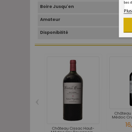
bas d
Boire Jusqu'en
Plu
Amateur
Disponibilité
‹
Château 
Médoc Cru 
16
Château Cissac Haut-