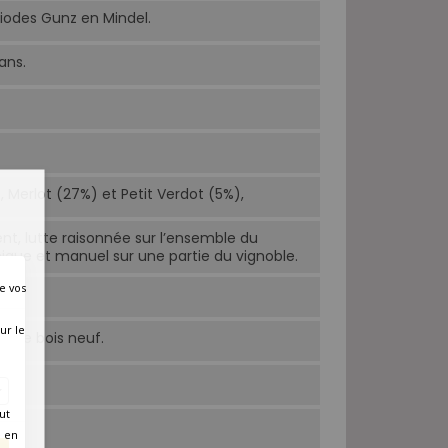
iodes Gunz en Mindel.
ans.
Merlot (27%) et Petit Verdot (5%),
nt, lutte raisonnée sur l’ensemble du
ique et manuel sur une partie du vignoble.
e vos
ur le
% de bois neuf.
ut
é en