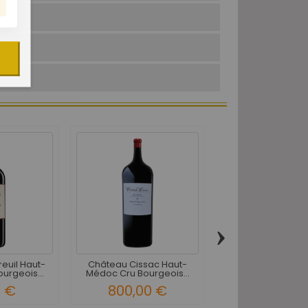
›
euil Haut-
Château Cissac Haut-
Château Cissac 
urgeois...
Médoc Cru Bourgeois...
Médoc Cru Bourge
0 €
800,00 €
1 040,00