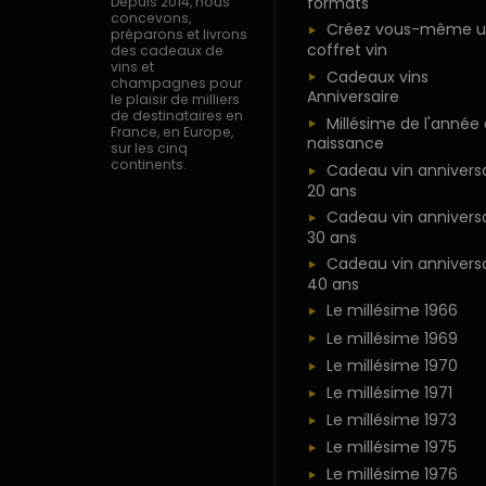
formats
Depuis 2014, nous
concevons,
Créez vous-même u
préparons et livrons
coffret vin
des cadeaux de
vins et
Cadeaux vins
champagnes pour
Anniversaire
le plaisir de milliers
de destinataires en
Millésime de l'année
France, en Europe,
naissance
sur les cinq
continents.
Cadeau vin anniversa
20 ans
Cadeau vin anniversa
30 ans
Cadeau vin anniversa
40 ans
Le millésime 1966
Le millésime 1969
Le millésime 1970
Le millésime 1971
Le millésime 1973
Le millésime 1975
Le millésime 1976