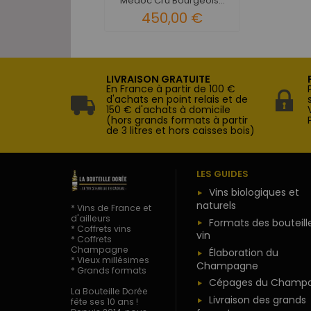
Médoc Cru Bourgeois...
450,00 €
LIVRAISON GRATUITE
En France à partir de 100 €
d'achats en point relais et de
150 € d'achats à domicile
(hors grands formats à partir
de 3 litres et hors caisses bois)
LES GUIDES
Vins biologiques et
naturels
* Vins de France et
d'ailleurs
Formats des bouteill
* Coffrets vins
vin
* Coffrets
Champagne
Élaboration du
* Vieux millésimes
Champagne
* Grands formats
Cépages du Champ
La Bouteille Dorée
Livraison des grands
fête ses 10 ans !