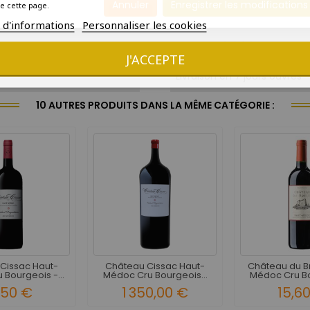
Annuler
Enregistrer les modifications
e cette page.
2030
s d'informations
Personnaliser les cookies
Amateur éclairé
J'ACCEPTE
Livraison en 7 jours ouvrés
10 AUTRES PRODUITS DANS LA MÊME CATÉGORIE :
Cissac Haut-
Château Cissac Haut-
Château du Br
Bourgeois -...
Médoc Cru Bourgeois...
Médoc Cru Bo
,50 €
1 350,00 €
15,6