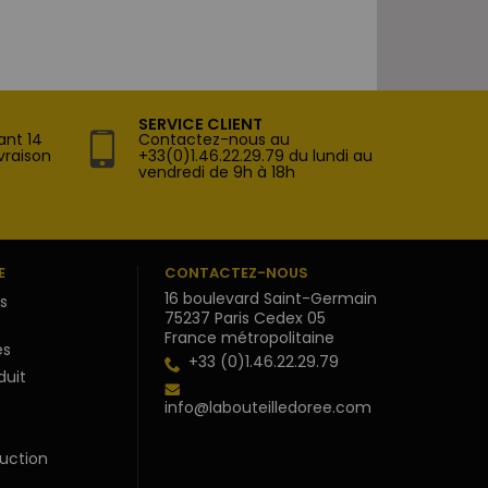
SERVICE CLIENT
ant 14
Contactez-nous au
vraison
+33(0)1.46.22.29.79 du lundi au
vendredi de 9h à 18h
E
CONTACTEZ-NOUS
16 boulevard Saint-Germain
s
75237 Paris Cedex 05
France métropolitaine
s
+33 (0)1.46.22.29.79
duit
info@labouteilledoree.com
uction