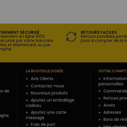
PAIEMENT SÉCURISÉ
RETOURS FACILES
Paiement en ligne 100%
Retours possibles pend
sécurisé par carte bancaire
jours à compter de la li
Visa et Mastercard, ou par
PayPal
LA BOUTEILLE DORÉE
VOTRE COMPT
Avis Clients
Information
personnelles
Contactez-nous
es de
Commande
Nouveaux produits
Retours pro
Ajoutez un emballage
Avoirs
cadeau
Ajoutez une carte
Adresses
agne
message
Bons de réd
Frais de port
Mes alertes