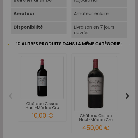
Boire À Partir De
Aujourd'hui
Amateur
Amateur éclairé
Disponibilité
Livraison en 7 jours
ouvrés
10 AUTRES PRODUITS DANS LA MÊME CATÉGORIE :
‹
›
Château Cissac
Châ
Haut-Médoc Cru
Hau
Bourgeois...
10,00 €
Château Cissac
Haut-Médoc Cru
Bourgeois...
450,00 €