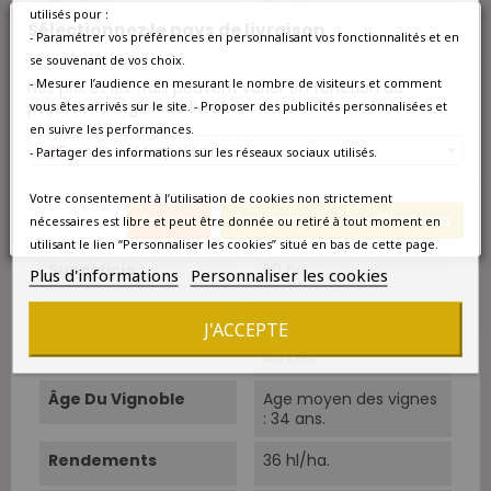
Couleur
Rouge
utilisés pour :
Sélectionnez le pays de livraison
- Paramétrer vos préférences en personnalisant vos fonctionnalités et en
Type
Rouge
se souvenant de vos choix.
- Mesurer l’audience en mesurant le nombre de visiteurs et comment
Nos prix et les frais peuvent varier en fonction du
Classement
Cru Bourgeois
pays/de la région de livraison.
vous êtes arrivés sur le site. - Proposer des publicités personnalisées et
en suivre les performances.
Situation
Plateau à une altitude
France métropolitaine
- Partager des informations sur les réseaux sociaux utilisés.
de 27,5 mètres, à
proximité des
Votre consentement à l’utilisation de cookies non strictement
appellations Saint
Annuler
Enregistrer les modifications
nécessaires est libre et peut être donnée ou retiré à tout moment en
Estèphe et Pauillac.
utilisant le lien “Personnaliser les cookies” situé en bas de cette page.
Superficie
50 ha.
Plus d'informations
Personnaliser les cookies
Sols
Graves garonnaises
J'ACCEPTE
des périodes Gunz en
Mindel.
Âge Du Vignoble
Age moyen des vignes
: 34 ans.
Rendements
36 hl/ha.