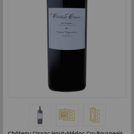
Château Cissac Haut-Médoc Cru Bourgeois