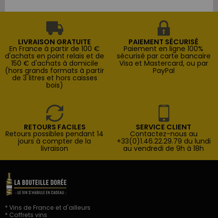
LIVRAISON GRATUITE
PAIEMENT SÉCURISÉ
En France à partir de 100 €
Paiement en ligne 100%
d'achats en point relais et de
sécurisé par carte bancaire
150 € d'achats à domicile
Visa et Mastercard, ou par
(hors grands formats à partir
PayPal
de 3 litres et hors caisses
bois)
RETOURS FACILES
SERVICE CLIENT
Retours possibles pendant 14
Contactez-nous au
jours à compter de la
+33(0)1.46.22.29.79 du lundi
livraison
au vendredi de 9h à 18h
* Vins de France et d'ailleurs
* Coffrets vins