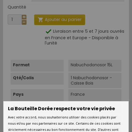
Quantité
Ajouter au panier


Livraison entre 5 et 7 jours ouvrés
en France et Europe - Disponible à
l'unité
Format
Nabuchodonosor 15L
Qté/Colis
1 Nabuchodonosor -
Caisse Bois
Pays
France
Région
Bordeaux
La Bouteille Dorée respecte votre vie privée
Avec votre accord, nous souhaiterions utiliser des cookies placés par
Appellation
Haut-Médoc
nous et/ou par nos partenaires sur ce site. Certains de ces cookies sont
strictement nécessaires au bon fonctionnement du site. D’autres sont