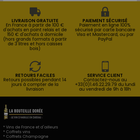
LIVRAISON GRATUITE
PAIEMENT SÉCURISÉ
En France à partir de 100 €
Paiement en ligne 100%
d'achats en point relais et de
sécurisé par carte bancaire
150 € d'achats à domicile
Visa et Mastercard, ou par
(hors grands formats à partir
PayPal
de 3 litres et hors caisses
bois)
RETOURS FACILES
SERVICE CLIENT
Retours possibles pendant 14
Contactez-nous au
jours à compter de la
+33(0)1.46.22.29.79 du lundi
livraison
au vendredi de 9h à 18h
* Vins de France et d'ailleurs
* Coffrets vins
* Coffrets Champagne