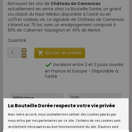
Retrouvez les vins de
Château de Camensac
actuellement en vente chez La Bouteille Dorée, un grand
cru classé du Haut-Médoc disponible à l'unité ou en
coffret cadeau vin.
Le vignoble de Château de Camensac
s’étend sur 75 ha, avec un encépagement composé à
60% de Cabernet-Sauvignon et 40% de Merlot.
Quantité
Ajouter au panier


Livraison entre 2 et 3 jours ouvrés
en France et Europe - Disponible à
l'unité
Millésime
1985
La Bouteille Dorée respecte votre vie privée
Format
Bouteille 0.75L
Avec votre accord, nous souhaiterions utiliser des cookies placés par
nous et/ou par nos partenaires sur ce site. Certains de ces cookies sont
Qté/Colis
1 bouteille
strictement nécessaires au bon fonctionnement du site. D’autres sont