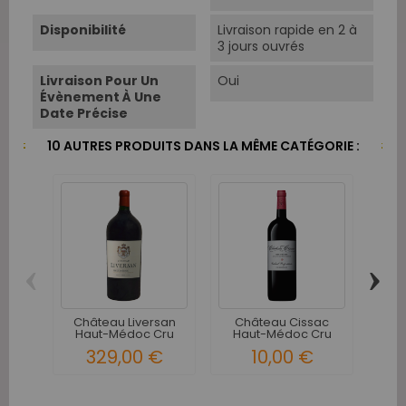
Disponibilité
Livraison rapide en 2 à
3 jours ouvrés
Livraison Pour Un
Oui
Évènement À Une
Date Précise
10 AUTRES PRODUITS DANS LA MÊME CATÉGORIE :
‹
›
Château Liversan
Château Cissac
Moul
Haut-Médoc Cru
Haut-Médoc Cru
Hau
Bourgeois...
Bourgeois...
329,00 €
10,00 €