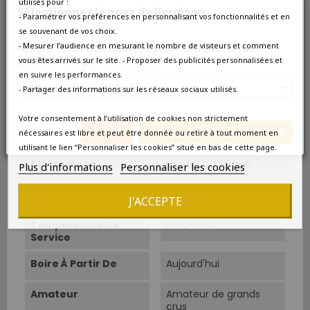
utilisés pour :
Sélectionnez le pays de livraison
Pays
France
- Paramétrer vos préférences en personnalisant vos fonctionnalités et en
se souvenant de vos choix.
Région
Bordeaux
- Mesurer l’audience en mesurant le nombre de visiteurs et comment
Nos prix et les frais peuvent varier en fonction du
pays/de la région de livraison.
vous êtes arrivés sur le site. - Proposer des publicités personnalisées et
Appellation
Haut-Médoc
en suivre les performances.
France métropolitaine
- Partager des informations sur les réseaux sociaux utilisés.
Couleur
Rouge
Votre consentement à l’utilisation de cookies non strictement
Annuler
Enregistrer les modifications
Type
Rouge
nécessaires est libre et peut être donnée ou retiré à tout moment en
utilisant le lien “Personnaliser les cookies” situé en bas de cette page.
Classement
Grand Cru Classé
Plus d'informations
Personnaliser les cookies
Cépage Dominant
Cabernet-Sauvignon
J'ACCEPTE
Température De
16°C-18°C.
Service
Boire À Partir De
Aujourd'hui
Amateur
Amateur de grands
crus