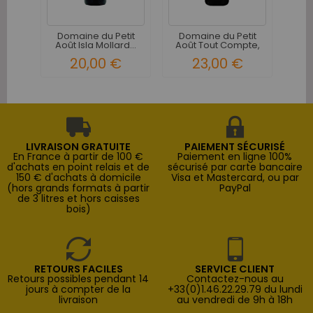
Do
Ao
Domaine du Petit
Domaine du Petit
Août Isla Mollard...
Août Tout Compte,
Tout...
20,00 €
23,00 €
LIVRAISON GRATUITE
PAIEMENT SÉCURISÉ
En France à partir de 100 €
Paiement en ligne 100%
d'achats en point relais et de
sécurisé par carte bancaire
150 € d'achats à domicile
Visa et Mastercard, ou par
(hors grands formats à partir
PayPal
de 3 litres et hors caisses
bois)
RETOURS FACILES
SERVICE CLIENT
Retours possibles pendant 14
Contactez-nous au
jours à compter de la
+33(0)1.46.22.29.79 du lundi
livraison
au vendredi de 9h à 18h