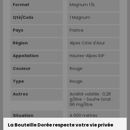
Format
Magnum 1.5L
Qté/Colis
1 Magnum
Pays
France
Région
Alpes Côte d'Azur
Appellation
Hautes-Alpes IGP
Couleur
Rouge
Type
Rouge
Autres
Acidité volatile : 0,28
g/litre - Soufre total :
66 mg/litre.
Situation
A 600 mètres
d'altitude sur les
La Bouteille Dorée respecte votre vie privée
coteaux de Remollon