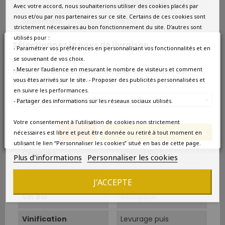
au lieu-dit de l'Écluse.
Avec votre accord, nous souhaiterions utiliser des cookies placés par
nous et/ou par nos partenaires sur ce site. Certains de ces cookies sont
Superficie
6 ha.
strictement nécessaires au bon fonctionnement du site. D’autres sont
utilisés pour :
Sols
Dominante de terroirs
Sélectionnez le pays de livraison
- Paramétrer vos préférences en personnalisant vos fonctionnalités et en
argilo-calcaires.
se souvenant de vos choix.
- Mesurer l’audience en mesurant le nombre de visiteurs et comment
Nos prix et les frais peuvent varier en fonction du
Âge Du Vignoble
5 à 10 ans.
pays/de la région de livraison.
vous êtes arrivés sur le site. - Proposer des publicités personnalisées et
en suivre les performances.
Vendanges
Vendange manuelle,
France métropolitaine
- Partager des informations sur les réseaux sociaux utilisés.
triée à la vigne, en
caisses de 20 kg.
Votre consentement à l’utilisation de cookies non strictement
Cépage Dominant
Mollard
Annuler
Enregistrer les modifications
nécessaires est libre et peut être donnée ou retiré à tout moment en
utilisant le lien “Personnaliser les cookies” situé en bas de cette page.
Cépages
Mollard 100%.
Plus d'informations
Personnaliser les cookies
Conduite
Agriculture biologique.
J'ACCEPTE
Vin Bio
Biologique
Vinification
Levurage puis