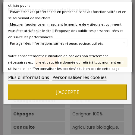
utilisés pour :
Autres
Sucres résiduels : 0,41
Sélectionnez le pays de livraison
- Paramétrer vos préférences en personnalisant vos fonctionnalités et en
g/l - pH : 3,61 - SO2 : 21
mg/l
se souvenant de vos choix.
- Mesurer l’audience en mesurant le nombre de visiteurs et comment
Nos prix et les frais peuvent varier en fonction du
Situation
Versant Nord du massif
pays/de la région de livraison.
vous êtes arrivés sur le site. - Proposer des publicités personnalisées et
de Fontfroide sur les
en suivre les performances.
anciennes terrasses de
France métropolitaine
- Partager des informations sur les réseaux sociaux utilisés.
l'Orbieu.
Votre consentement à l’utilisation de cookies non strictement
Sols
Argileux et calcaires
Annuler
Enregistrer les modifications
dolomitiques.
nécessaires est libre et peut être donnée ou retiré à tout moment en
utilisant le lien “Personnaliser les cookies” situé en bas de cette page.
Vendanges
Manuelles.
Plus d'informations
Personnaliser les cookies
Rendements
15 hl/ha.
J'ACCEPTE
Cépage Dominant
Carignan
Cépages
Carignan 100%.
Conduite
Agriculture biologique.