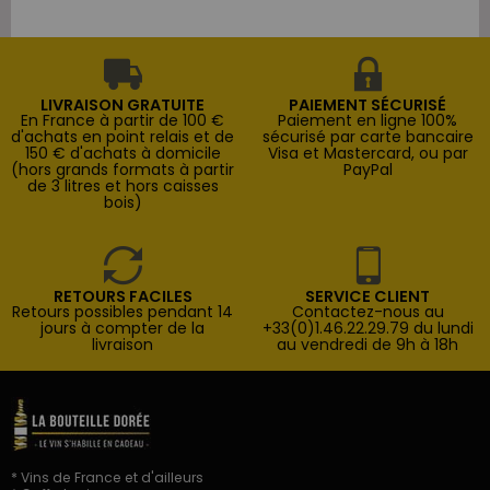
LIVRAISON GRATUITE
PAIEMENT SÉCURISÉ
En France à partir de 100 €
Paiement en ligne 100%
d'achats en point relais et de
sécurisé par carte bancaire
150 € d'achats à domicile
Visa et Mastercard, ou par
(hors grands formats à partir
PayPal
de 3 litres et hors caisses
bois)
RETOURS FACILES
SERVICE CLIENT
Retours possibles pendant 14
Contactez-nous au
jours à compter de la
+33(0)1.46.22.29.79 du lundi
livraison
au vendredi de 9h à 18h
* Vins de France et d'ailleurs