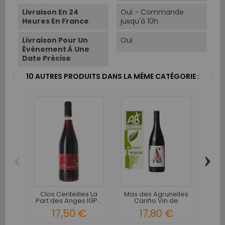
Livraison En 24
Oui - Commande
Heures En France
jusqu'à 10h
Livraison Pour Un
Oui
Évènement À Une
Date Précise
10 AUTRES PRODUITS DANS LA MÊME CATÉGORIE :
‹
›
Clos
IGP 
Clos Centeilles La
Mas des Agrunelles
Part des Anges IGP...
Cariño Vin de
France...
17,50 €
17,80 €