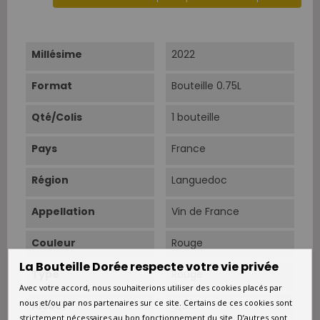
Millésime
2022
Format
Bouteille 0.75L
Qté/Colis
1 bouteille
Pays
France
Région
Languedoc
Appellation
Vin de France
Couleur
Rouge
La Bouteille Dorée respecte votre vie privée
Type
Rouge
Avec votre accord, nous souhaiterions utiliser des cookies placés par
nous et/ou par nos partenaires sur ce site. Certains de ces cookies sont
Alcool
12,5%.
strictement nécessaires au bon fonctionnement du site. D’autres sont