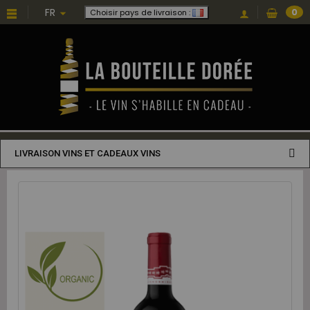
FR
0
Choisir pays de livraison :
LIVRAISON VINS ET CADEAUX VINS