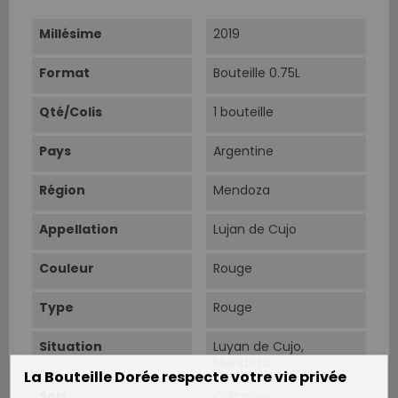
Millésime
2019
Format
Bouteille 0.75L
Qté/Colis
1 bouteille
Pays
Argentine
Région
Mendoza
Appellation
Lujan de Cujo
Couleur
Rouge
Type
Rouge
Situation
Luyan de Cujo,
Mendoza.
La Bouteille Dorée respecte votre vie privée
Sols
Calcaires.