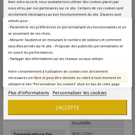
Avec votre accord, nous souhaiterions utiliser des cookies placés par
nous et/ou par nos partenaires sur ce site. Certains de ces cookies sont
Vendanges
Manuelles.
strictement nécessaires au bon fonctionnement du site. D’autres sont
utilisés pour :
Sélectionnez le pays de livraison
Cépage Dominant
Malbec
- Paramétrer vos préférences en personnalisant vos fonctionnalités et en
se souvenant de vos choix.
Cépages
Malbec 100%.
- Mesurer l’audience en mesurant le nombre de visiteurs et comment
Nos prix et les frais peuvent varier en fonction du
pays/de la région de livraison.
vous êtes arrivés sur le site. - Proposer des publicités personnalisées et
Conduite
Agrigulture biologique
en suivre les performances.
France métropolitaine
- Partager des informations sur les réseaux sociaux utilisés.
Vin Bio
Biologique
Votre consentement à l’utilisation de cookies non strictement
Annuler
Enregistrer les modifications
nécessaires est libre et peut être donnée ou retiré à tout moment en
Vinification
Fermentation dans de
petites cuves en béton
utilisant le lien “Personnaliser les cookies” situé en bas de cette page.
avec levures indigènes,
Plus d'informations
Personnaliser les cookies
à 24-28°C pendant 12
jours.
J'ACCEPTE
Elevage
18 mois dans des cuves
en béton et 6 mois en
bouteille.
Température De
15°C-17°C.