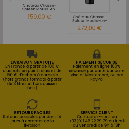
Château Chasse-
Châ
Spleen Moulis-en-
Mo
Médoc...
159,00 €
Château Chasse-
Spleen Moulis-en-
Médoc -...
272,00 €
LIVRAISON GRATUITE
PAIEMENT SÉCURISÉ
En France à partir de 100 €
Paiement en ligne 100%
d'achats en point relais et de
sécurisé par carte bancaire
150 € d'achats à domicile
Visa et Mastercard, ou par
(hors grands formats à partir
PayPal
de 3 litres et hors caisses
bois)
RETOURS FACILES
SERVICE CLIENT
Retours possibles pendant 14
Contactez-nous au
jours à compter de la
+33(0)1.46.22.29.79 du lundi
livraison
au vendredi de 9h à 18h