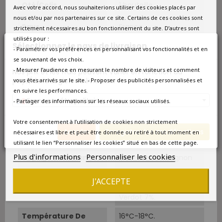
Qté/Colis
1 bouteille
Avec votre accord, nous souhaiterions utiliser des cookies placés par
nous et/ou par nos partenaires sur ce site. Certains de ces cookies sont
Pays
France
strictement nécessaires au bon fonctionnement du site. D’autres sont
utilisés pour :
Sélectionnez le pays de livraison
Région
Bordeaux
- Paramétrer vos préférences en personnalisant vos fonctionnalités et en
se souvenant de vos choix.
Appellation
Moulis-en-Médoc
- Mesurer l’audience en mesurant le nombre de visiteurs et comment
Nos prix et les frais peuvent varier en fonction du
pays/de la région de livraison.
vous êtes arrivés sur le site. - Proposer des publicités personnalisées et
en suivre les performances.
Couleur
Rouge
France métropolitaine
- Partager des informations sur les réseaux sociaux utilisés.
Type
Rouge
Votre consentement à l’utilisation de cookies non strictement
Annuler
Enregistrer les modifications
nécessaires est libre et peut être donnée ou retiré à tout moment en
Classement
Cru Bourgeois
utilisant le lien “Personnaliser les cookies” situé en bas de cette page.
Plus d'informations
Personnaliser les cookies
Cépage Dominant
Cabernet-Sauvignon
Cépages
Cabernet-Sauvignon
J'ACCEPTE
73%. Merlot 20%. Petit
Verdot 7%.
Température De
16°C-18°C.