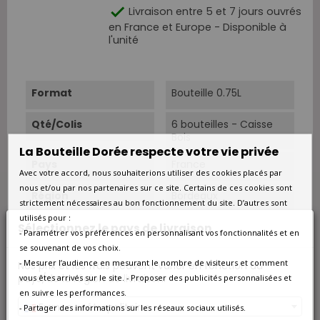

Livraison entre 5 et 7 jours ouvrés
en France et Europe - Disponible à
l'unité
Format
Bouteille 0.75L
Qté/Colis
6 bouteilles - Caisse
Bois
La Bouteille Dorée respecte votre vie privée
Pays
France
Avec votre accord, nous souhaiterions utiliser des cookies placés par
nous et/ou par nos partenaires sur ce site. Certains de ces cookies sont
Région
Bordeaux
strictement nécessaires au bon fonctionnement du site. D’autres sont
utilisés pour :
Appellation
Moulis-en-Médoc
Sélectionnez le pays de livraison
- Paramétrer vos préférences en personnalisant vos fonctionnalités et en
se souvenant de vos choix.
Couleur
Rouge
- Mesurer l’audience en mesurant le nombre de visiteurs et comment
Nos prix et les frais peuvent varier en fonction du
pays/de la région de livraison.
vous êtes arrivés sur le site. - Proposer des publicités personnalisées et
Type
Rouge
en suivre les performances.
France métropolitaine
- Partager des informations sur les réseaux sociaux utilisés.