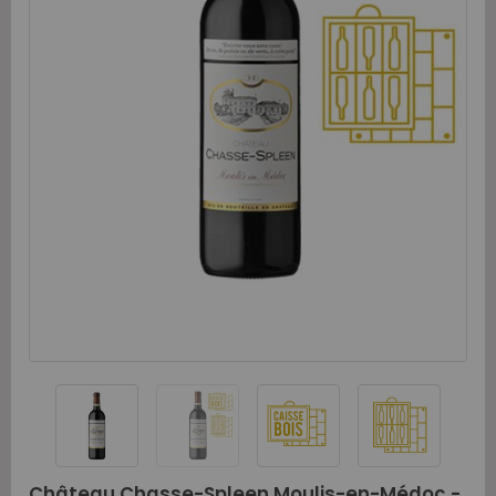
Château Chasse-Spleen Moulis-en-Médoc -