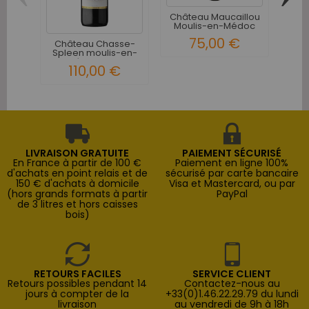
Château Maucaillou
Châ
Moulis-en-Médoc
Mo
Rouge 1994
75,00 €
Château Chasse-
Spleen moulis-en-
Médoc Cru...
110,00 €
LIVRAISON GRATUITE
PAIEMENT SÉCURISÉ
En France à partir de 100 €
Paiement en ligne 100%
d'achats en point relais et de
sécurisé par carte bancaire
150 € d'achats à domicile
Visa et Mastercard, ou par
(hors grands formats à partir
PayPal
de 3 litres et hors caisses
bois)
RETOURS FACILES
SERVICE CLIENT
Retours possibles pendant 14
Contactez-nous au
jours à compter de la
+33(0)1.46.22.29.79 du lundi
livraison
au vendredi de 9h à 18h