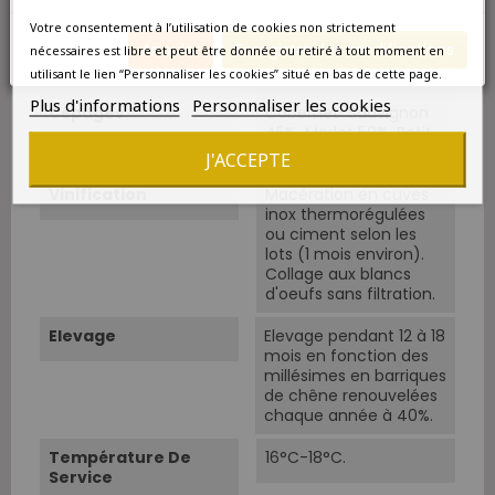
Classement
Cru Bourgeois
Votre consentement à l’utilisation de cookies non strictement
Annuler
Enregistrer les modifications
Cépage Dominant
Cabernet-Sauvignon
nécessaires est libre et peut être donnée ou retiré à tout moment en
et Merlot
utilisant le lien “Personnaliser les cookies” situé en bas de cette page.
Plus d'informations
Personnaliser les cookies
Cépages
Cabernet-Sauvignon
45%, Merlot 50%, Petit
Verdot 5%.
J'ACCEPTE
Vinification
Macération en cuves
inox thermorégulées
ou ciment selon les
lots (1 mois environ).
Collage aux blancs
d'oeufs sans filtration.
Elevage
Elevage pendant 12 à 18
mois en fonction des
millésimes en barriques
de chêne renouvelées
chaque année à 40%.
Température De
16°C-18°C.
Service