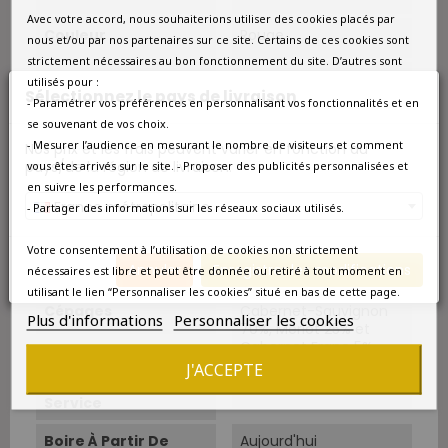
Avec votre accord, nous souhaiterions utiliser des cookies placés par
Couleur
Rouge
nous et/ou par nos partenaires sur ce site. Certains de ces cookies sont
strictement nécessaires au bon fonctionnement du site. D’autres sont
Type
Rouge
utilisés pour :
Sélectionnez le pays de livraison
- Paramétrer vos préférences en personnalisant vos fonctionnalités et en
Classement
Grand Cru Classé
se souvenant de vos choix.
- Mesurer l’audience en mesurant le nombre de visiteurs et comment
Nos prix et les frais peuvent varier en fonction du
pays/de la région de livraison.
Superficie
40 ha dont 22 ha
vous êtes arrivés sur le site. - Proposer des publicités personnalisées et
plantés.
en suivre les performances.
France métropolitaine
- Partager des informations sur les réseaux sociaux utilisés.
Âge Du Vignoble
35 ans.
Votre consentement à l’utilisation de cookies non strictement
Cépage Dominant
Cabernet-Sauvignon
Annuler
Enregistrer les modifications
nécessaires est libre et peut être donnée ou retiré à tout moment en
utilisant le lien “Personnaliser les cookies” situé en bas de cette page.
Cépages
Cabernet-Sauvignon
Plus d'informations
Personnaliser les cookies
70%, Merlot 25% et
Cabernet Franc 5%.
J'ACCEPTE
Température De
16°C-18°C.
Service
Boire À Partir De
Aujourd'hui