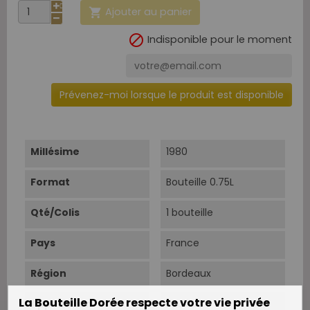
Ajouter au panier


Indisponible pour le moment
Prévenez-moi lorsque le produit est disponible
Millésime
1980
Format
Bouteille 0.75L
Qté/Colis
1 bouteille
Pays
France
Région
Bordeaux
La Bouteille Dorée respecte votre vie privée
Appellation
Pauillac