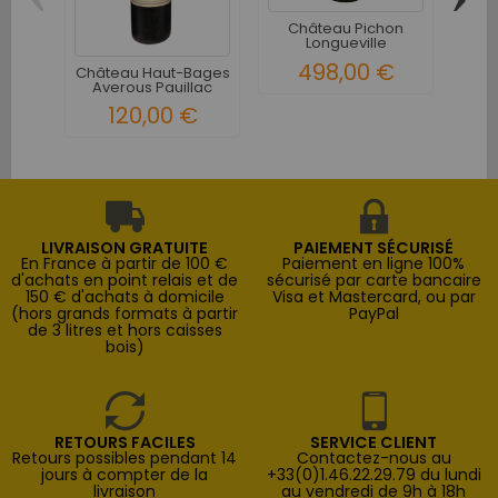
Château Pichon
C
Longueville
Rot
Comtesse de...
498,00 €
1
Château Haut-Bages
Averous Pauillac
Rouge...
120,00 €
LIVRAISON GRATUITE
PAIEMENT SÉCURISÉ
En France à partir de 100 €
Paiement en ligne 100%
d'achats en point relais et de
sécurisé par carte bancaire
150 € d'achats à domicile
Visa et Mastercard, ou par
(hors grands formats à partir
PayPal
de 3 litres et hors caisses
bois)
RETOURS FACILES
SERVICE CLIENT
Retours possibles pendant 14
Contactez-nous au
jours à compter de la
+33(0)1.46.22.29.79 du lundi
livraison
au vendredi de 9h à 18h