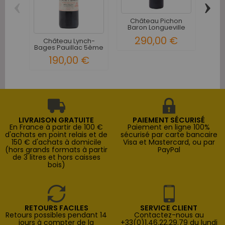
‹
›
Château Pichon
C
Baron Longueville
B
Pauillac...
290,00 €
Château Lynch-
Bages Pauillac 5ème
Grand...
190,00 €
LIVRAISON GRATUITE
PAIEMENT SÉCURISÉ
En France à partir de 100 €
Paiement en ligne 100%
d'achats en point relais et de
sécurisé par carte bancaire
150 € d'achats à domicile
Visa et Mastercard, ou par
(hors grands formats à partir
PayPal
de 3 litres et hors caisses
bois)
RETOURS FACILES
SERVICE CLIENT
Retours possibles pendant 14
Contactez-nous au
jours à compter de la
+33(0)1.46.22.29.79 du lundi