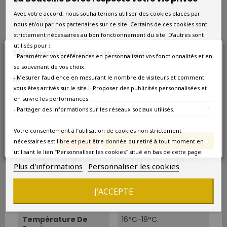
Avec votre accord, nous souhaiterions utiliser des cookies placés par
Région
Bordeaux
nous et/ou par nos partenaires sur ce site. Certains de ces cookies sont
strictement nécessaires au bon fonctionnement du site. D’autres sont
Appellation
Pauillac
utilisés pour :
Sélectionnez le pays de livraison
- Paramétrer vos préférences en personnalisant vos fonctionnalités et en
Couleur
Rouge
se souvenant de vos choix.
- Mesurer l’audience en mesurant le nombre de visiteurs et comment
Nos prix et les frais peuvent varier en fonction du
Type
Rouge
pays/de la région de livraison.
vous êtes arrivés sur le site. - Proposer des publicités personnalisées et
en suivre les performances.
France métropolitaine
Classement
Grand Cru Classé
- Partager des informations sur les réseaux sociaux utilisés.
Superficie
40 ha dont 22 ha
Votre consentement à l’utilisation de cookies non strictement
plantés.
Annuler
Enregistrer les modifications
nécessaires est libre et peut être donnée ou retiré à tout moment en
utilisant le lien “Personnaliser les cookies” situé en bas de cette page.
Cépage Dominant
Cabernet-Sauvignon
Plus d'informations
Personnaliser les cookies
Cépages
Cabernet-Sauvignon
J'ACCEPTE
70%, Merlot 25% et
Cabernet Franc 5%.
Température De
16°C-18°C.