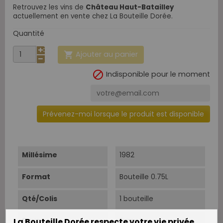
Retrouvez les vins de
Château Haut-Batailley
actuellement en vente chez La Bouteille Dorée.
Quantité
Ajouter au panier


Indisponible pour le moment
Prévenez-moi lorsque le produit est disponible
Millésime
1982
Format
Bouteille 0.75L
Qté/Colis
1 bouteille
La Bouteille Dorée respecte votre vie privée
Pays
France