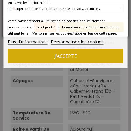
deux des plus grands
en suivre les performances.
crus du Médoc,
France métropolitaine
- Partager des informations sur les réseaux sociaux utilisés.
Mouton et Lafite.
Votre consentement à l’utilisation de cookies non strictement
Superficie
43 ha.
Annuler
Enregistrer les modifications
nécessaires est libre et peut être donnée ou retiré à tout moment en
utilisant le lien “Personnaliser les cookies” situé en bas de cette page.
Sols
Graves et sable avec
Plus d'informations
Personnaliser les cookies
des parties argileuses
en allant vers la
Gironde.
J'ACCEPTE
Cépage Dominant
Cabernet-Sauvignon
et Merlot
Cépages
Cabernet-Sauvignon
48% - Merlot 40% -
Cabernet-Franc 10% -
Petit Verdot 1% -
Carménère 1%.
Température De
16°C-18°C.
Service
Boire À Partir De
Aujourd'hui