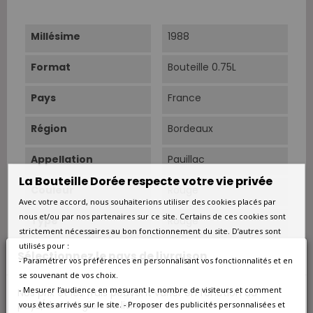
Millésime
1988
Format
Bouteille 0.75L
Pays
France
Région
Bordeaux
Appellation
Pauillac
La Bouteille Dorée respecte votre vie privée
Couleur
Rouge
Avec votre accord, nous souhaiterions utiliser des cookies placés par
nous et/ou par nos partenaires sur ce site. Certains de ces cookies sont
Type
Rouge
strictement nécessaires au bon fonctionnement du site. D’autres sont
utilisés pour :
Classement
Grand Cru Classé
Sélectionnez le pays de livraison
- Paramétrer vos préférences en personnalisant vos fonctionnalités et en
se souvenant de vos choix.
Situation
Sur les croupes
- Mesurer l’audience en mesurant le nombre de visiteurs et comment
Nos prix et les frais peuvent varier en fonction du
graveleuses de Milon
pays/de la région de livraison.
vous êtes arrivés sur le site. - Proposer des publicités personnalisées et
et de Mousset, entre