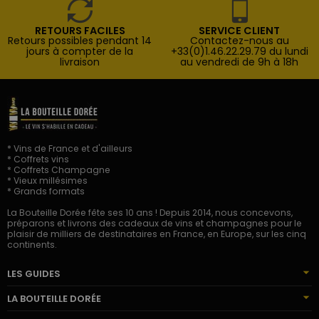
RETOURS FACILES
SERVICE CLIENT
Retours possibles pendant 14
Contactez-nous au
jours à compter de la
+33(0)1.46.22.29.79 du lundi
livraison
au vendredi de 9h à 18h
* Vins de France et d'ailleurs
* Coffrets vins
* Coffrets Champagne
* Vieux millésimes
* Grands formats
La Bouteille Dorée fête ses 10 ans ! Depuis 2014, nous concevons,
préparons et livrons des cadeaux de vins et champagnes pour le
plaisir de milliers de destinataires en France, en Europe, sur les cinq
continents.
LES GUIDES
LA BOUTEILLE DORÉE