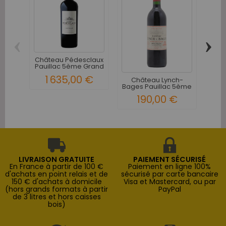
‹
›
Château Pédesclaux
L
Pauillac 5ème Grand
Pich
Cru...
1 635,00 €
Château Lynch-
Bages Pauillac 5ème
Grand...
190,00 €
LIVRAISON GRATUITE
PAIEMENT SÉCURISÉ
En France à partir de 100 €
Paiement en ligne 100%
d'achats en point relais et de
sécurisé par carte bancaire
150 € d'achats à domicile
Visa et Mastercard, ou par
(hors grands formats à partir
PayPal
de 3 litres et hors caisses
bois)