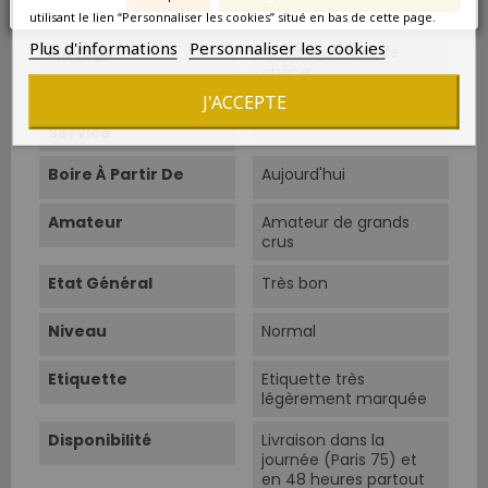
contrôlées.
utilisant le lien “Personnaliser les cookies” situé en bas de cette page.
Plus d'informations
Personnaliser les cookies
Elevage
18 mois en fûts de
chêne.
J'ACCEPTE
Température De
16°C-18°C
Service
Boire À Partir De
Aujourd'hui
Amateur
Amateur de grands
crus
Etat Général
Très bon
Niveau
Normal
Etiquette
Etiquette très
légèrement marquée
Disponibilité
Livraison dans la
journée (Paris 75) et
en 48 heures partout