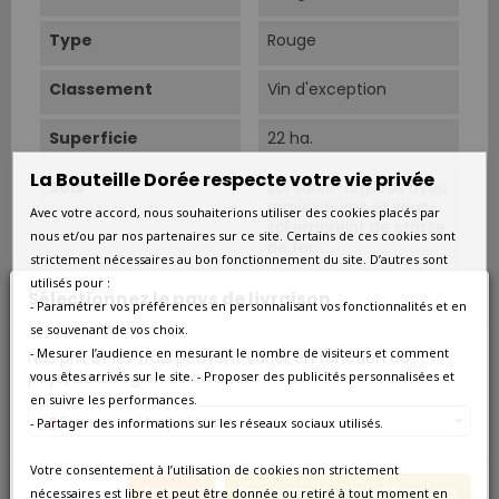
Type
Rouge
Classement
Vin d'exception
Superficie
22 ha.
La Bouteille Dorée respecte votre vie privée
Sols
Sol sablo-argileux avec
graves pures et sous-
Avec votre accord, nous souhaiterions utiliser des cookies placés par
sol empreint de crasse
nous et/ou par nos partenaires sur ce site. Certains de ces cookies sont
de fer.
strictement nécessaires au bon fonctionnement du site. D’autres sont
utilisés pour :
Rendements
27 hl/ha.
Sélectionnez le pays de livraison
- Paramétrer vos préférences en personnalisant vos fonctionnalités et en
se souvenant de vos choix.
Cépage Dominant
Merlot
- Mesurer l’audience en mesurant le nombre de visiteurs et comment
Nos prix et les frais peuvent varier en fonction du
pays/de la région de livraison.
vous êtes arrivés sur le site. - Proposer des publicités personnalisées et
Cépages
Merlot 88%, Cabernet
en suivre les performances.
Franc 12%.
France métropolitaine
- Partager des informations sur les réseaux sociaux utilisés.
Vinification
Fermentation en cuves
avec remontages et
Votre consentement à l’utilisation de cookies non strictement
macérations
Annuler
Enregistrer les modifications
nécessaires est libre et peut être donnée ou retiré à tout moment en