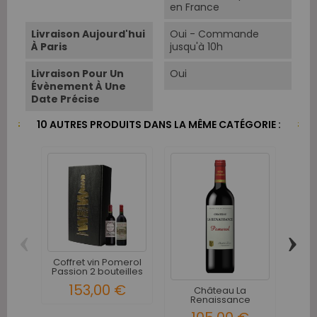
en France
Livraison Aujourd'hui
Oui - Commande
À Paris
jusqu'à 10h
Livraison Pour Un
Oui
Évènement À Une
Date Précise
10 AUTRES PRODUITS DANS LA MÊME CATÉGORIE :
‹
›
Coffret vin Pomerol
C
Passion 2 bouteilles
Pome
153,00 €
1
Château La
Renaissance
Pomerol 2019