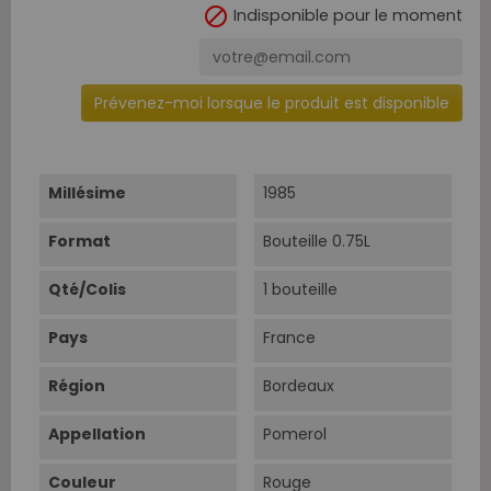

Indisponible pour le moment
Prévenez-moi lorsque le produit est disponible
Millésime
1985
Format
Bouteille 0.75L
Qté/Colis
1 bouteille
Pays
France
Région
Bordeaux
Appellation
Pomerol
Couleur
Rouge