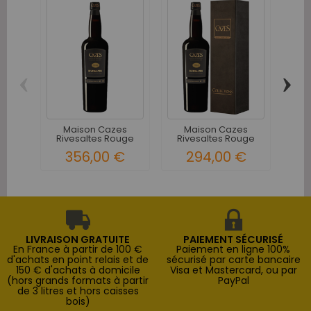
‹
›
M
Ri
Maison Cazes
Maison Cazes
Rivesaltes Rouge
Rivesaltes Rouge
1946
1965
356,00 €
294,00 €
LIVRAISON GRATUITE
PAIEMENT SÉCURISÉ
En France à partir de 100 €
Paiement en ligne 100%
d'achats en point relais et de
sécurisé par carte bancaire
150 € d'achats à domicile
Visa et Mastercard, ou par
(hors grands formats à partir
PayPal
de 3 litres et hors caisses
bois)