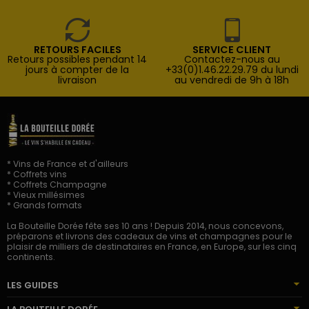
RETOURS FACILES
SERVICE CLIENT
Retours possibles pendant 14
Contactez-nous au
jours à compter de la
+33(0)1.46.22.29.79 du lundi
livraison
au vendredi de 9h à 18h
* Vins de France et d'ailleurs
* Coffrets vins
* Coffrets Champagne
* Vieux millésimes
* Grands formats
La Bouteille Dorée fête ses 10 ans ! Depuis 2014, nous concevons,
préparons et livrons des cadeaux de vins et champagnes pour le
plaisir de milliers de destinataires en France, en Europe, sur les cinq
continents.
LES GUIDES