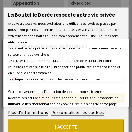
Appellation
Rivesaltes
La Bouteille Dorée respecte votre vie privée
Couleur
Rouge
Avec votre accord, nous souhaiterions utiliser des cookies placés par
Type
Rouge doux naturel
nous et/ou par nos partenaires sur ce site. Certains de ces cookies sont
strictement nécessaires au bon fonctionnement du site. D’autres sont
Autres
Pourcentage alcool :
utilisés pour :
Sélectionnez le pays de livraison
17,5 % al/vol.
- Paramétrer vos préférences en personnalisant vos fonctionnalités et en
se souvenant de vos choix.
Sols
Argilo-calcaire avec
- Mesurer l’audience en mesurant le nombre de visiteurs et comment
Nos prix et les frais peuvent varier en fonction du
des galets roulés issus
pays/de la région de livraison.
vous êtes arrivés sur le site. - Proposer des publicités personnalisées et
des contreforts des
en suivre les performances.
Corbières.
France métropolitaine
- Partager des informations sur les réseaux sociaux utilisés.
Cépage Dominant
Grenache Noir
Votre consentement à l’utilisation de cookies non strictement
Annuler
Enregistrer les modifications
nécessaires est libre et peut être donnée ou retiré à tout moment en
Cépages
Grenache Noir 100%.
utilisant le lien “Personnaliser les cookies” situé en bas de cette page.
Vinification
Pressurage direct.
Plus d'informations
Personnaliser les cookies
Mutage à l’alcool
neutre en phase
J'ACCEPTE
liquide, en cours de