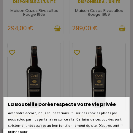
DISPONIBLE À L'UNITÉ
DISPONIBLE À L'UNITÉ
Maison Cazes Rivesaltes
Maison Cazes Rivesaltes
Rouge 1965
Rouge 1959
294,00 €
299,00 €
favorite_border
favorite_border
La Bouteille Dorée respecte votre vie privée
Avec votre accord, nous souhaiterions utiliser des cookies placés par
DISPONIBLE À L'UNITÉ
DISPONIBLE À L'UNITÉ
nous et/ou par nos partenaires sur ce site. Certains de ces cookies sont
Maison Cazes Rivesaltes
Maison Cazes Rivesaltes
strictement nécessaires au bon fonctionnement du site. D’autres sont
Rouge 1957
Rouge 1958
utilisés pour :