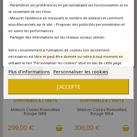
Sélectionnez le pays de livraison
- Paramétrer vos préférences en personnalisant vos fonctionnalités et en
299,00 €
299,00 €
se souvenant de vos choix.
- Mesurer l’audience en mesurant le nombre de visiteurs et comment
Nos prix et les frais peuvent varier en fonction du
pays/de la région de livraison.
vous êtes arrivés sur le site. - Proposer des publicités personnalisées et
en suivre les performances.
favorite_border
favorite_border
France métropolitaine
- Partager des informations sur les réseaux sociaux utilisés.
Votre consentement à l’utilisation de cookies non strictement
Annuler
Enregistrer les modifications
nécessaires est libre et peut être donnée ou retiré à tout moment en
utilisant le lien “Personnaliser les cookies” situé en bas de cette page.
Plus d'informations
Personnaliser les cookies
J'ACCEPTE
DISPONIBLE À L'UNITÉ
DISPONIBLE À L'UNITÉ
Maison Cazes Rivesaltes
Maison Cazes Rivesaltes
Rouge 1956
Rouge 1954
299,00 €
306,00 €