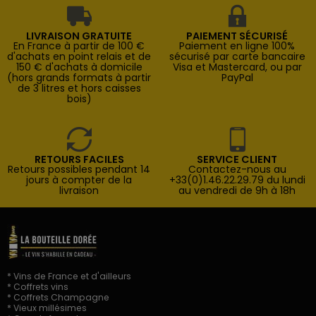
LIVRAISON GRATUITE
PAIEMENT SÉCURISÉ
En France à partir de 100 €
Paiement en ligne 100%
d'achats en point relais et de
sécurisé par carte bancaire
150 € d'achats à domicile
Visa et Mastercard, ou par
(hors grands formats à partir
PayPal
de 3 litres et hors caisses
bois)
RETOURS FACILES
SERVICE CLIENT
Retours possibles pendant 14
Contactez-nous au
jours à compter de la
+33(0)1.46.22.29.79 du lundi
livraison
au vendredi de 9h à 18h
* Vins de France et d'ailleurs
* Coffrets vins
* Coffrets Champagne
* Vieux millésimes