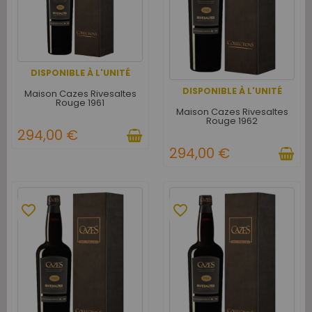
DISPONIBLE À L'UNITÉ
DISPONIBLE À L'UNITÉ
Maison Cazes Rivesaltes
Rouge 1961
Maison Cazes Rivesaltes
Rouge 1962
294,00 €
294,00 €
favorite_border
favorite_border