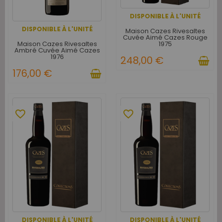
DISPONIBLE À L'UNITÉ
DISPONIBLE À L'UNITÉ
Maison Cazes Rivesaltes
Cuvée Aimé Cazes Rouge
Maison Cazes Rivesaltes
1975
Ambré Cuvée Aimé Cazes
1976
248,00 €
176,00 €
favorite_border
favorite_border
DISPONIBLE À L'UNITÉ
DISPONIBLE À L'UNITÉ