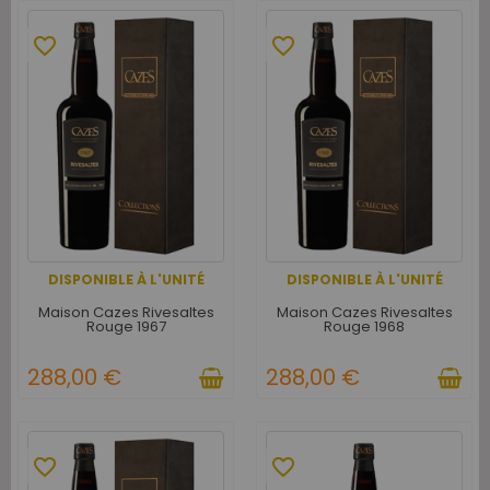
favorite_border
favorite_border
DISPONIBLE À L'UNITÉ
DISPONIBLE À L'UNITÉ
Maison Cazes Rivesaltes
Maison Cazes Rivesaltes
Rouge 1967
Rouge 1968
288,00 €
288,00 €
favorite_border
favorite_border