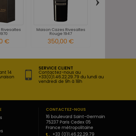
›
Maison Cazes Riv
Rouge 194
338,00 
Rivesaltes
Maison Cazes Rivesaltes
1970
Rouge 1947
0 €
350,00 €
SERVICE CLIENT
ant 14
Contactez-nous au
vraison
+33(0)1.46.22.29.79 du lundi au
vendredi de 9h à 18h
E
CONTACTEZ-NOUS
16 boulevard Saint-Germain
s
75237 Paris Cedex 05
France métropolitaine
s
+33 (0)1.46.22.29.79