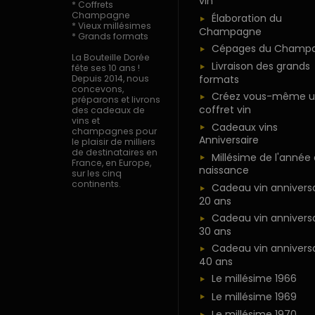
vin
* Coffrets
Champagne
Élaboration du
* Vieux millésimes
Champagne
* Grands formats
Cépages du Champ
La Bouteille Dorée
Livraison des grands
fête ses 10 ans !
formats
Depuis 2014, nous
concevons,
Créez vous-même u
préparons et livrons
coffret vin
des cadeaux de
vins et
Cadeaux vins
champagnes pour
Anniversaire
le plaisir de milliers
de destinataires en
Millésime de l'année
France, en Europe,
naissance
sur les cinq
continents.
Cadeau vin anniversa
20 ans
Cadeau vin anniversa
30 ans
Cadeau vin anniversa
40 ans
Le millésime 1966
Le millésime 1969
Le millésime 1970