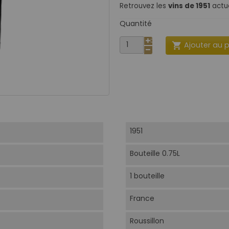
Retrouvez les
vins de 1951
actue
Quantité
Ajouter au 

1951
Bouteille 0.75L
1 bouteille
France
Roussillon