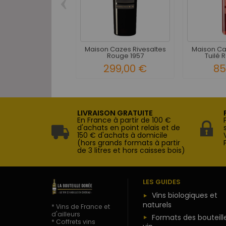
‹
Maison Cazes Rivesaltes
Maison Ca
Rouge 1957
Tuilé 
299,00 €
85
LIVRAISON GRATUITE
En France à partir de 100 €
d'achats en point relais et de
150 € d'achats à domicile
(hors grands formats à partir
de 3 litres et hors caisses bois)
LES GUIDES
Vins biologiques et
naturels
* Vins de France et
d'ailleurs
Formats des bouteill
* Coffrets vins