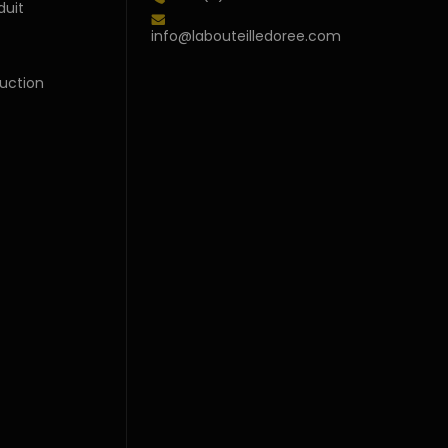
duit
info@labouteilledoree.com
uction