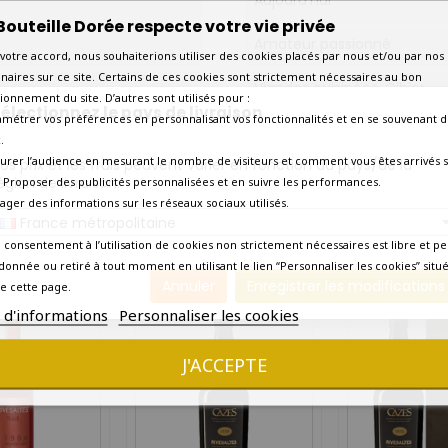
Aujourd'hui
Bouteille Dorée respecte votre vie privée
Amateur passionné
votre accord, nous souhaiterions utiliser des cookies placés par nous et/ou par nos
naires sur ce site. Certains de ces cookies sont strictement nécessaires au bon
Viandes cuisinées. Gibier.
ionnement du site. D’autres sont utilisés pour :
électionnez le pays de livraison
amétrer vos préférences en personnalisant vos fonctionnalités et en se souvenant d
Viandes cuisinées
.
urer l’audience en mesurant le nombre de visiteurs et comment vous êtes arrivés s
os prix et les frais peuvent varier en fonction du pays/de la
Gibiers en sauce
égion de livraison.
 - Proposer des publicités personnalisées et en suivre les performances.
tager des informations sur les réseaux sociaux utilisés.
Livraison rapide en 2 à 3 jou
France métropolitaine
 consentement à l’utilisation de cookies non strictement nécessaires est libre et pe
10 AUTRES PRODUITS DANS LA MÊME CATÉGORIE :
donnée ou retiré à tout moment en utilisant le lien “Personnaliser les cookies” situ
Annuler
Enregistrer les modifications
e cette page.
s d'informations
Personnaliser les cookies
J'ACCEPTE