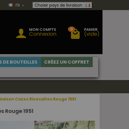
FR
Choisir pays de livraison :
0
MON COMPTE
PANIER
Connexion
(vide)
 DE BOUTEILLES
CRÉEZ UN COFFRET
Maison Cazes Rivesaltes Rouge 1951
s Rouge 1951