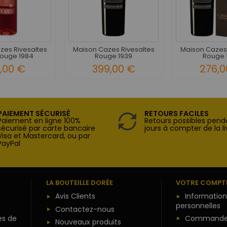
zes Rivesaltes
Maison Cazes Rivesaltes
Maison Cazes 
Rouge 1984
Rouge 1939
Rouge 
,00 €
399,00 €
276,0
PAIEMENT SÉCURISÉ
RETOURS FACILES
Paiement en ligne 100%
Retours possibles pend
sécurisé par carte bancaire
jours à compter de la li
Visa et Mastercard, ou par
PayPal
LA BOUTEILLE DORÉE
VOTRE COMPT
Avis Clients
Information
personnelles
Contactez-nous
es de
Commande
Nouveaux produits