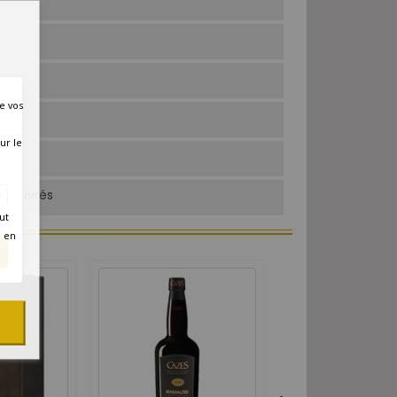
e vos
ur le
rs ouvrés
ut
é en