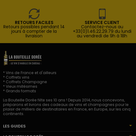
RETOURS FACILES
SERVICE CLIENT
Retours possibles pendant 14
Contactez-nous au
jours à compter de la
+33(0)1.46.22.29.79 du lundi
livraison
au vendredi de 9h à 18h
* Vins de France et d'ailleurs
* Coffrets vins
* Coffrets Champagne
* Vieux millésimes
* Grands formats
La Bouteille Dorée fête ses 10 ans ! Depuis 2014, nous concevons,
préparons et livrons des cadeaux de vins et champagnes pour le
plaisir de milliers de destinataires en France, en Europe, sur les cinq
continents.
LES GUIDES