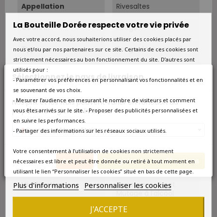
Appellation
Rivesaltes
La Bouteille Dorée respecte votre vie privée
Couleur
Rouge
Avec votre accord, nous souhaiterions utiliser des cookies placés par
Type
Rouge doux naturel
nous et/ou par nos partenaires sur ce site. Certains de ces cookies sont
strictement nécessaires au bon fonctionnement du site. D’autres sont
Autres
Pourcentage alcool :
utilisés pour :
Sélectionnez le pays de livraison
17,5 % al/vol.
- Paramétrer vos préférences en personnalisant vos fonctionnalités et en
se souvenant de vos choix.
Sols
Argilo-calcaire avec
- Mesurer l’audience en mesurant le nombre de visiteurs et comment
Nos prix et les frais peuvent varier en fonction du
des galets roulés issus
pays/de la région de livraison.
vous êtes arrivés sur le site. - Proposer des publicités personnalisées et
des contreforts des
en suivre les performances.
Corbières.
France métropolitaine
- Partager des informations sur les réseaux sociaux utilisés.
Cépage Dominant
Grenache Noir
Votre consentement à l’utilisation de cookies non strictement
Annuler
Enregistrer les modifications
nécessaires est libre et peut être donnée ou retiré à tout moment en
Cépages
Grenache Noir 100%.
utilisant le lien “Personnaliser les cookies” situé en bas de cette page.
Plus d'informations
Personnaliser les cookies
Vinification
Pressurage direct.
Mutage à l’alcool
neutre en phase
J'ACCEPTE
liquide, en cours de