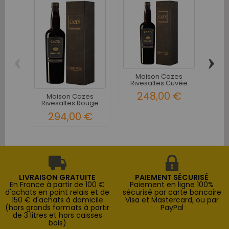
‹
›
Maison Cazes
M
Rivesaltes Cuvée
Ri
Aimé Cazes...
248,00 €
Maison Cazes
Rivesaltes Rouge
1963
294,00 €
LIVRAISON GRATUITE
PAIEMENT SÉCURISÉ
En France à partir de 100 €
Paiement en ligne 100%
d'achats en point relais et de
sécurisé par carte bancaire
150 € d'achats à domicile
Visa et Mastercard, ou par
(hors grands formats à partir
PayPal
de 3 litres et hors caisses
bois)