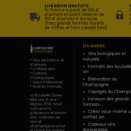
LIVRAISON GRATUITE
En France à partir de 100 €
d'achats en point relais et de
150 € d'achats à domicile
(hors grands formats à partir
de 3 litres et hors caisses bois)
LES GUIDES
Vins biologiques et
naturels
* Vins de France et
d'ailleurs
Formats des bouteill
* Coffrets vins
vin
* Coffrets
Champagne
Élaboration du
* Vieux millésimes
Champagne
* Grands formats
Cépages du Champ
La Bouteille Dorée
Livraison des grands
fête ses 10 ans !
formats
Depuis 2014, nous
concevons,
Créez vous-même u
préparons et livrons
coffret vin
des cadeaux de
vins et
Cadeaux vins
champagnes pour
Anniversaire
le plaisir de milliers