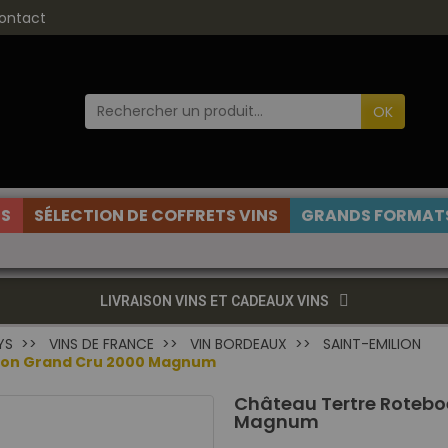
ontact
OK
ES
SÉLECTION DE COFFRETS VINS
GRANDS FORMATS
LIVRAISON VINS ET CADEAUX VINS
YS
VINS DE FRANCE
VIN BORDEAUX
SAINT-EMILION
lion Grand Cru 2000 Magnum
Château Tertre Rotebo
Magnum