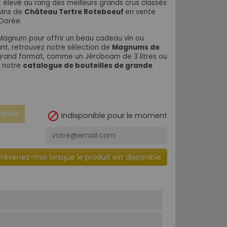
 élevé au rang des meilleurs grands crus classés
 vins de
Château Tertre Roteboeuf
en vente
 Dorée.
 Magnum pour offrir un beau cadeau vin ou
t, retrouvez notre sélection de
Magnums de
 grand format, comme un Jéroboam de 3 litres ou
s notre
catalogue de bouteilles de grande
panier

Indisponible pour le moment
Prévenez-moi lorsque le produit est disponible