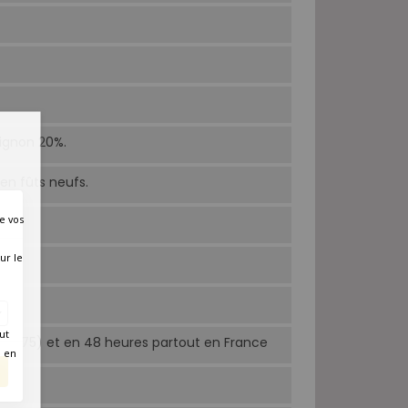
ignon 20%.
en fûts neufs.
e vos
ur le
ut
Paris 75) et en 48 heures partout en France
é en
0h