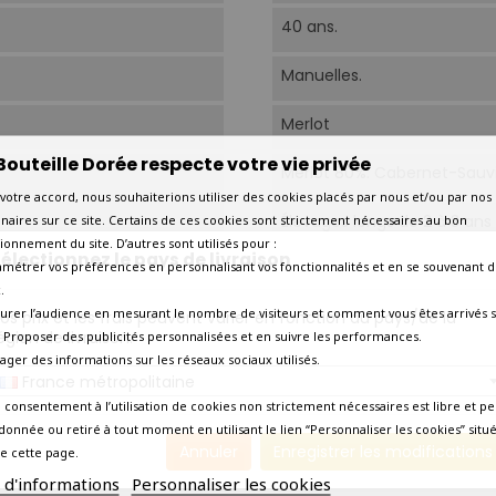
40 ans.
Manuelles.
Merlot
Bouteille Dorée respecte votre vie privée
Merlot 80%. Cabernet-Sauv
votre accord, nous souhaiterions utiliser des cookies placés par nous et/ou par nos
Élevages longs de 2 à 3 ans 
naires sur ce site. Certains de ces cookies sont strictement nécessaires au bon
ionnement du site. D’autres sont utilisés pour :
électionnez le pays de livraison
amétrer vos préférences en personnalisant vos fonctionnalités et en se souvenant d
16°C-18°C.
.
urer l’audience en mesurant le nombre de visiteurs et comment vous êtes arrivés s
os prix et les frais peuvent varier en fonction du pays/de la
Aujourd'hui
égion de livraison.
 - Proposer des publicités personnalisées et en suivre les performances.
tager des informations sur les réseaux sociaux utilisés.
Amateur de grands crus
France métropolitaine
 consentement à l’utilisation de cookies non strictement nécessaires est libre et pe
Livraison dans la journée (
donnée ou retiré à tout moment en utilisant le lien “Personnaliser les cookies” situ
Annuler
Enregistrer les modifications
e cette page.
Oui - Commande jusqu'à 1
s d'informations
Personnaliser les cookies