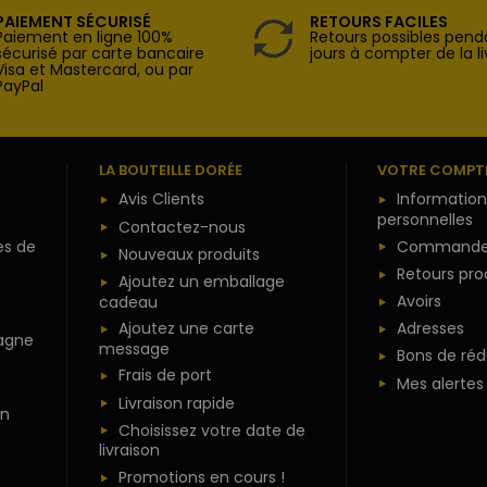
PAIEMENT SÉCURISÉ
RETOURS FACILES
Paiement en ligne 100%
Retours possibles pend
sécurisé par carte bancaire
jours à compter de la li
Visa et Mastercard, ou par
PayPal
LA BOUTEILLE DORÉE
VOTRE COMPT
Avis Clients
Information
personnelles
Contactez-nous
es de
Commande
Nouveaux produits
Retours pro
Ajoutez un emballage
Avoirs
cadeau
Ajoutez une carte
Adresses
agne
message
Bons de réd
Frais de port
Mes alertes
Livraison rapide
n
Choisissez votre date de
livraison
Promotions en cours !