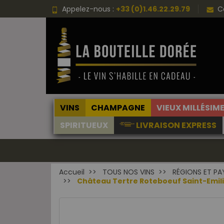
Appelez-nous :
+33 (0)1.46.22.29.79
C
VINS
CHAMPAGNE
VIEUX MILLÉSIM
SPIRITUEUX
LIVRAISON EXPRESS
Accueil
TOUS NOS VINS
RÉGIONS ET PA
Château Tertre Roteboeuf Saint-Emi