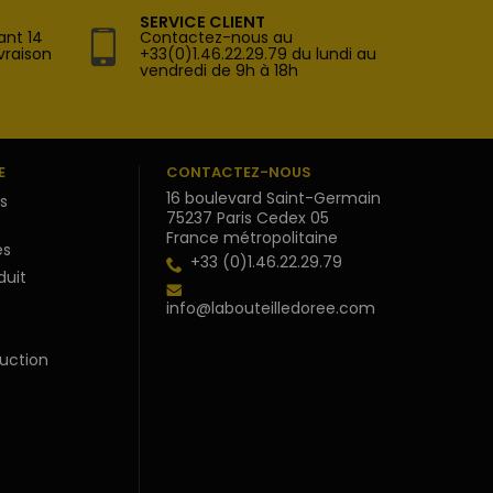
SERVICE CLIENT
ant 14
Contactez-nous au
vraison
+33(0)1.46.22.29.79 du lundi au
vendredi de 9h à 18h
E
CONTACTEZ-NOUS
16 boulevard Saint-Germain
s
75237 Paris Cedex 05
France métropolitaine
s
+33 (0)1.46.22.29.79
duit
info@labouteilledoree.com
uction