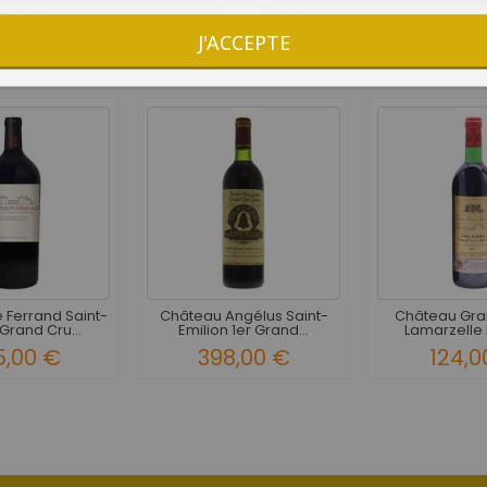
Précise
Oui
J'ACCEPTE
10 AUTRES PRODUITS DANS LA MÊME CATÉGORIE :
 Ferrand Saint-
Château Angélus Saint-
Château Gran
Grand Cru...
Emilion 1er Grand...
Lamarzelle 
5,00 €
398,00 €
124,0