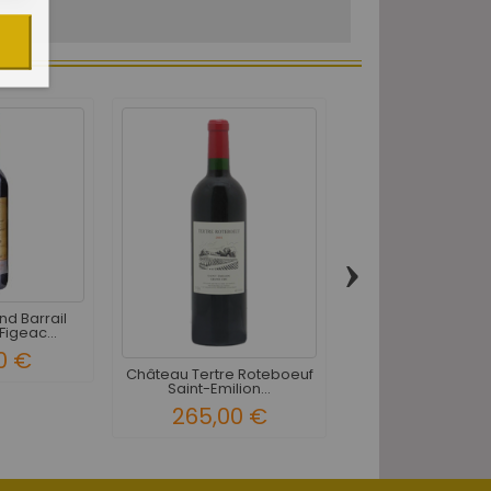
›
d Barrail
Château Cano
Figeac...
Gaffelière Saint-Em
0 €
194,00 
Château Tertre Roteboeuf
Saint-Emilion...
265,00 €