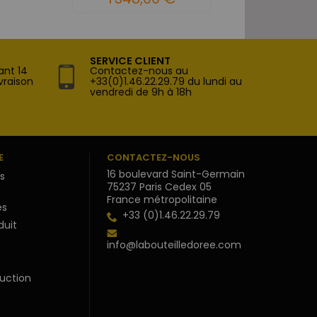
SERVICE CLIENT
ant 14
Contactez-nous au
vraison
+33(0)1.46.22.29.79 du lundi au
vendredi de 9h à 18h
E
CONTACTEZ-NOUS
16 boulevard Saint-Germain
s
75237 Paris Cedex 05
France métropolitaine
s
+33 (0)1.46.22.29.79
duit
info@labouteilledoree.com
uction