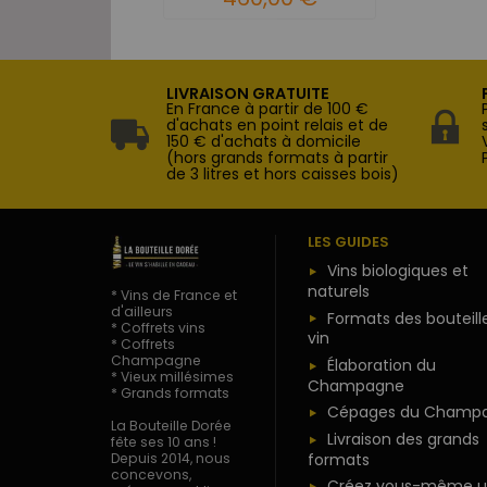
LIVRAISON GRATUITE
En France à partir de 100 €
d'achats en point relais et de
150 € d'achats à domicile
(hors grands formats à partir
de 3 litres et hors caisses bois)
LES GUIDES
Vins biologiques et
naturels
* Vins de France et
d'ailleurs
Formats des bouteill
* Coffrets vins
vin
* Coffrets
Champagne
Élaboration du
* Vieux millésimes
Champagne
* Grands formats
Cépages du Champ
La Bouteille Dorée
Livraison des grands
fête ses 10 ans !
formats
Depuis 2014, nous
concevons,
Créez vous-même u