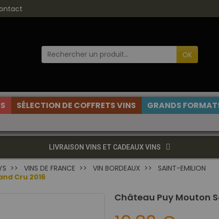
ontact
OK
ES
SÉLECTION DE COFFRETS VINS
GRANDS FORMATS
LIVRAISON VINS ET CADEAUX VINS
YS
VINS DE FRANCE
VIN BORDEAUX
SAINT-EMILION
and Cru 2016
Château Puy Mouton Sa