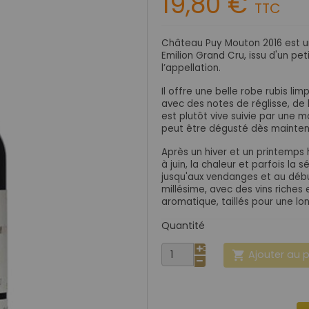
19,80 €
TTC
Château Puy Mouton 2016 est un
Emilion Grand Cru, issu d'un pe
l’appellation.
Il offre une belle robe rubis l
avec des notes de réglisse, de 
est plutôt vive suivie par une m
peut être dégusté dès maintena
Après un hiver et un printemps 
à juin, la chaleur et parfois la
jusqu'aux vendanges et au débu
millésime, avec des vins riches 
aromatique, taillés pour une lo
Quantité
Ajouter au 
