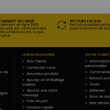
PAIEMENT SÉCURISÉ
RETOURS FACILES
Paiement en ligne 100%
Retours possibles pend
sécurisé par carte bancaire
jours à compter de la li
Visa et Mastercard, ou par
PayPal
LA BOUTEILLE DORÉE
VOTRE COMPT
Avis Clients
Information
personnelles
Contactez-nous
es de
Commande
Nouveaux produits
Retours pro
Ajoutez un emballage
Avoirs
cadeau
Ajoutez une carte
Adresses
agne
message
Bons de réd
Frais de port
Mes alertes
Livraison rapide
n