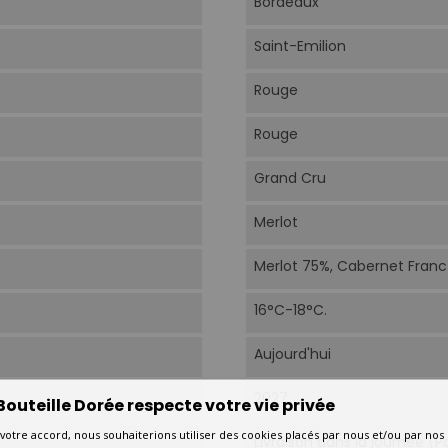
Bordeaux
Saint-Emilion
Rouge
Rouge
Grand Cru
Merlot
Merlot 75%, Cabernet Franc
16°C-18°C.
Aujourd'hui
2027
Bouteille Dorée respecte votre vie privée
votre accord, nous souhaiterions utiliser des cookies placés par nous et/ou par nos
Livraison dans la journée (