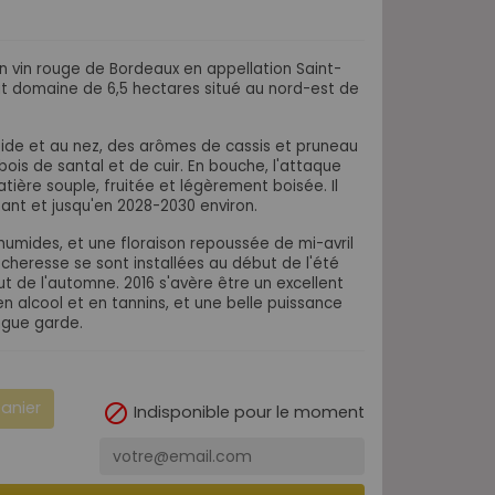
 vin rouge de Bordeaux en appellation Saint-
tit domaine de 6,5 hectares situé au nord-est de
impide et au nez, des arômes de cassis et pruneau
bois de santal et de cuir. En bouche, l'attaque
atière souple, fruitée et légèrement boisée. Il
nt et jusqu'en 2028-2030 environ.
humides, et une floraison repoussée de mi-avril
 sécheresse se sont installées au début de l'été
t de l'automne. 2016 s'avère être un excellent
en alcool et en tannins, et une belle puissance
ngue garde.
panier

Indisponible pour le moment