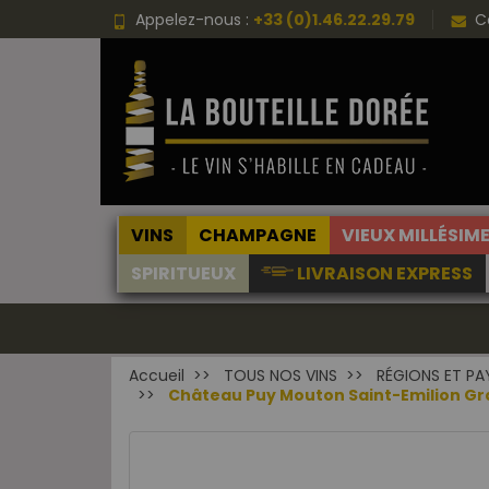
Appelez-nous :
+33 (0)1.46.22.29.79
C
VINS
CHAMPAGNE
VIEUX MILLÉSIM
SPIRITUEUX
LIVRAISON EXPRESS
Accueil
TOUS NOS VINS
RÉGIONS ET PA
Château Puy Mouton Saint-Emilion Gr