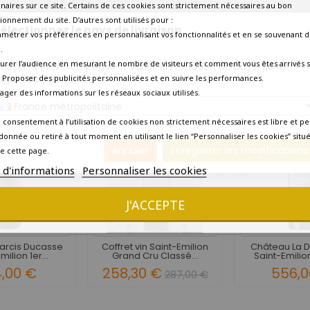
naires sur ce site. Certains de ces cookies sont strictement nécessaires au bon
ionnement du site. D’autres sont utilisés pour :
Oui - Commande jusqu'à 1
électionnez le pays de livraison
amétrer vos préférences en personnalisant vos fonctionnalités et en se souvenant d
.
Précise
Oui
urer l’audience en mesurant le nombre de visiteurs et comment vous êtes arrivés s
os prix et les frais peuvent varier en fonction du pays/de la
égion de livraison.
 - Proposer des publicités personnalisées et en suivre les performances.
10 AUTRES PRODUITS DANS LA MÊME CATÉGORIE :
tager des informations sur les réseaux sociaux utilisés.
France métropolitaine
 consentement à l’utilisation de cookies non strictement nécessaires est libre et pe
donnée ou retiré à tout moment en utilisant le lien “Personnaliser les cookies” situ
Annuler
Enregistrer les modifications
e cette page.
s d'informations
Personnaliser les cookies
J'ACCEPTE
arcis Ducasse
Coffret vin Saint-Emilion
Château La 
milion 1er...
Grand Cru Classé...
Saint-Emilio
4,00 €
258,30 €
556,0
287,00 €