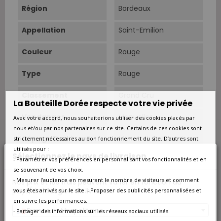
Région
Bordeaux
Appellation
Saint-Emilion
Couleur
Rouge
Type
Rouge
Classement
Grand Cru
La Bouteille Dorée respecte votre vie privée
Vendanges
Manuelles.
Avec votre accord, nous souhaiterions utiliser des cookies placés par
nous et/ou par nos partenaires sur ce site. Certains de ces cookies sont
Cépage Dominant
Merlot et Cabernet-
strictement nécessaires au bon fonctionnement du site. D’autres sont
Franc
utilisés pour :
Sélectionnez le pays de livraison
- Paramétrer vos préférences en personnalisant vos fonctionnalités et en
Cépages
Merlot 50%, Cabernet
se souvenant de vos choix.
Franc 50%.
- Mesurer l’audience en mesurant le nombre de visiteurs et comment
Nos prix et les frais peuvent varier en fonction du
pays/de la région de livraison.
vous êtes arrivés sur le site. - Proposer des publicités personnalisées et
Elevage
14 mois en cuves inix
en suivre les performances.
et fûts de châne.
France métropolitaine
- Partager des informations sur les réseaux sociaux utilisés.