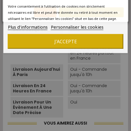
Température De
16°C-18°C.
Service
Votre consentement à l’utilisation de cookies non strictement
Annuler
Enregistrer les modifications
nécessaires est libre et peut être donnée ou retiré à tout moment en
Boire À Partir De
Aujourd'hui
utilisant le lien “Personnaliser les cookies” situé en bas de cette page.
Plus d'informations
Personnaliser les cookies
Boire Jusqu'en
2032
J'ACCEPTE
Disponibilité
Livraison dans la
journée (Paris 75) et
en 24 heures partout
en France
Livraison Aujourd'hui
Oui - Commande
À Paris
jusqu'à 10h
Livraison En 24
Oui - Commande
Heures En France
jusqu'à 10h
Livraison Pour Un
Oui
Évènement À Une
Date Précise
VOUS AIMEREZ AUSSI