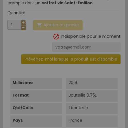
exemple dans un
coffret vin Saint-Emilion
.
Quantité
Ajouter au panier


Indisponible pour le moment
Prévenez-moi lorsque le produit est disponible
Millésime
2019
Format
Bouteille 0.75L
Qté/Colis
1 bouteille
Pays
France