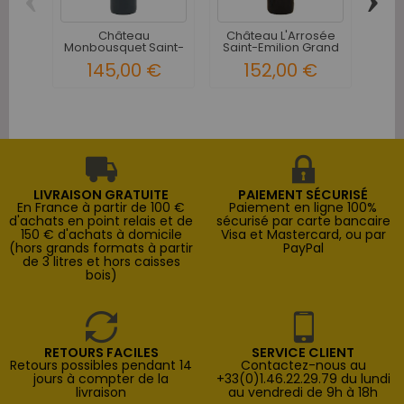
Château
Château L'Arrosée
Co
Monbousquet Saint-
Saint-Emilion Grand
Em
Emilion Grand...
Cru...
145,00 €
152,00 €
LIVRAISON GRATUITE
PAIEMENT SÉCURISÉ
En France à partir de 100 €
Paiement en ligne 100%
d'achats en point relais et de
sécurisé par carte bancaire
150 € d'achats à domicile
Visa et Mastercard, ou par
(hors grands formats à partir
PayPal
de 3 litres et hors caisses
bois)
RETOURS FACILES
SERVICE CLIENT
Retours possibles pendant 14
Contactez-nous au
jours à compter de la
+33(0)1.46.22.29.79 du lundi
livraison
au vendredi de 9h à 18h