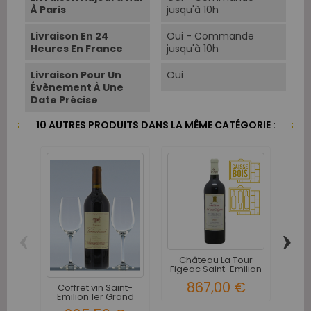
À Paris
jusqu'à 10h
Livraison En 24
Oui - Commande
Heures En France
jusqu'à 10h
Livraison Pour Un
Oui
Évènement À Une
Date Précise
10 AUTRES PRODUITS DANS LA MÊME CATÉGORIE :
‹
›
Château La Tour
Figeac Saint-Emilion
Mon
Grand...
Em
867,00 €
Coffret vin Saint-
Emilion 1er Grand
Cru...