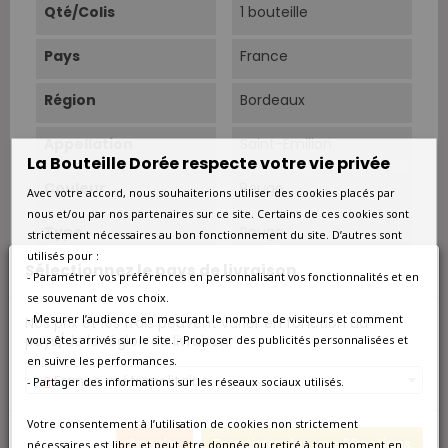
Qté/Colis
1 bouteille
Pays
France
Région
Bordeaux
Appellation
Saint-Emilion
La Bouteille Dorée respecte votre vie privée
Couleur
Rouge
Avec votre accord, nous souhaiterions utiliser des cookies placés par
nous et/ou par nos partenaires sur ce site. Certains de ces cookies sont
Type
Rouge
strictement nécessaires au bon fonctionnement du site. D’autres sont
utilisés pour :
Sélectionnez le pays de livraison
Classement
Grand Cru
- Paramétrer vos préférences en personnalisant vos fonctionnalités et en
se souvenant de vos choix.
Superficie
7 hectares environ.
- Mesurer l’audience en mesurant le nombre de visiteurs et comment
Nos prix et les frais peuvent varier en fonction du
pays/de la région de livraison.
vous êtes arrivés sur le site. - Proposer des publicités personnalisées et
en suivre les performances.
Cépage Dominant
Merlot et Cabernet-
France métropolitaine
Franc
- Partager des informations sur les réseaux sociaux utilisés.
Conduite
Conversion biologique
Votre consentement à l’utilisation de cookies non strictement
depuis 2009,
Annuler
Enregistrer les modifications
nécessaires est libre et peut être donnée ou retiré à tout moment en