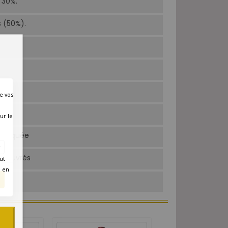
 30%.
s (50%).
e vos
ur le
 marquée
rs ouvrés
ut
é en