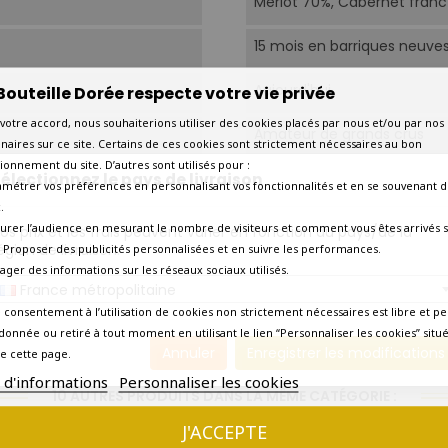
Merlot 70%, Cabernet franc
15 mois en barriques neuve
Aujourd'hui
Bouteille Dorée respecte votre vie privée
votre accord, nous souhaiterions utiliser des cookies placés par nous et/ou par nos
Amateur de grands crus
naires sur ce site. Certains de ces cookies sont strictement nécessaires au bon
ionnement du site. D’autres sont utilisés pour :
Très bon
électionnez le pays de livraison
amétrer vos préférences en personnalisant vos fonctionnalités et en se souvenant d
.
Bas goulot
urer l’audience en mesurant le nombre de visiteurs et comment vous êtes arrivés s
os prix et les frais peuvent varier en fonction du pays/de la
égion de livraison.
 - Proposer des publicités personnalisées et en suivre les performances.
Etiquette très légèrement
tager des informations sur les réseaux sociaux utilisés.
France métropolitaine
Livraison rapide en 2 à 3 jou
 consentement à l’utilisation de cookies non strictement nécessaires est libre et pe
donnée ou retiré à tout moment en utilisant le lien “Personnaliser les cookies” situ
Annuler
Enregistrer les modifications
Précise
Oui
e cette page.
s d'informations
Personnaliser les cookies
10 AUTRES PRODUITS DANS LA MÊME CATÉGORIE :
J'ACCEPTE