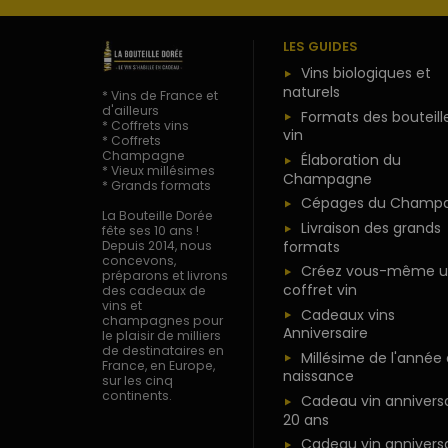
LES GUIDES
Vins biologiques et
naturels
* Vins de France et
d'ailleurs
Formats des bouteill
* Coffrets vins
vin
* Coffrets
Champagne
Élaboration du
* Vieux millésimes
Champagne
* Grands formats
Cépages du Champ
La Bouteille Dorée
Livraison des grands
fête ses 10 ans !
formats
Depuis 2014, nous
concevons,
Créez vous-même u
préparons et livrons
coffret vin
des cadeaux de
vins et
Cadeaux vins
champagnes pour
Anniversaire
le plaisir de milliers
de destinataires en
Millésime de l'année
France, en Europe,
naissance
sur les cinq
continents.
Cadeau vin anniversa
20 ans
Cadeau vin anniversa