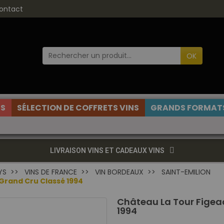
ontact
OK
ES
SÉLECTION DE COFFRETS VINS
GRANDS FORMATS
LIVRAISON VINS ET CADEAUX VINS
YS
VINS DE FRANCE
VIN BORDEAUX
SAINT-EMILION
Grand Cru Classé 1994
Château La Tour Figea
1994