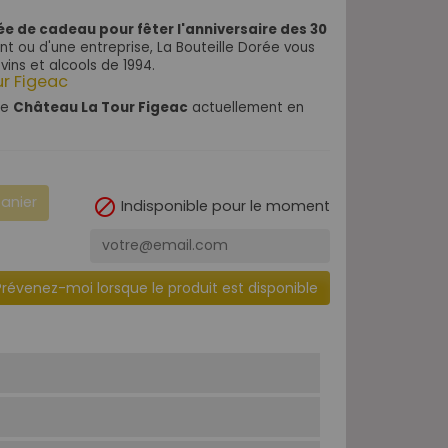
ée de cadeau pour fêter l'anniversaire des 30
t ou d'une entreprise, La Bouteille Dorée vous
vins et alcools de 1994
.
ur Figeac
de
Château La Tour Figeac
actuellement en
panier

Indisponible pour le moment
Prévenez-moi lorsque le produit est disponible