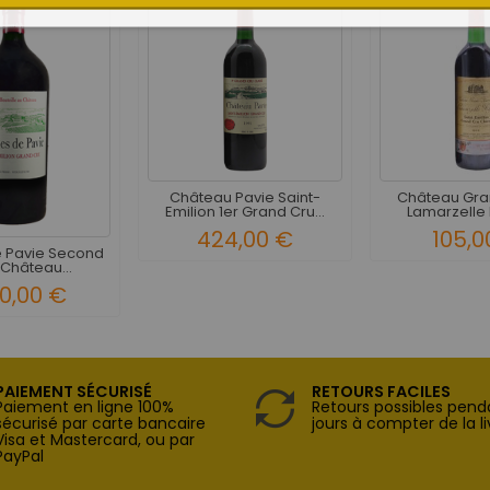
Château Pavie Saint-
Château Gran
Emilion 1er Grand Cru...
Lamarzelle 
424,00 €
105,0
 Pavie Second
 Château...
40,00 €
PAIEMENT SÉCURISÉ
RETOURS FACILES
Paiement en ligne 100%
Retours possibles pend
sécurisé par carte bancaire
jours à compter de la li
Visa et Mastercard, ou par
PayPal