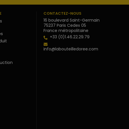
E
CONTACTEZ-NOUS
16 boulevard Saint-Germain
s
75237 Paris Cedex 05
France métropolitaine
s
+33 (0)1.46.22.29.79
duit
info@labouteilledoree.com
uction