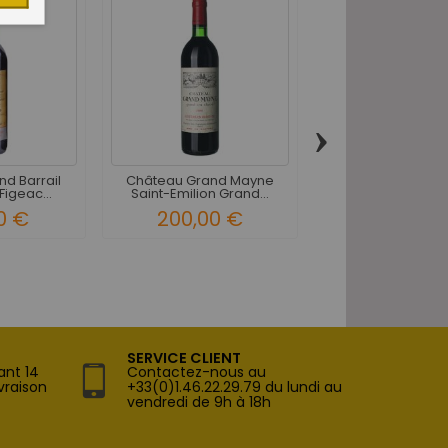
›
d Barrail
Château Grand Mayne
Château Cartier 
Figeac...
Saint-Emilion Grand...
Emilion Grand Cr
0 €
200,00 €
27,50 
SERVICE CLIENT
ant 14
Contactez-nous au
vraison
+33(0)1.46.22.29.79 du lundi au
vendredi de 9h à 18h