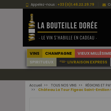
Appelez-nous :
+33 (0)1.46.22.29.79
C
VINS
CHAMPAGNE
VIEUX MILLÉSIM
SPIRITUEUX
LIVRAISON EXPRESS
Accueil
TOUS NOS VINS
RÉGIONS ET PA
Château La Tour Figeac Saint-Emilion 