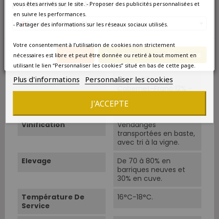
manuelles.
pays/de la région de livraison.
vous êtes arrivés sur le site. - Proposer des publicités personnalisées et
en suivre les performances.
Rendements
45 hl/ha. Densité de
France métropolitaine
- Partager des informations sur les réseaux sociaux utilisés.
plantation : 7 000 à 9
000 pieds/ha.
Votre consentement à l’utilisation de cookies non strictement
Annuler
Enregistrer les modifications
nécessaires est libre et peut être donnée ou retiré à tout moment en
Cépage Dominant
Merlot
utilisant le lien “Personnaliser les cookies” situé en bas de cette page.
Plus d'informations
Personnaliser les cookies
Cépages
Merlot 86% -
Cabernet-Franc 12% -
Cabernet-Sauvignon
J'ACCEPTE
2%.
Vinification
Vendanges
transportées en baste,
avec tri à la vigne.
Elevage
De 70 à 80% en
barriques neuves et
30% en cuve.
Température De
16°C-18°C.
Service