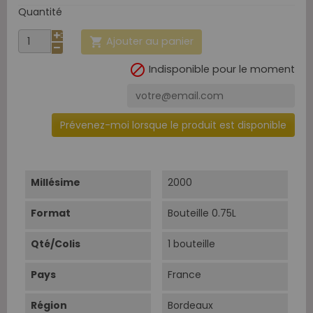
Quantité
Ajouter au panier


Indisponible pour le moment
Prévenez-moi lorsque le produit est disponible
Millésime
2000
Format
Bouteille 0.75L
Qté/Colis
1 bouteille
Pays
France
Région
Bordeaux