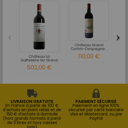
‹
›
Château Grand
Ch
Corbin-Despagne...
Sa
110,00 €
Château La
Gaffelière 1er Grand
Cru Classé...
502,00 €
LIVRAISON GRATUITE
PAIEMENT SÉCURISÉ
En France à partir de 100 €
Paiement en ligne 100%
d'achats en point relais et de
sécurisé par carte bancaire
150 € d'achats à domicile
Visa et Mastercard, ou par
(hors grands formats à partir
PayPal
de 3 litres et hors caisses
bois)