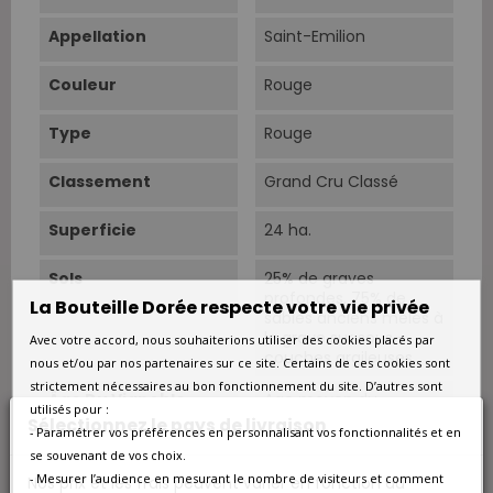
Appellation
Saint-Emilion
Couleur
Rouge
Type
Rouge
Classement
Grand Cru Classé
Superficie
24 ha.
Sols
25% de graves
profondes. 75% de
La Bouteille Dorée respecte votre vie privée
sables anciens mêlés à
la grave sur sous-
Avec votre accord, nous souhaiterions utiliser des cookies placés par
couches argileuses.
nous et/ou par nos partenaires sur ce site. Certains de ces cookies sont
strictement nécessaires au bon fonctionnement du site. D’autres sont
Âge Du Vignoble
Age moyen du
utilisés pour :
vignoble : 31 ans.
Sélectionnez le pays de livraison
- Paramétrer vos préférences en personnalisant vos fonctionnalités et en
se souvenant de vos choix.
Vendanges
Vendanges
- Mesurer l’audience en mesurant le nombre de visiteurs et comment
entièrement
Nos prix et les frais peuvent varier en fonction du