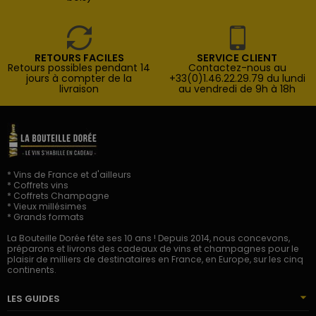
RETOURS FACILES
SERVICE CLIENT
Retours possibles pendant 14
Contactez-nous au
jours à compter de la
+33(0)1.46.22.29.79 du lundi
livraison
au vendredi de 9h à 18h
* Vins de France et d'ailleurs
* Coffrets vins
* Coffrets Champagne
* Vieux millésimes
* Grands formats
La Bouteille Dorée fête ses 10 ans ! Depuis 2014, nous concevons,
préparons et livrons des cadeaux de vins et champagnes pour le
plaisir de milliers de destinataires en France, en Europe, sur les cinq
continents.
LES GUIDES