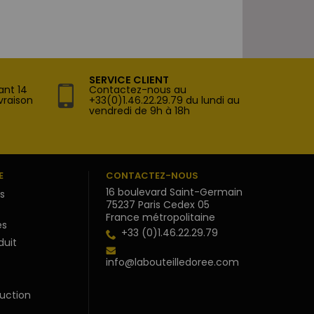
SERVICE CLIENT
ant 14
Contactez-nous au
vraison
+33(0)1.46.22.29.79 du lundi au
vendredi de 9h à 18h
E
CONTACTEZ-NOUS
16 boulevard Saint-Germain
s
75237 Paris Cedex 05
France métropolitaine
s
+33 (0)1.46.22.29.79
duit
info@labouteilledoree.com
uction