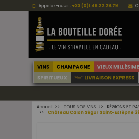
Appelez-nous :
+33 (0)1.46.22.29.79
C
VINS
CHAMPAGNE
VIEUX MILLÉSIM
SPIRITUEUX
LIVRAISON EXPRESS
Accueil
TOUS NOS VINS
RÉGIONS ET PA
Château Calon Ségur Saint-Estèphe 3èm