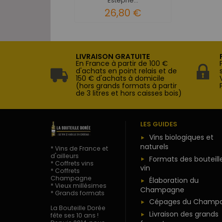
Estèphe...
26,80 €
LIVRAISON GRATUITE
En France à partir de 100 €
d'achats en point relais et de
150 € d'achats à domicile
(hors grands formats à partir
de 3 litres et hors caisses bois)
LES GUIDES
Vins biologiques et
naturels
* Vins de France et
d'ailleurs
Formats des bouteill
* Coffrets vins
vin
* Coffrets
Champagne
Élaboration du
* Vieux millésimes
Champagne
* Grands formats
Cépages du Champ
La Bouteille Dorée
Livraison des grands
fête ses 10 ans !