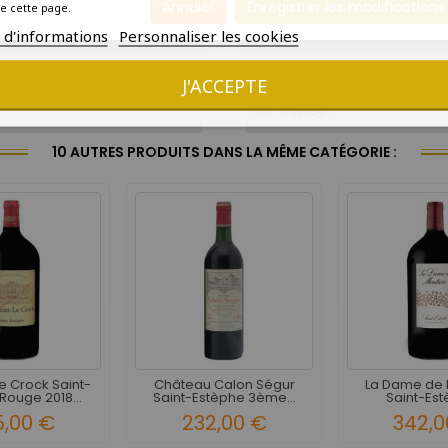
Annuler
Enregistrer les modifications
e cette page.
2028
s d'informations
Personnaliser les cookies
Amateur de grands crus
J'ACCEPTE
87-90/100.
10 AUTRES PRODUITS DANS LA MÊME CATÉGORIE :
e Crock Saint-
Château Calon Ségur
La Dame de 
Rouge 2018...
Saint-Estèphe 3ème...
Saint-Est
5,00 €
232,00 €
342,0