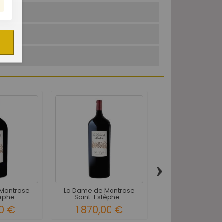
›
Montrose
La Dame de Montrose
La Dame de Mon
èphe...
Saint-Estèphe...
Saint-Estèphe Rou
0 €
1 870,00 €
390,00 