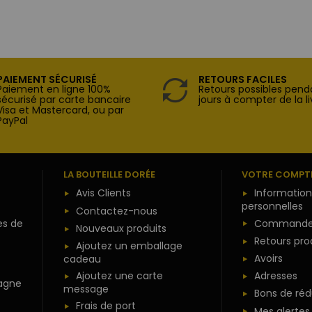
PAIEMENT SÉCURISÉ
RETOURS FACILES
Paiement en ligne 100%
Retours possibles pend
sécurisé par carte bancaire
jours à compter de la li
Visa et Mastercard, ou par
PayPal
LA BOUTEILLE DORÉE
VOTRE COMPT
Avis Clients
Information
personnelles
Contactez-nous
es de
Commande
Nouveaux produits
Retours pro
Ajoutez un emballage
Avoirs
cadeau
Ajoutez une carte
Adresses
agne
message
Bons de réd
Frais de port
Mes alertes