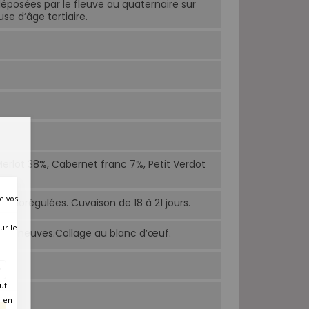
éposées par le fleuve au quaternaire sur
e d’âge tertiaire.
rlot 38%, Cabernet franc 7%, Petit Verdot
e vos
rmorégulées. Cuvaison de 18 à 21 jours.
ur le
ques neuves.Collage au blanc d’œuf.
ut
é en