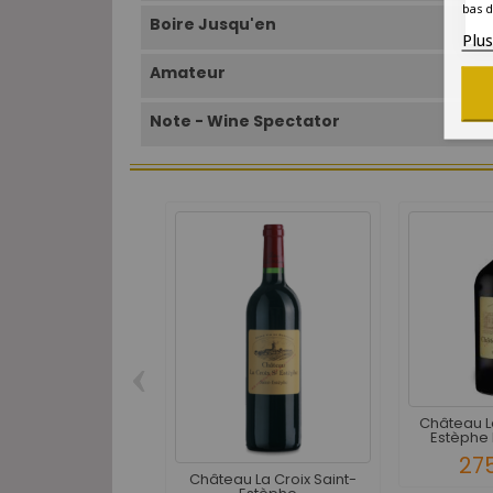
bas d
Boire Jusqu'en
Plu
Amateur
Note - Wine Spectator
‹
Château L
Estèphe 
27
Château La Croix Saint-