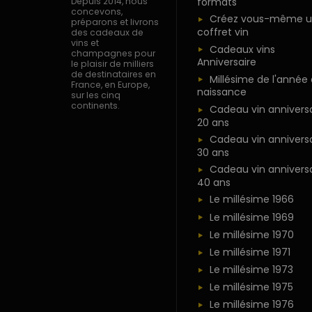
formats
Depuis 2014, nous
concevons,
Créez vous-même u
préparons et livrons
coffret vin
des cadeaux de
vins et
Cadeaux vins
champagnes pour
Anniversaire
le plaisir de milliers
de destinataires en
Millésime de l'année
France, en Europe,
naissance
sur les cinq
continents.
Cadeau vin anniversa
20 ans
Cadeau vin anniversa
30 ans
Cadeau vin anniversa
40 ans
Le millésime 1966
Le millésime 1969
Le millésime 1970
Le millésime 1971
Le millésime 1973
Le millésime 1975
Le millésime 1976