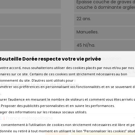
Épaisse couche de graves d
couche à dominante argileus
22 ans.
Manuelles.
45 hl/ha.
Bouteille Dorée respecte votre vie privée
Cabernet-Sauvignon
votre accord, nous souhaiterions utiliser des cookies placés par nous et/ou par nos
Cabernet-Sauvignon 53%, Me
naires sur ce site. Certains de ces cookies sont strictement nécessaires au bon
2%.
ionnement du site. D’autres sont utilisés pour :
électionnez le pays de livraison
amétrer vos préférences en personnalisant vos fonctionnalités et en se souvenant d
Cuves tronconiques inox the
.
urer l’audience en mesurant le nombre de visiteurs et comment vous êtes arrivés s
os prix et les frais peuvent varier en fonction du pays/de la
18 à 20 mois, 100% de barri
égion de livraison.
 - Proposer des publicités personnalisées et en suivre les performances.
tager des informations sur les réseaux sociaux utilisés.
16°C-18°C.
France métropolitaine
 consentement à l’utilisation de cookies non strictement nécessaires est libre et pe
Aujourd'hui
donnée ou retiré à tout moment en utilisant le lien “Personnaliser les cookies” situ