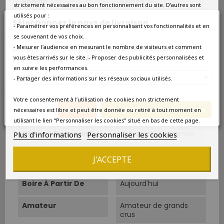
Région
Bordeaux
strictement nécessaires au bon fonctionnement du site. D’autres sont
utilisés pour :
Sélectionnez le pays de livraison
Appellation
Saint-Estèphe
- Paramétrer vos préférences en personnalisant vos fonctionnalités et en
se souvenant de vos choix.
Couleur
Rouge
- Mesurer l’audience en mesurant le nombre de visiteurs et comment
Nos prix et les frais peuvent varier en fonction du
pays/de la région de livraison.
vous êtes arrivés sur le site. - Proposer des publicités personnalisées et
Type
Rouge
en suivre les performances.
France métropolitaine
- Partager des informations sur les réseaux sociaux utilisés.
Classement
Grand Cru Classé
Votre consentement à l’utilisation de cookies non strictement
Annuler
Enregistrer les modifications
nécessaires est libre et peut être donnée ou retiré à tout moment en
Superficie
41 ha.
utilisant le lien “Personnaliser les cookies” situé en bas de cette page.
Cépage Dominant
Cabernet-Sauvignon
Plus d'informations
Personnaliser les cookies
Température De
16°C-18°C.
J'ACCEPTE
Service
Boire À Partir De
Aujourd'hui
Amateur
Amateur de grands
crus