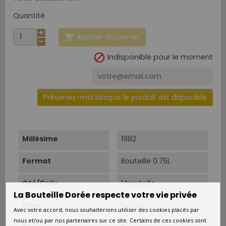
Quantité
Ajouter au panier


Indisponible pour le moment
Prévenez-moi lorsque le produit est disponible
Millésime
1982
Format
Bouteille 0.75L
Qté/Colis
1 bouteille
La Bouteille Dorée respecte votre vie privée
Pays
France
Avec votre accord, nous souhaiterions utiliser des cookies placés par
nous et/ou par nos partenaires sur ce site. Certains de ces cookies sont