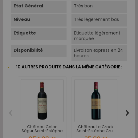
Etat Général
Très bon
Niveau
Très légèrement bas
Etiquette
Etiquette légèrement
marquée
Disponibilité
Livraison express en 24
heures
10 AUTRES PRODUITS DANS LA MÊME CATÉGORIE :
‹
›
Château Calon
Château Le Crock
C
Ségur Saint-Estèphe
Saint-Estèphe Cru...
R
3ème...
Es