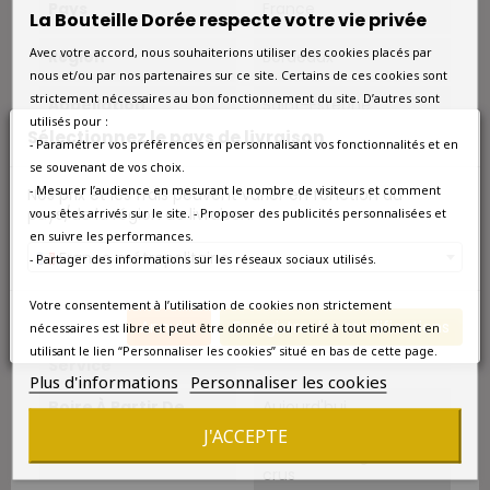
Pays
France
La Bouteille Dorée respecte votre vie privée
Avec votre accord, nous souhaiterions utiliser des cookies placés par
Région
Bordeaux
nous et/ou par nos partenaires sur ce site. Certains de ces cookies sont
strictement nécessaires au bon fonctionnement du site. D’autres sont
Appellation
Saint-Estèphe
utilisés pour :
Sélectionnez le pays de livraison
- Paramétrer vos préférences en personnalisant vos fonctionnalités et en
Couleur
Rouge
se souvenant de vos choix.
- Mesurer l’audience en mesurant le nombre de visiteurs et comment
Nos prix et les frais peuvent varier en fonction du
Type
Rouge
pays/de la région de livraison.
vous êtes arrivés sur le site. - Proposer des publicités personnalisées et
en suivre les performances.
Classement
Grand Cru Classé
France métropolitaine
- Partager des informations sur les réseaux sociaux utilisés.
Cépage Dominant
Cabernet-Sauvignon
Votre consentement à l’utilisation de cookies non strictement
Annuler
Enregistrer les modifications
nécessaires est libre et peut être donnée ou retiré à tout moment en
Température De
16°C-18°C.
utilisant le lien “Personnaliser les cookies” situé en bas de cette page.
Service
Plus d'informations
Personnaliser les cookies
Boire À Partir De
Aujourd'hui
J'ACCEPTE
Amateur
Amateur de grands
crus