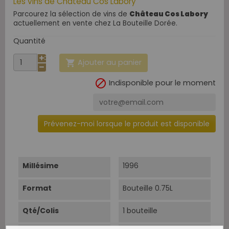
Les vins de Château Cos Labory
Parcourez la sélection de vins de
Château Cos Labory
actuellement en vente chez La Bouteille Dorée.
Quantité
Ajouter au panier


Indisponible pour le moment
Prévenez-moi lorsque le produit est disponible
Millésime
1996
Format
Bouteille 0.75L
Qté/Colis
1 bouteille