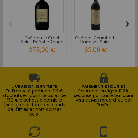
‹
›
Château Le Crock
Château Chambert-
Ch
Saint-Estèphe Rouge
Marbuzet Saint-
S
2018...
Estèphe 1998
275,00 €
62,00 €
LIVRAISON GRATUITE
PAIEMENT SÉCURISÉ
En France à partir de 100 €
Paiement en ligne 100%
d'achats en point relais et de
sécurisé par carte bancaire
150 € d'achats à domicile
Visa et Mastercard, ou par
(hors grands formats à partir
PayPal
de 3 litres et hors caisses
bois)