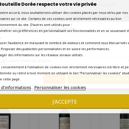
Bouteille Dorée respecte votre vie privée
Cabernet-Sauvignon
votre accord, nous souhaiterions utiliser des cookies placés par nous et/ou par nos
Cabernet Sauvigon 59%, Mer
naires sur ce site. Certains de ces cookies sont strictement nécessaires au bon
3%.
ionnement du site. D’autres sont utilisés pour :
électionnez le pays de livraison
amétrer vos préférences en personnalisant vos fonctionnalités et en se souvenant d
16°C-18°C.
.
urer l’audience en mesurant le nombre de visiteurs et comment vous êtes arrivés s
os prix et les frais peuvent varier en fonction du pays/de la
Aujourd'hui
égion de livraison.
 - Proposer des publicités personnalisées et en suivre les performances.
tager des informations sur les réseaux sociaux utilisés.
Livraison rapide en 2 à 3 jou
France métropolitaine
 consentement à l’utilisation de cookies non strictement nécessaires est libre et pe
Précise
Oui
donnée ou retiré à tout moment en utilisant le lien “Personnaliser les cookies” situ
Annuler
Enregistrer les modifications
e cette page.
10 AUTRES PRODUITS DANS LA MÊME CATÉGORIE :
s d'informations
Personnaliser les cookies
J'ACCEPTE