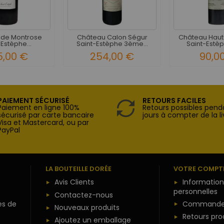
 de Montrose
Château Calon Ségur
Château Haut
Estèphe...
Saint-Estèphe 3ème...
Saint-Estèp
5,00 €
254,00 €
90,0
PAIEMENT SÉCURISÉ
RETOURS FACILES
Paiement en ligne 100%
Retours possibles pend
sécurisé par carte bancaire
jours à compter de la li
Visa et Mastercard, ou par
PayPal
LA BOUTEILLE DORÉE
VOTRE COMPT
Avis Clients
Information
personnelles
Contactez-nous
es de
Commande
Nouveaux produits
Retours pro
Ajoutez un emballage