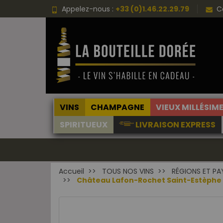
Appelez-nous :
+33 (0)1.46.22.29.79
C
VINS
CHAMPAGNE
VIEUX MILLÉSIM
SPIRITUEUX
LIVRAISON EXPRESS
Accueil
TOUS NOS VINS
RÉGIONS ET PA
Château Lafon-Rochet Saint-Estèphe 