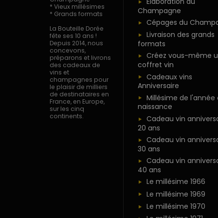
Élaboration du
* Vieux millésimes
Champagne
* Grands formats
Cépages du Champ
La Bouteille Dorée
Livraison des grands
fête ses 10 ans !
formats
Depuis 2014, nous
concevons,
Créez vous-même u
préparons et livrons
coffret vin
des cadeaux de
vins et
Cadeaux vins
champagnes pour
Anniversaire
le plaisir de milliers
de destinataires en
Millésime de l'année
France, en Europe,
naissance
sur les cinq
continents.
Cadeau vin anniversa
20 ans
Cadeau vin anniversa
30 ans
Cadeau vin anniversa
40 ans
Le millésime 1966
Le millésime 1969
Le millésime 1970