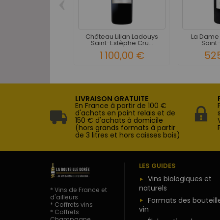
‹
Château Lilian Ladouys
La Dame
Saint-Estèphe Cru...
Saint-
1 100,00 €
52
LIVRAISON GRATUITE
En France à partir de 100 €
d'achats en point relais et de
150 € d'achats à domicile
(hors grands formats à partir
de 3 litres et hors caisses bois)
LES GUIDES
Vins biologiques et
naturels
* Vins de France et
d'ailleurs
Formats des bouteill
* Coffrets vins
vin
* Coffrets
Champagne