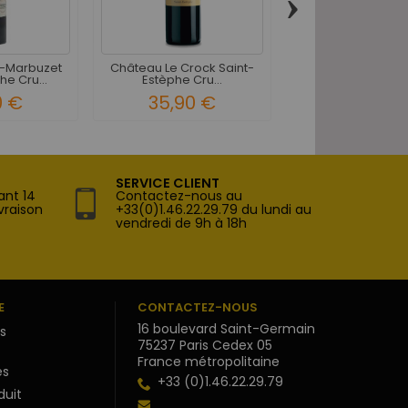
›
-Marbuzet
Château Le Crock Saint-
Château Cos d'Es
he Cru...
Estèphe Cru...
Saint-Estèphe 2
0 €
35,90 €
260,00 
SERVICE CLIENT
ant 14
Contactez-nous au
vraison
+33(0)1.46.22.29.79 du lundi au
vendredi de 9h à 18h
E
CONTACTEZ-NOUS
16 boulevard Saint-Germain
s
75237 Paris Cedex 05
France métropolitaine
s
+33 (0)1.46.22.29.79
duit