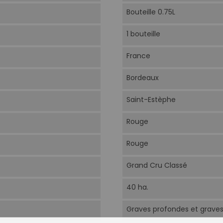
Bouteille 0.75L
1 bouteille
France
Bordeaux
Saint-Estèphe
Rouge
Rouge
Grand Cru Classé
40 ha.
Graves profondes et graves 