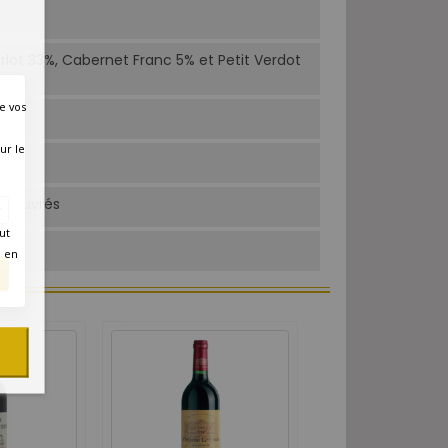
lot 33%, Cabernet Franc 5% et Petit Verdot
e vos
ur le
rs ouvrés
ut
é en