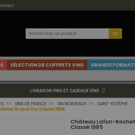
ontact
OK
ES
SÉLECTION DE COFFRETS VINS
GRANDS FORMATS
LIVRAISON VINS ET CADEAUX VINS
YS
VINS DE FRANCE
VIN BORDEAUX
SAINT-ESTÈPHE
4ème Grand Cru Classé 1985
Château Lafon-Rochet
Classé 1985