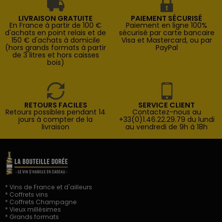
LIVRAISON GRATUITE
PAIEMENT SÉCURISÉ
En France à partir de 100 €
Paiement en ligne 100%
d'achats en point relais et de
sécurisé par carte bancaire
150 € d'achats à domicile
Visa et Mastercard, ou par
(hors grands formats à partir
PayPal
de 3 litres et hors caisses
bois)
RETOURS FACILES
SERVICE CLIENT
Retours possibles pendant 14
Contactez-nous au
jours à compter de la
+33(0)1.46.22.29.79 du lundi
livraison
au vendredi de 9h à 18h
* Vins de France et d'ailleurs
* Coffrets vins
* Coffrets Champagne
* Vieux millésimes
* Grands formats