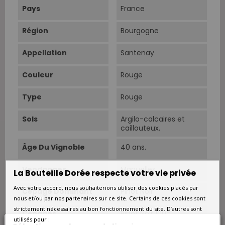
Pays
France
Région
Bourgogne
Appellation
Santenay
Couleur
Rouge
Type
Rouge
Sols
Argilo-calcaires et
caillouteux.
Âge Du Vignoble
40 ans.
Vendanges
Manuelles.
La Bouteille Dorée respecte votre vie privée
Avec votre accord, nous souhaiterions utiliser des cookies placés par
Cépage Dominant
Pinot Noir
nous et/ou par nos partenaires sur ce site. Certains de ces cookies sont
strictement nécessaires au bon fonctionnement du site. D’autres sont
Cépages
Pinot Noir 100%.
utilisés pour :