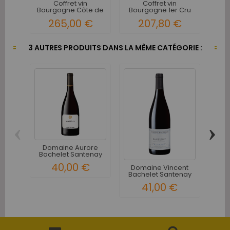
Coffret vin
Coffret vin
Bourgogne Côte de
Bourgogne 1er Cru
Beaune...
Blanc Rouge...
265,00 €
207,80 €
3 AUTRES PRODUITS DANS LA MÊME CATÉGORIE :
‹
›
Domaine Aurore
Bachelet Santenay
Bo
Rouge 2021
S
40,00 €
71
Domaine Vincent
Bachelet Santenay
Rouge -...
41,00 €