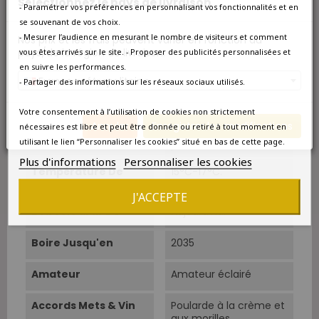
Sélectionnez le pays de livraison
- Paramétrer vos préférences en personnalisant vos fonctionnalités et en
Vinification
Fermentation
se souvenant de vos choix.
alcoolique en cuves
- Mesurer l’audience en mesurant le nombre de visiteurs et comment
Nos prix et les frais peuvent varier en fonction du
thermo-régulées
pays/de la région de livraison.
vous êtes arrivés sur le site. - Proposer des publicités personnalisées et
pendant 15 jours.
Pigeages et arrosages
en suivre les performances.
réguliers. Fermentation
France métropolitaine
- Partager des informations sur les réseaux sociaux utilisés.
malolactique.
Votre consentement à l’utilisation de cookies non strictement
Elevage
15 mois en fûts neufs
Annuler
Enregistrer les modifications
nécessaires est libre et peut être donnée ou retiré à tout moment en
et fûts d'un ou
utilisant le lien “Personnaliser les cookies” situé en bas de cette page.
plusieurs vins.
Plus d'informations
Personnaliser les cookies
Température De
15°C-17°C.
Service
J'ACCEPTE
Boire À Partir De
Aujourd'hui
Boire Jusqu'en
2035
Amateur
Amateur éclairé
Accords Mets & Vin
Poularde à la crème et
aux morilles.